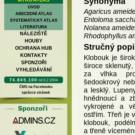
Synonyma
ÚVOD
Agaricus ameid
ABECEDNÍ ATLAS
Entoloma saccha
SYSTEMATICKÝ ATLAS
Nolanea ameide
LITERATURA
NÁLEZIŠTĚ
Rhodophyllus a
HOUBY
Stručný popi
OCHRANA HUB
KONTAKTY
Klobouk je širo
SPONZOŘI
široce sklenutý
VYHLEDÁVÁNÍ
za vlhka pros
74.845.100
šedookrový nebo
od 6.2.2004
ČMS na Facebooku
a lesklý. Lupen
správce stránek
hnědnoucí a z
vykrojené a vě
ostřím. Třeň je
klobouk, podél
a třeně víceméně