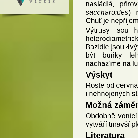
nasládlá, přir
saccharoides
) 
Chuť je nepříjem
Výtrusy jsou 
heterodiametric
Bazidie jsou 4v
být buňky leh
nacházíme na lu
Výskyt
Roste od června 
i nehnojených st
Možná zámě
Obdobně vonící
vytváří tmavší p
Literatura