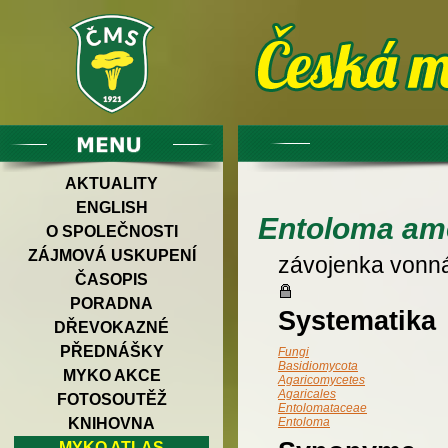
AKTUALITY
ENGLISH
Entoloma am
O SPOLEČNOSTI
ZÁJMOVÁ USKUPENÍ
závojenka vonn
ČASOPIS
PORADNA
Systematika
DŘEVOKAZNÉ
PŘEDNÁŠKY
Fungi
Basidiomycota
MYKO AKCE
Agaricomycetes
Agaricales
FOTOSOUTĚŽ
Entolomataceae
KNIHOVNA
Entoloma
MYKO ATLAS