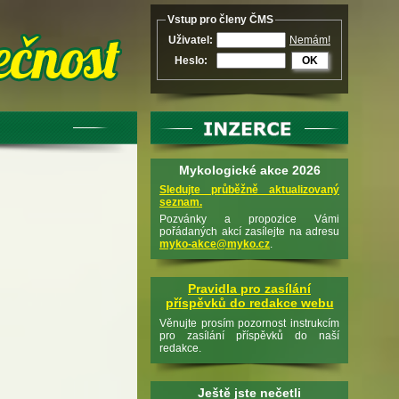
Vstup pro členy ČMS
Uživatel:
Nemám!
Heslo:
OK
Mykologické akce 2026
Sledujte průběžně aktualizovaný
seznam.
Pozvánky a propozice Vámi
pořádaných akcí zasílejte na adresu
myko-akce@myko.cz
.
Pravidla pro zasílání
příspěvků do redakce webu
Věnujte prosím pozornost instrukcím
pro zasílání příspěvků do naší
redakce.
Ještě jste nečetli