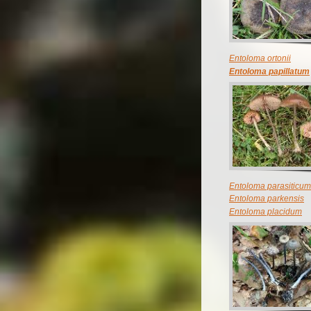
Entoloma ortonii
Entoloma papillatum
Entoloma parasiticum
Entoloma parkensis
Entoloma placidum