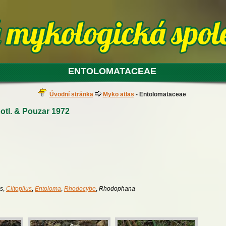
ENTOLOMATACEAE
Úvodní stránka
Myko atlas
- Entolomataceae
otl. & Pouzar 1972
is
,
Clitopilus
,
Entoloma
,
Rhodocybe
,
Rhodophana