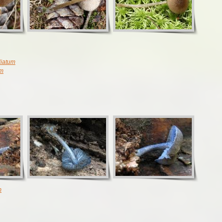
diatum
um
m