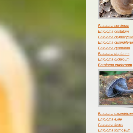
Entoloma corvinum
Entoloma costatum
Entoloma cryptocysti
Entoloma cuspidifer
Entoloma cyanulum
Entoloma depluens
Entoloma dichroum
Entoloma euchroum
Entoloma excentricu
Entoloma exile
Entoloma favrei
Entoloma formosum