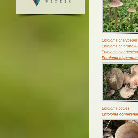
Entoloma chalybeum
Entoloma chloropoli
Entoloma clandestin
Entoloma clypeatum
Entoloma cocles
Entoloma conferen