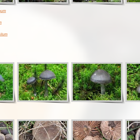
oum
m
ilum