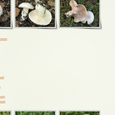
tosum
eum
m
seum
chum