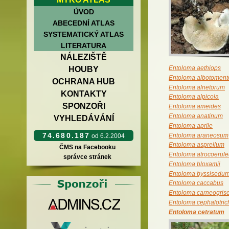
ÚVOD
ABECEDNÍ ATLAS
SYSTEMATICKÝ ATLAS
LITERATURA
NÁLEZIŠTĚ
Entoloma aethiops
HOUBY
Entoloma albotomen
OCHRANA HUB
Entoloma alnetorum
KONTAKTY
Entoloma alpicola
SPONZOŘI
Entoloma ameides
Entoloma anatinum
VYHLEDÁVÁNÍ
Entoloma aprile
74.680.187
Entoloma araneosum
od 6.2.2004
Entoloma asprellum
ČMS na Facebooku
Entoloma atrocoerul
správce stránek
Entoloma bloxamii
Entoloma byssisedu
Entoloma caccabus
Entoloma carneogri
Entoloma cephalotri
Entoloma cetratum