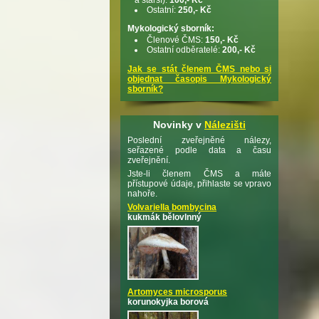
Ostatní:
250,- Kč
Mykologický sborník:
Členové ČMS:
150,- Kč
Ostatní odběratelé:
200,- Kč
Jak se stát členem ČMS nebo si
objednat časopis Mykologický
sborník?
Novinky v
Nálezišti
Poslední zveřejněné nálezy,
seřazené podle data a času
zveřejnění.
Jste-li členem ČMS a máte
přístupové údaje, přihlaste se vpravo
nahoře.
Volvariella bombycina
kukmák bělovlnný
Artomyces microsporus
korunokyjka borová