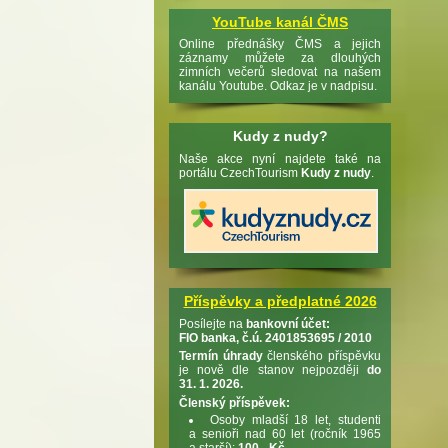
YouTube kanál ČMS
Online přednášky ČMS a jejich
záznamy můžete za dlouhých
zimních večerů sledovat na našem
kanálu Youtube. Odkaz je v nadpisu.
Kudy z nudy?
Naše akce nyní najdete také na
portálu CzechTourism
Kudy z nudy
.
Příspěvky a předplatné 2026
Posílejte na
bankovní účet:
FIO banka, č.ú. 2401853695 / 2010
Termín úhrady
členského příspěvku
je nově dle stanov nejpozději
do
31. 1. 2026.
Členský příspěvek:
Osoby mladší 18 let, studenti
a senioři nad 60 let (ročník 1965
a starší):
100,- Kč