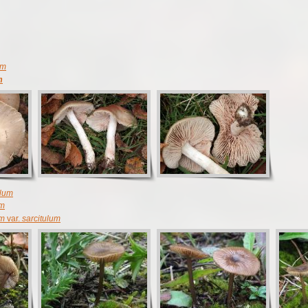
um
m
ulum
um
um
var.
sarcitulum