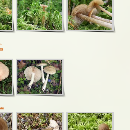
um
um
dum