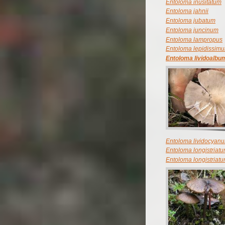
Entoloma inusitatum
Entoloma jahnii
Entoloma jubatum
Entoloma juncinum
Entoloma lampropus
Entoloma lepidissim
Entoloma lividoalbu
Entoloma lividocyan
Entoloma longistriat
Entoloma longistriat