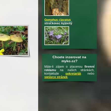
Gomphus clavatus
stročkovec kyjovitý
Chcete inzerovat na
myko.cz?
Máte-li zájem o placenou
firemní
reklamu
na našich stránkách,
kontaktujte
sekretariát
nebo
správce stránek
.