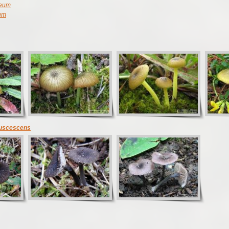
neum
dum
fuscescens