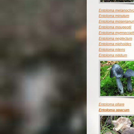
Entoloma melanochr
Entoloma minutum
Entoloma moserianu
Entoloma mougeotii
Entoloma myrmecoph
Entoloma neglectum
Entoloma niphoides
Entoloma nitens
Entoloma nitidum
Entoloma ollare
Entoloma opacum