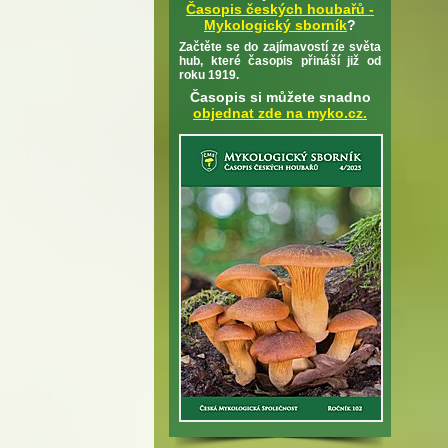
Časopis českých houbařů -
Mykologický sborník
?
Začtěte se do zajímavostí ze světa
hub, které časopis přináší již od
roku 1919.
Časopis si můžete snadno
objednat zde na myko.cz.