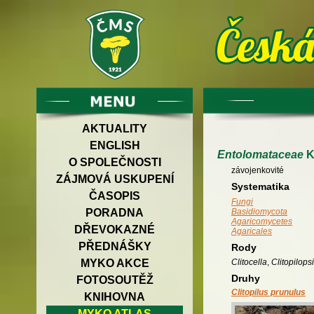
AKTUALITY
ENGLISH
Entolomataceae
K
O SPOLEČNOSTI
závojenkovité
ZÁJMOVÁ USKUPENÍ
Systematika
ČASOPIS
Fungi
PORADNA
Basidiomycota
Agaricomycetes
DŘEVOKAZNÉ
Agaricales
PŘEDNÁŠKY
Rody
Clitocella
,
Clitopilops
MYKO AKCE
Druhy
FOTOSOUTĚŽ
Clitopilus prunulus
KNIHOVNA
MYKO ATLAS