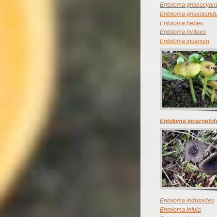
Entoloma griseocya
Entoloma griseoluri
Entoloma hebes
Entoloma hirtipes
Entoloma incanum
Entoloma incarnato
Entoloma indutoides
Entoloma infula