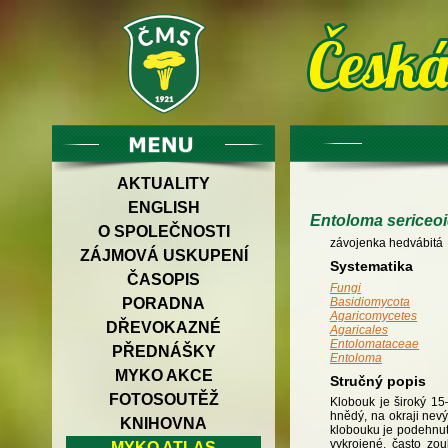
AKTUALITY
ENGLISH
Entoloma sericeo
O SPOLEČNOSTI
závojenka hedvábitá
ZÁJMOVÁ USKUPENÍ
Systematika
ČASOPIS
Fungi
PORADNA
Basidiomycota
Agaricomycetes
DŘEVOKAZNÉ
Agaricales
Entolomataceae
PŘEDNÁŠKY
Entoloma
MYKO AKCE
Stručný popis
FOTOSOUTĚŽ
Klobouk je široký 15
hnědý, na okraji nevýr
KNIHOVNA
klobouku je podehnutý
vykrojené, často zo
MYKO ATLAS