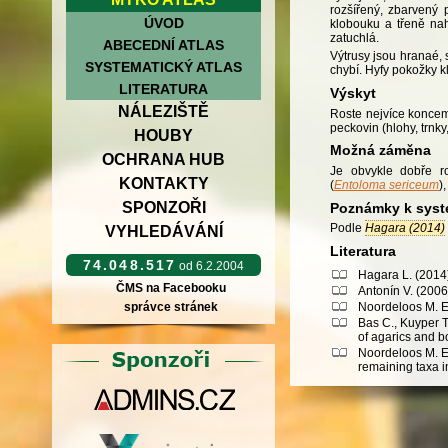
rozšířený, zbarvený 
ÚVOD
klobouku a třeně nah
zatuchlá.
ABECEDNÍ ATLAS
Výtrusy jsou hranaé, 
SYSTEMATICKÝ ATLAS
chybí. Hyfy pokožky k
LITERATURA
Výskyt
NÁLEZIŠTĚ
Roste nejvíce koncem 
peckovin (hlohy, trnky
HOUBY
Možná záměna
OCHRANA HUB
Je obvykle dobře r
KONTAKTY
(
Entoloma sericeum
)
SPONZOŘI
Poznámky k syst
Podle
Hagara (2014)
VYHLEDÁVÁNÍ
Literatura
74.048.517
od 6.2.2004
Hagara L. (2014)
ČMS na Facebooku
Antonín V. (2006
Noordeloos M. E.
správce stránek
Bas C., Kuyper T
of agarics and b
Noordeloos M. E
remaining taxa i