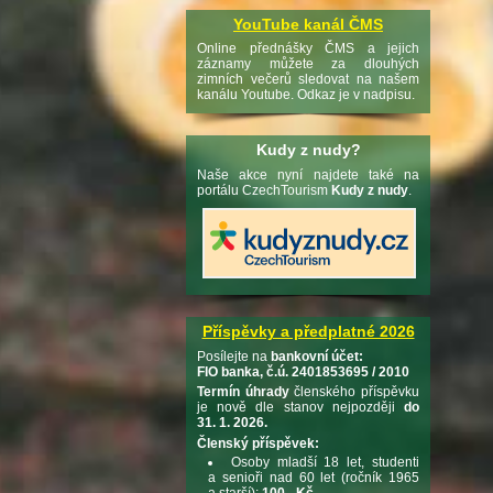
YouTube kanál ČMS
Online přednášky ČMS a jejich
záznamy můžete za dlouhých
zimních večerů sledovat na našem
kanálu Youtube. Odkaz je v nadpisu.
Kudy z nudy?
Naše akce nyní najdete také na
portálu CzechTourism
Kudy z nudy
.
Příspěvky a předplatné 2026
Posílejte na
bankovní účet:
FIO banka, č.ú. 2401853695 / 2010
Termín úhrady
členského příspěvku
je nově dle stanov nejpozději
do
31. 1. 2026.
Členský příspěvek:
Osoby mladší 18 let, studenti
a senioři nad 60 let (ročník 1965
a starší):
100,- Kč