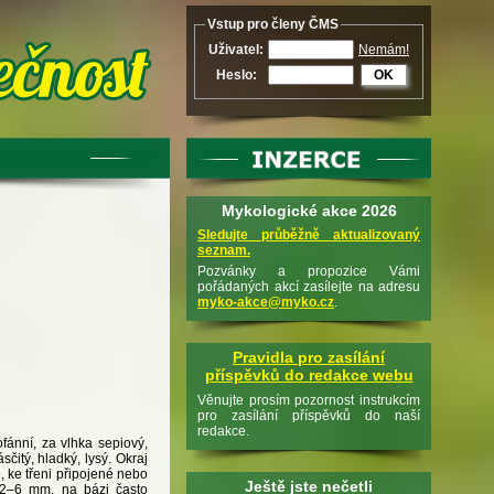
Vstup pro členy ČMS
Uživatel:
Nemám!
Heslo:
OK
Mykologické akce 2026
Sledujte průběžně aktualizovaný
seznam.
Pozvánky a propozice Vámi
pořádaných akcí zasílejte na adresu
myko-akce@myko.cz
.
Pravidla pro zasílání
příspěvků do redakce webu
Věnujte prosím pozornost instrukcím
pro zasílání příspěvků do naší
redakce.
fánní, za vlhka sepiový,
sčitý, hladký, lysý. Okraj
 ke třeni připojené nebo
Ještě jste nečetli
x 2–6 mm, na bázi často