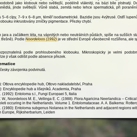
podobně jako klobouk nebo světlejší, podélně vláknitý, na bázi bíle plstnatý.
nědlá, jinde světlejší. Vůně slabá, zemitá nebo lehce spermatická, při poran
s 5–6 cípy, 7–9 x 6–8 µm, téměř isodiametrické. Bazidie jsou 4výtrusé. Ostří lupenů
lobouku inkrustovány zrníčky pigmentace. Přezky chybí.
jara a začátkem léta, na vápnitých nebo neutrálních půdách, spíše na sušších sta
, třešně). Podle
Noordeloos (1992)
je ve střední Evropě všeobecně rozšířena, ale s
ozpoznatelná podle prohloubeného klobouku. Mikroskopicky je velmi podo
, lze ji však odlišit podle absence přezek.
ematice
česky závojenka podvinutá.
: Ottova encyklopedie hub, Ottovo nakladatelství, Praha
): Encyklopedie hub a lišejníků. Academia, Praha
 (1992): Entoloma s.l., Fungi Europaei 5, Italia
. W., Noordeloos M. E., Vellinga E. C. (1988). Flora Agaricina Neerlandica -- Critic
oleti occuring in the Netherlands. Volume 1. Entolomataceae. A. A. Balkema: Rotte
. (1980): Entoloma subgenus Nolanea in the Netherlands and adjacent regions with
n Europe, Rijksherbarium, Leiden