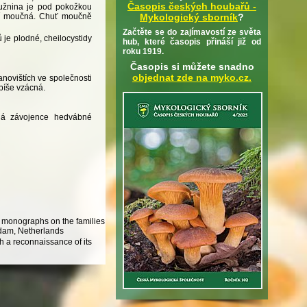
Časopis českých houbařů -
 Dužnina je pod pokožkou
ění moučná. Chuť moučně
Mykologický sborník
?
Začtěte se do zajímavostí ze světa
 je plodné, cheilocystidy
hub, které časopis přináší již od
roku 1919.
Časopis si můžete snadno
objednat zde na myko.cz.
novištích ve společnosti
píše vzácná.
bná závojence hedvábné
al monographs on the families
rdam, Netherlands
 a reconnaissance of its