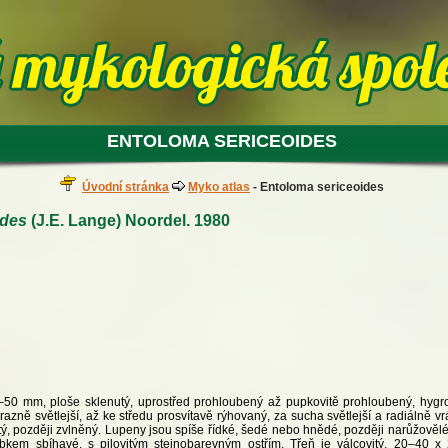
ENTOLOMA SERICEOIDES
Úvodní stránka
Myko atlas
- Entoloma sericeoides
ides
(J.E. Lange) Noordel. 1980
–50 mm, ploše sklenutý, uprostřed prohloubený až pupkovitě prohloubený, hygro
azně světlejší, až ke středu prosvítavě rýhovaný, za sucha světlejší a radiálně vrá
, později zvlněný. Lupeny jsou spíše řídké, šedé nebo hnědé, později narůžovělé,
ubkem sbíhavé, s pilovitým stejnobarevným ostřím. Třeň je válcovitý, 20–40 