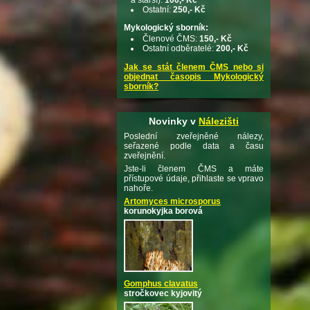
Ostatní:
250,- Kč
Mykologický sborník:
Členové ČMS:
150,- Kč
Ostatní odběratelé:
200,- Kč
Jak se stát členem ČMS nebo si
objednat časopis Mykologický
sborník?
Novinky v
Nálezišti
Poslední zveřejněné nálezy,
seřazené podle data a času
zveřejnění.
Jste-li členem ČMS a máte
přístupové údaje, přihlaste se vpravo
nahoře.
Artomyces microsporus
korunokyjka borová
Gomphus clavatus
stročkovec kyjovitý