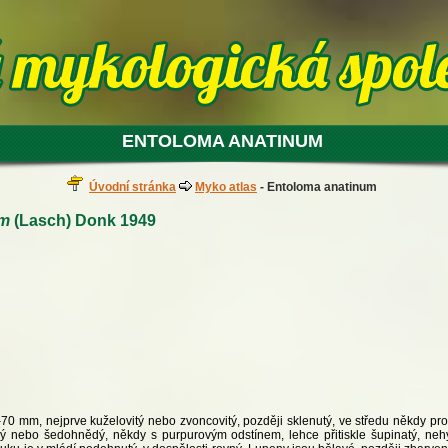
ENTOLOMA ANATINUM
Úvodní stránka
Myko atlas
- Entoloma anatinum
um
(Lasch) Donk 1949
–70 mm, nejprve kuželovitý nebo zvoncovitý, později sklenutý, ve středu někdy p
 nebo šedohnědý, někdy s purpurovým odstínem, lehce přitiskle šupinatý, nehyg