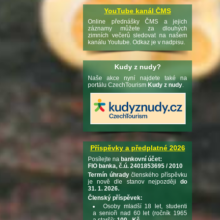
YouTube kanál ČMS
Online přednášky ČMS a jejich
záznamy můžete za dlouhých
zimních večerů sledovat na našem
kanálu Youtube. Odkaz je v nadpisu.
Kudy z nudy?
Naše akce nyní najdete také na
portálu CzechTourism
Kudy z nudy
.
Příspěvky a předplatné 2026
Posílejte na
bankovní účet:
FIO banka, č.ú. 2401853695 / 2010
Termín úhrady
členského příspěvku
je nově dle stanov nejpozději
do
31. 1. 2026.
Členský příspěvek:
Osoby mladší 18 let, studenti
a senioři nad 60 let (ročník 1965
a starší):
100,- Kč