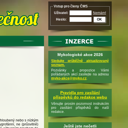
Vstup pro členy ČMS
Uživatel:
Nemám!
Heslo:
OK
Mykologické akce 2026
Sledujte průběžně aktualizovaný
seznam.
Pozvánky a propozice Vámi
pořádaných akcí zasílejte na adresu
myko-akce@myko.cz
.
Pravidla pro zasílání
příspěvků do redakce webu
Věnujte prosím pozornost instrukcím
pro zasílání příspěvků do naší
redakce.
rohloubený nebo s nízkým
rofánní, ne (průsvitně)
Ještě jste nečetli