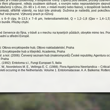
ouku je v mládí podehnutý, v dospělosti rovný. Lupeny jsou bělavé, později zbarv
e třeni připojené, někdy zoubkem sbíhavé, s rovným nebo nepravidelným stejnob
stlačený s rýhou, 20–90 x 1–6 mm, v mládí modrý nebo fialový, v dospělosti šedof
nkatý, stříbřitě vláknitý, na bázi bíle plstnatý. Dužnina je našedlá, pod pokož
huť nevýrazné. Výtrusný prach je růžový.
, s 6–9 cípy, 9–13,5 x 7–8 µm, heterodiametrické, Q = 1,2–1,8 (Qav = 1,4–1,5)
 buněk. Přezky chybí.
od července do října, v trávě a v mechu na kyselých půdách, obvykle mimo les. P
adní a střední Evropě.
: Ottova encyklopedie hub, Ottovo nakladatelství, Praha
): Encyklopedie hub a lišejníků. Academia, Praha
M. a kol. (2006): Červený seznam hub (makromycetů) České republiky, Agentura och
, Praha
 (1992): Entoloma s.l., Fungi Europaei 5, Italia
. W., Noordeloos M. E., Vellinga E. C. (1988). Flora Agaricina Neerlandica -- Critic
oleti occuring in the Netherlands. Volume 1. Entolomataceae. A. A. Balkema: Rotte