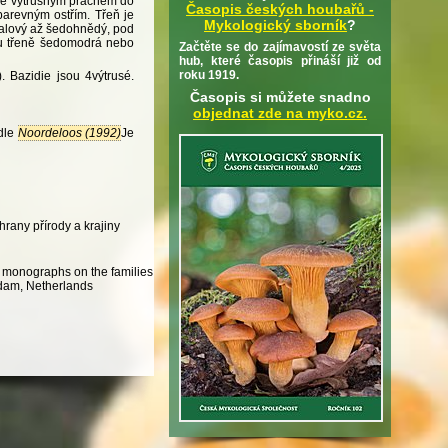
ené výtrusným prachem do
Časopis českých houbařů -
arevným ostřím. Třeň je
Mykologický sborník
?
ialový až šedohnědý, pod
kou třeně šedomodrá nebo
Začtěte se do zajímavostí ze světa
hub, které časopis přináší již od
roku 1919.
. Bazidie jsou 4výtrusé.
Časopis si můžete snadno
objednat zde na myko.cz.
odle
Noordeloos (1992)
Je
rany přírody a krajiny
al monographs on the families
rdam, Netherlands