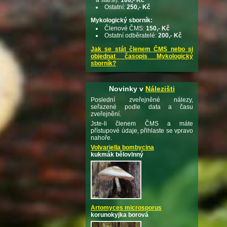
Ostatní:
250,- Kč
Mykologický sborník:
Členové ČMS:
150,- Kč
Ostatní odběratelé:
200,- Kč
Jak se stát členem ČMS nebo si
objednat časopis Mykologický
sborník?
Novinky v
Nálezišti
Poslední zveřejněné nálezy,
seřazené podle data a času
zveřejnění.
Jste-li členem ČMS a máte
přístupové údaje, přihlaste se vpravo
nahoře.
Volvariella bombycina
kukmák bělovlnný
Artomyces microsporus
korunokyjka borová