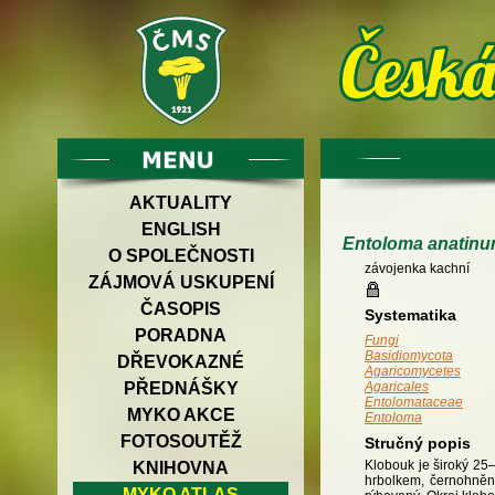
AKTUALITY
ENGLISH
Entoloma anatin
O SPOLEČNOSTI
závojenka kachní
ZÁJMOVÁ USKUPENÍ
ČASOPIS
Systematika
PORADNA
Fungi
Basidiomycota
DŘEVOKAZNÉ
Agaricomycetes
PŘEDNÁŠKY
Agaricales
Entolomataceae
MYKO AKCE
Entoloma
FOTOSOUTĚŽ
Stručný popis
Klobouk je široký 25
KNIHOVNA
hrbolkem, černohněný
MYKO ATLAS