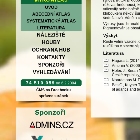
rýhovaný. Okraj klob
růžova, hnědnoucí, k
ÚVOD
válcovitý nebo bočně 
kloboukem někdy šupi
ABECEDNÍ ATLAS
šedofialová. Vůně a c
SYSTEMATICKÝ ATLAS
Výtrusy jsou hranaté
LITERATURA
Pigmentován je obsah
NÁLEZIŠTĚ
Výskyt
Roste velmi vzácně, 
HOUBY
rozšířena v severozáp
OCHRANA HUB
Literatura
KONTAKTY
Hagara L. (2014)
SPONZOŘI
Antonín V. (2006
Holec J., Beran 
VYHLEDÁVÁNÍ
České republiky
Noordeloos M. E.
74.510.059
od 6.2.2004
Bas C., Kuyper T
of agarics and b
ČMS na Facebooku
správce stránek