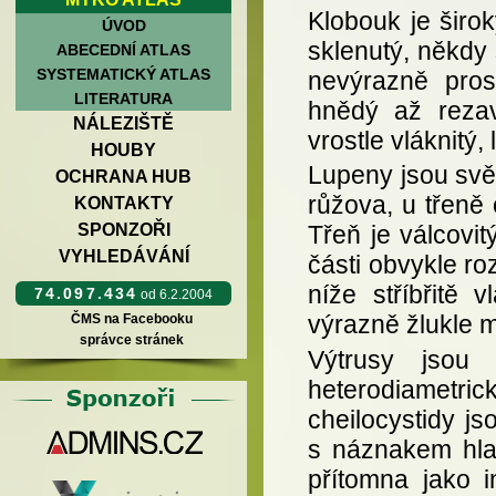
Klobouk je širo
ÚVOD
sklenutý, někdy 
ABECEDNÍ ATLAS
SYSTEMATICKÝ ATLAS
nevýrazně pros
LITERATURA
hnědý až rezav
NÁLEZIŠTĚ
vrostle vláknitý, 
HOUBY
Lupeny jsou svě
OCHRANA HUB
růžova, u třeně 
KONTAKTY
SPONZOŘI
Třeň je válcovi
VYHLEDÁVÁNÍ
části obvykle roz
níže stříbřitě 
74.097.434
od 6.2.2004
výrazně žlukle 
ČMS na Facebooku
správce stránek
Výtrusy jsou
heterodiametrick
cheilocystidy js
s náznakem hla
přítomna jako 