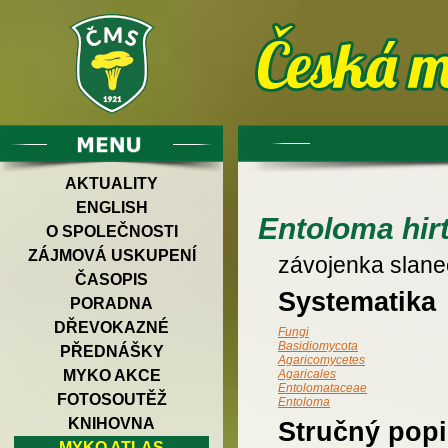
AKTUALITY
ENGLISH
Entoloma hir
O SPOLEČNOSTI
ZÁJMOVÁ USKUPENÍ
závojenka slane
ČASOPIS
Systematika
PORADNA
DŘEVOKAZNÉ
Fungi
Basidiomycota
PŘEDNÁŠKY
Agaricomycetes
MYKO AKCE
Agaricales
Entolomataceae
FOTOSOUTĚŽ
Entoloma
KNIHOVNA
Stručný popi
MYKO ATLAS