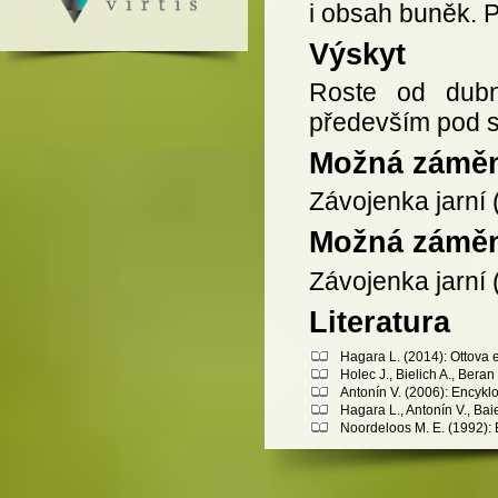
i obsah buněk. P
Výskyt
Roste od dubna
především pod sm
Možná zámě
Závojenka jarní 
Možná zámě
Závojenka jarní 
Literatura
Hagara L. (2014): Ottova 
Holec J., Bielich A., Bera
Antonín V. (2006): Encykl
Hagara L., Antonín V., Bai
Noordeloos M. E. (1992): E