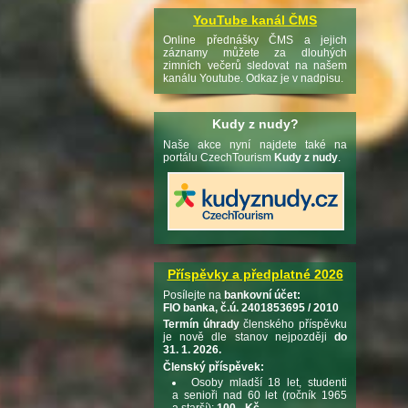
YouTube kanál ČMS
Online přednášky ČMS a jejich
záznamy můžete za dlouhých
zimních večerů sledovat na našem
kanálu Youtube. Odkaz je v nadpisu.
Kudy z nudy?
Naše akce nyní najdete také na
portálu CzechTourism
Kudy z nudy
.
Příspěvky a předplatné 2026
Posílejte na
bankovní účet:
FIO banka, č.ú. 2401853695 / 2010
Termín úhrady
členského příspěvku
je nově dle stanov nejpozději
do
31. 1. 2026.
Členský příspěvek:
Osoby mladší 18 let, studenti
a senioři nad 60 let (ročník 1965
a starší):
100,- Kč