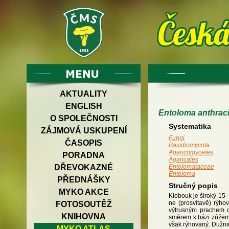
AKTUALITY
ENGLISH
Entoloma anthra
O SPOLEČNOSTI
Systematika
ZÁJMOVÁ USKUPENÍ
Fungi
ČASOPIS
Basidiomycota
Agaricomycetes
PORADNA
Agaricales
Entolomataceae
DŘEVOKAZNÉ
Entoloma
PŘEDNÁŠKY
Stručný popis
MYKO AKCE
Klobouk je široký 15
ne (prosvítavě) rýho
FOTOSOUTĚŽ
výtrusným prachem d
KNIHOVNA
směrem k bázi zúžený,
však rýhovaný. Dužni
MYKO ATLAS