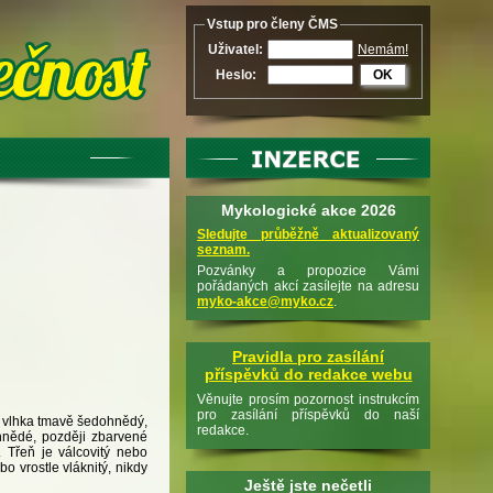
Vstup pro členy ČMS
Uživatel:
Nemám!
Heslo:
OK
Mykologické akce 2026
Sledujte průběžně aktualizovaný
seznam.
Pozvánky a propozice Vámi
pořádaných akcí zasílejte na adresu
myko-akce@myko.cz
.
Pravidla pro zasílání
příspěvků do redakce webu
Věnujte prosím pozornost instrukcím
pro zasílání příspěvků do naší
a vlhka tmavě šedohnědý,
redakce.
ohnědé, později zbarvené
 Třeň je válcovitý nebo
o vrostle vláknitý, nikdy
Ještě jste nečetli