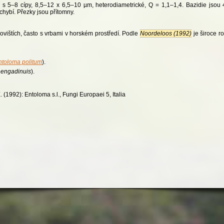
, s 5–8 cípy, 8,5–12 x 6,5–10 µm, heterodiametrické, Q = 1,1–1,4. Bazidie jsou 4
chybí. Přezky jsou přítomny.
ovištích, často s vrbami v horském prostředí. Podle
Noordeloos (1992)
je široce r
ntoloma politum
).
 engadinuis
).
 (1992): Entoloma s.l., Fungi Europaei 5, Italia