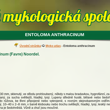
ENTOLOMA ANTHRACINUM
Úvodní stránka
Myko atlas
- Entoloma anthracinum
cinum
(Favre) Noordel.
–30 mm, sklenutý, ve středu prohloubený, někdy s malou bradavkou, hygrofánní, z
vaný, za sucha světlejší, hladký, lysý. Lupeny středně husté, bělavé nebo šed
o růžova, ke třeni připojené nebo vykrojené, s rovným stejnobarevným ostřím.
 10–40 x 2–8 mm, v barvě klobouku nebo trochu světlejší, hladký, lysý, lesklý neb
na je šedohnědá. Vůně a chuť jsou moučné.