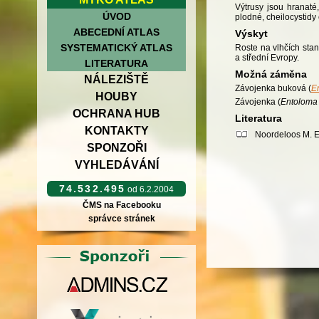
Výtrusy jsou hranaté
ÚVOD
plodné, cheilocystidy 
ABECEDNÍ ATLAS
Výskyt
SYSTEMATICKÝ ATLAS
Roste na vlhčích stan
a střední Evropy.
LITERATURA
Možná záměna
NÁLEZIŠTĚ
Závojenka buková (
E
HOUBY
Závojenka (
Entoloma
OCHRANA HUB
Literatura
KONTAKTY
Noordeloos M. E.
SPONZOŘI
VYHLEDÁVÁNÍ
74.532.495
od 6.2.2004
ČMS na Facebooku
správce stránek