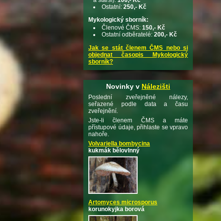
Ostatní:
250,- Kč
Mykologický sborník:
Členové ČMS:
150,- Kč
Ostatní odběratelé:
200,- Kč
Jak se stát členem ČMS nebo si
objednat časopis Mykologický
sborník?
Novinky v
Nálezišti
Poslední zveřejněné nálezy,
seřazené podle data a času
zveřejnění.
Jste-li členem ČMS a máte
přístupové údaje, přihlaste se vpravo
nahoře.
Volvariella bombycina
kukmák bělovlnný
Artomyces microsporus
korunokyjka borová