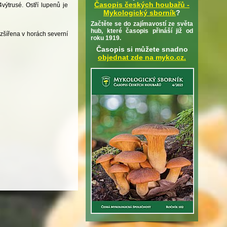
Časopis českých houbařů -
výtrusé. Ostří lupenů je
Mykologický sborník
?
Začtěte se do zajímavostí ze světa
hub, které časopis přináší již od
ozšířena v horách severní
roku 1919.
Časopis si můžete snadno
objednat zde na myko.cz.