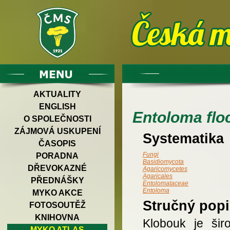
AKTUALITY
ENGLISH
Entoloma fl
O SPOLEČNOSTI
ZÁJMOVÁ USKUPENÍ
Systematika
ČASOPIS
Fungi
PORADNA
Basidiomycota
DŘEVOKAZNÉ
Agaricomycetes
Agaricales
PŘEDNÁŠKY
Entolomataceae
Entoloma
MYKO AKCE
Stručný popi
FOTOSOUTĚŽ
KNIHOVNA
Klobouk je šir
MYKO ATLAS