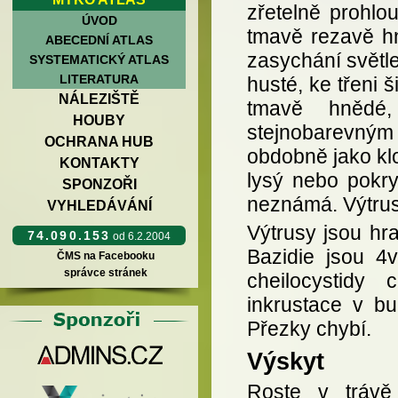
zřetelně prohlo
ÚVOD
tmavě rezavě hn
ABECEDNÍ ATLAS
zasychání světle
SYSTEMATICKÝ ATLAS
LITERATURA
husté, ke třeni 
NÁLEZIŠTĚ
tmavě hnědé
HOUBY
stejnobarevným 
OCHRANA HUB
obdobně jako klo
KONTAKTY
lysý nebo pokry
SPONZOŘI
neznámá. Výtrus
VYHLEDÁVÁNÍ
Výtrusy jsou hra
74.090.153
od 6.2.2004
Bazidie jsou 4v
ČMS na Facebooku
správce stránek
cheilocystidy 
inkrustace v b
Přezky chybí.
Výskyt
Roste v trávě