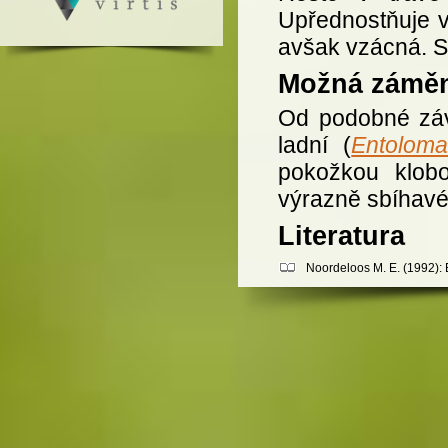
Upřednostňuje vá
avšak vzácná. Sr
Možná zámě
Od podobné záv
ladní (
Entoloma
pokožkou klobo
výrazně sbíhavé
Literatura
Noordeloos M. E. (1992): E