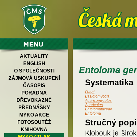
AKTUALITY
ENGLISH
Entoloma ger
O SPOLEČNOSTI
ZÁJMOVÁ USKUPENÍ
Systematika
ČASOPIS
Fungi
PORADNA
Basidiomycota
DŘEVOKAZNÉ
Agaricomycetes
Agaricales
PŘEDNÁŠKY
Entolomataceae
Entoloma
MYKO AKCE
Stručný popi
FOTOSOUTĚŽ
KNIHOVNA
Klobouk je širo
MYKO ATLAS