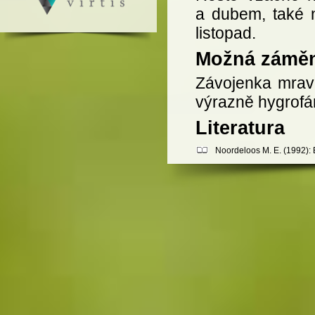
a dubem, také n
listopad.
Možná zámě
Závojenka mrav
výrazně hygrofán
Literatura
Noordeloos M. E. (1992): E