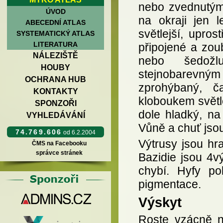
nebo zvednutým 
ÚVOD
na okraji jen l
ABECEDNÍ ATLAS
světlejší, upro
SYSTEMATICKÝ ATLAS
LITERATURA
připojené a zou
NÁLEZIŠTĚ
nebo šedožl
HOUBY
stejnobarevným
OCHRANA HUB
zprohýbaný, č
KONTAKTY
kloboukem světle
SPONZOŘI
dole hladký, na
VYHLEDÁVÁNÍ
Vůně a chuť jsou
74.769.606
od 6.2.2004
Výtrusy jsou hr
ČMS na Facebooku
správce stránek
Bazidie jsou 4vý
chybí. Hyfy po
pigmentace.
Výskyt
Roste vzácně n