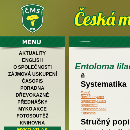
AKTUALITY
ENGLISH
Entoloma lil
O SPOLEČNOSTI
ZÁJMOVÁ USKUPENÍ
ČASOPIS
Systematika
PORADNA
Fungi
DŘEVOKAZNÉ
Basidiomycota
Agaricomycetes
PŘEDNÁŠKY
Agaricales
MYKO AKCE
Entolomataceae
Entoloma
FOTOSOUTĚŽ
Stručný popi
KNIHOVNA
MYKO ATLAS