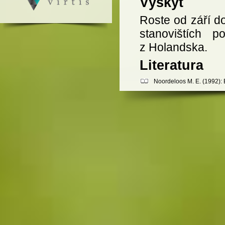
Výskyt
Roste od září d
stanovištích 
z Holandska.
Literatura
Noordeloos M. E. (1992): E