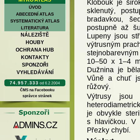
Klobouk je šir
ÚVOD
sklenutý, post
ABECEDNÍ ATLAS
bradavkou, šed
SYSTEMATICKÝ ATLAS
postupně až šup
LITERATURA
Lupeny jsou stř
NÁLEZIŠTĚ
HOUBY
výtrusným prach
OCHRANA HUB
stejnobarevným o
KONTAKTY
10–50 x 1–4 mm,
SPONZOŘI
Dužnina je běl
VYHLEDÁVÁNÍ
Vůně a chuť j
74.957.333
od 6.2.2004
růžový.
ČMS na Facebooku
Výtrusy jsou
správce stránek
heterodiametrick
je obvykle ster
s hlavičkou. V
Přezky chybí.