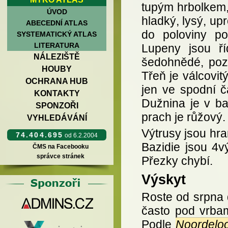
tupým hrbolkem,
ÚVOD
hladký, lysý, upr
ABECEDNÍ ATLAS
do poloviny po
SYSTEMATICKÝ ATLAS
LITERATURA
Lupeny jsou ří
NÁLEZIŠTĚ
šedohnědé, pozd
HOUBY
Třeň je válcovi
OCHRANA HUB
jen ve spodní čá
KONTAKTY
Dužnina je v ba
SPONZOŘI
prach je růžový.
VYHLEDÁVÁNÍ
Výtrusy jsou hra
74.404.695
od 6.2.2004
Bazidie jsou 4vý
ČMS na Facebooku
správce stránek
Přezky chybí.
Výskyt
Roste od srpna 
často pod vrbam
Podle
Noordelo