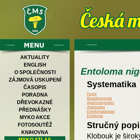
AKTUALITY
ENGLISH
Entoloma nig
O SPOLEČNOSTI
ZÁJMOVÁ USKUPENÍ
Systematika
ČASOPIS
Fungi
PORADNA
Basidiomycota
DŘEVOKAZNÉ
Agaricomycetes
Agaricales
PŘEDNÁŠKY
Entolomataceae
Entoloma
MYKO AKCE
Stručný popi
FOTOSOUTĚŽ
KNIHOVNA
Klobouk je širok
MYKO ATLAS