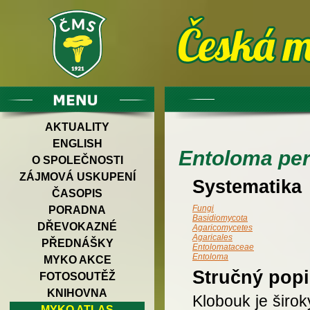
AKTUALITY
ENGLISH
Entoloma pe
O SPOLEČNOSTI
ZÁJMOVÁ USKUPENÍ
Systematika
ČASOPIS
Fungi
PORADNA
Basidiomycota
DŘEVOKAZNÉ
Agaricomycetes
Agaricales
PŘEDNÁŠKY
Entolomataceae
Entoloma
MYKO AKCE
Stručný popi
FOTOSOUTĚŽ
KNIHOVNA
Klobouk je širo
MYKO ATLAS