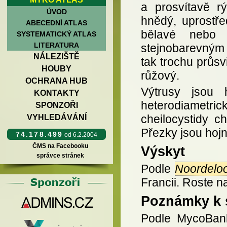
a prosvítavě r
ÚVOD
hnědý, uprostře
ABECEDNÍ ATLAS
bělavé nebo 
SYSTEMATICKÝ ATLAS
LITERATURA
stejnobarevným 
NÁLEZIŠTĚ
tak trochu průsvi
HOUBY
růžový.
OCHRANA HUB
Výtrusy jsou 
KONTAKTY
heterodiametric
SPONZOŘI
cheilocystidy c
VYHLEDÁVÁNÍ
Přezky jsou hojn
74.178.499
od 6.2.2004
ČMS na Facebooku
Výskyt
správce stránek
Podle
Noordelo
Francii. Roste n
Poznámky k 
Podle MycoBan