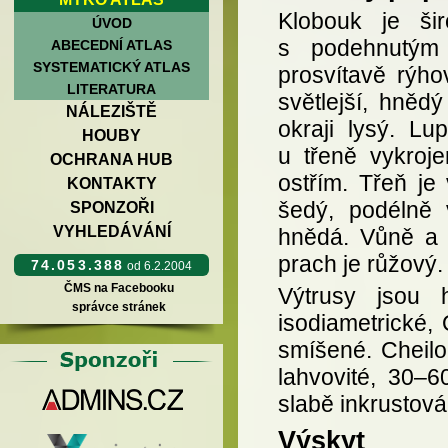
Klobouk je ši
ÚVOD
s podehnutým 
ABECEDNÍ ATLAS
SYSTEMATICKÝ ATLAS
prosvítavě rýh
LITERATURA
světlejší, hněd
NÁLEZIŠTĚ
okraji lysý. Lu
HOUBY
u třeně vykroj
OCHRANA HUB
ostřím. Třeň je
KONTAKTY
šedý, podélně v
SPONZOŘI
VYHLEDÁVÁNÍ
hnědá. Vůně a 
prach je růžový.
74.053.388
od 6.2.2004
ČMS na Facebooku
Výtrusy jsou
správce stránek
isodiametrické, 
smíšené. Cheiloc
lahvovité, 30–
slabě inkrustov
Výskyt