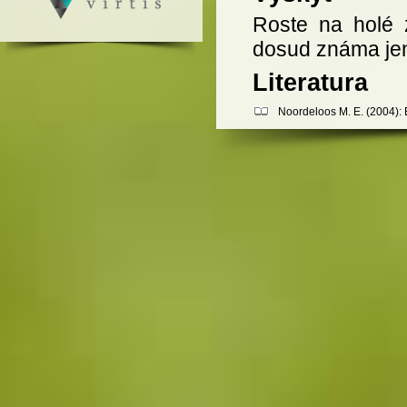
Roste na holé 
dosud známa jen
Literatura
Noordeloos M. E. (2004): 