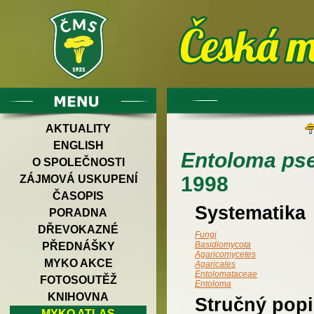
AKTUALITY
ENGLISH
Entoloma ps
O SPOLEČNOSTI
1998
ZÁJMOVÁ USKUPENÍ
ČASOPIS
Systematika
PORADNA
DŘEVOKAZNÉ
Fungi
Basidiomycota
PŘEDNÁŠKY
Agaricomycetes
MYKO AKCE
Agaricales
Entolomataceae
FOTOSOUTĚŽ
Entoloma
KNIHOVNA
Stručný popi
MYKO ATLAS