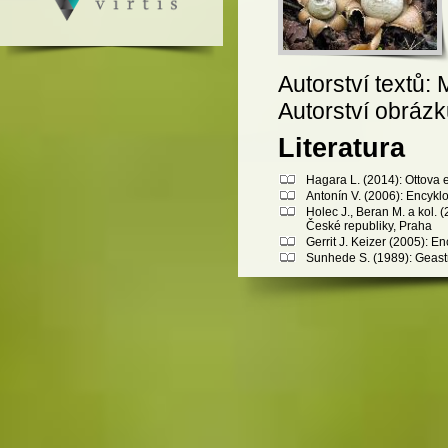
Autorství textů:
Autorství obráz
Literatura
Hagara L. (2014): Ottova 
Antonín V. (2006): Encykl
Holec J., Beran M. a kol.
České republiky, Praha
Gerrit J. Keizer (2005): 
Sunhede S. (1989): Geast