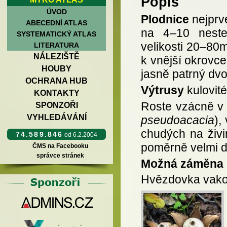
Popis
ÚVOD
Plodnice
nejprve
ABECEDNÍ ATLAS
na 4–10 neste
SYSTEMATICKÝ ATLAS
velikosti 20–80m
LITERATURA
NÁLEZIŠTĚ
k vnější okrovce.
HOUBY
jasně patrný dvo
OCHRANA HUB
Výtrusy
kulovit
KONTAKTY
Roste vzácně v t
SPONZOŘI
VYHLEDÁVÁNÍ
pseudoacacia
),
chudých na živi
74.589.846
od 6.2.2004
poměrně velmi d
ČMS na Facebooku
správce stránek
Možná záměna
Hvězdovka vakov