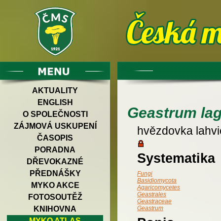
AKTUALITY
ENGLISH
Geastrum la
O SPOLEČNOSTI
ZÁJMOVÁ USKUPENÍ
hvězdovka lahvi
ČASOPIS
PORADNA
Systematika
DŘEVOKAZNÉ
PŘEDNÁŠKY
Fungi
Basidiomycota
MYKO AKCE
Agaricomycetes
Geastrales
FOTOSOUTĚŽ
Geastraceae
KNIHOVNA
Geastrum
MYKO ATLAS