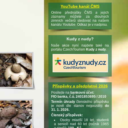
YouTube kanál ČMS
Online přednášky ČMS a jejich
záznamy můžete za dlouhých
zimních večerů sledovat na našem
kanálu Youtube. Odkaz je v nadpisu.
Kudy z nudy?
Naše akce nyní najdete také na
portálu CzechTourism
Kudy z nudy
.
Příspěvky a předplatné 2026
Posílejte na
bankovní účet:
FIO banka, č.ú. 2401853695 / 2010
Termín úhrady
členského příspěvku
je nově dle stanov nejpozději
do
31. 1. 2026.
Členský příspěvek:
Osoby mladší 18 let, studenti
a senioři nad 60 let (ročník 1965
a starší):
100,- Kč