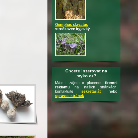
Gomphus clavatus
stročkovec kyjovitý
Chcete inzerovat na
myko.cz?
Máte-li zájem o placenou
firemní
reklamu
na našich stránkách,
kontaktujte
sekretariát
nebo
správce stránek
.