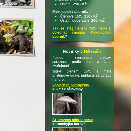
Ostatní:
250,- Kč
Mykologický sborník:
Členové ČMS:
150,- Kč
Ostatní odběratelé:
200,- Kč
Jak se stát členem ČMS nebo si
objednat časopis Mykologický
sborník?
Novinky v
Nálezišti
Poslední zveřejněné nálezy,
seřazené podle data a času
zveřejnění.
Jste-li členem ČMS a máte
přístupové údaje, přihlaste se vpravo
nahoře.
Volvariella bombycina
kukmák bělovlnný
Artomyces microsporus
korunokyjka borová