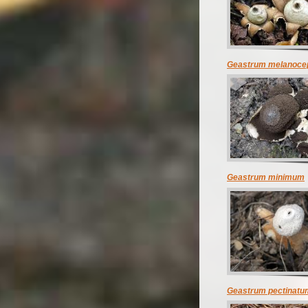
Geastrum melanoce
Geastrum minimum
Geastrum pectinatu