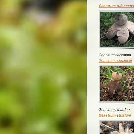
Geastrum rufescens
Geastrum saccatum
Geastrum schmidelii
Geastrum smardae
Geastrum striatum