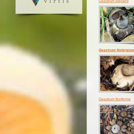
Geastrum elegans
Geastrum fimbriatu
Geastrum floriforme