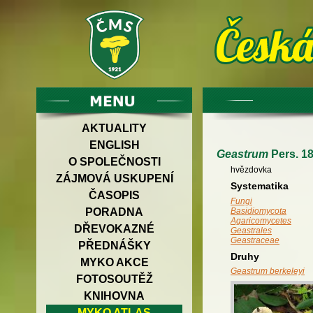
AKTUALITY
ENGLISH
Geastrum
Pers. 1
O SPOLEČNOSTI
hvězdovka
ZÁJMOVÁ USKUPENÍ
Systematika
ČASOPIS
Fungi
PORADNA
Basidiomycota
Agaricomycetes
DŘEVOKAZNÉ
Geastrales
Geastraceae
PŘEDNÁŠKY
Druhy
MYKO AKCE
Geastrum berkeleyi
FOTOSOUTĚŽ
KNIHOVNA
MYKO ATLAS