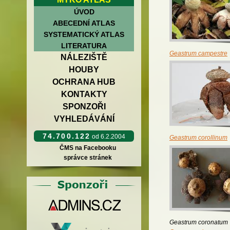
ÚVOD
ABECEDNÍ ATLAS
SYSTEMATICKÝ ATLAS
LITERATURA
Geastrum campestre
NÁLEZIŠTĚ
HOUBY
OCHRANA HUB
KONTAKTY
SPONZOŘI
VYHLEDÁVÁNÍ
74.700.122
od 6.2.2004
Geastrum corollinum
ČMS na Facebooku
správce stránek
Geastrum coronatum