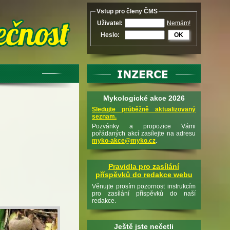
Vstup pro členy ČMS
Uživatel:
Nemám!
Heslo:
OK
Mykologické akce 2026
Sledujte průběžně aktualizovaný
seznam.
Pozvánky a propozice Vámi
pořádaných akcí zasílejte na adresu
myko-akce@myko.cz
.
Pravidla pro zasílání
příspěvků do redakce webu
Věnujte prosím pozornost instrukcím
pro zasílání příspěvků do naší
redakce.
Ještě jste nečetli