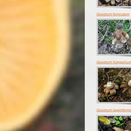
Geastrum fornicatum
Geastrum hungaricu
Geastrum lageniform