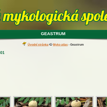
GEASTRUM
Úvodní stránka
Myko atlas
- Geastrum
801