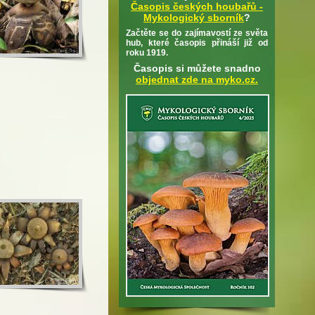
Časopis českých houbařů -
Mykologický sborník
?
Začtěte se do zajímavostí ze světa
hub, které časopis přináší již od
roku 1919.
Časopis si můžete snadno
objednat zde na myko.cz.