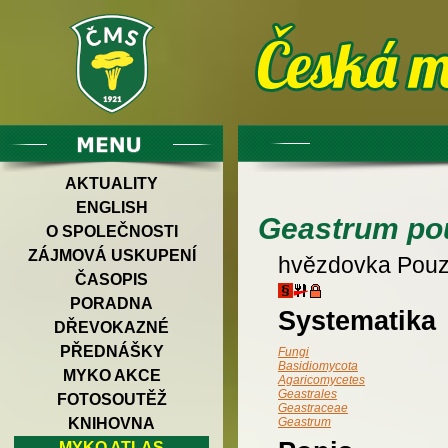
AKTUALITY
ENGLISH
Geastrum pou
O SPOLEČNOSTI
ZÁJMOVÁ USKUPENÍ
hvězdovka Pou
ČASOPIS
PORADNA
Systematika
DŘEVOKAZNÉ
PŘEDNÁŠKY
Fungi
Basidiomycota
MYKO AKCE
Agaricomycetes
Geastrales
FOTOSOUTĚŽ
Geastraceae
KNIHOVNA
Geastrum
MYKO ATLAS