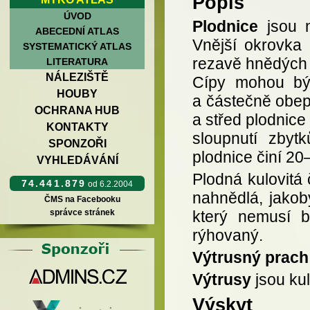
Popis
ÚVOD
Plodnice
jsou n
ABECEDNÍ ATLAS
Vnější okrovka
SYSTEMATICKÝ ATLAS
rezavě hnědých 
LITERATURA
NÁLEZIŠTĚ
Cípy mohou být
HOUBY
a částečně obepí
OCHRANA HUB
a střed plodnice
KONTAKTY
sloupnutí zbytk
SPONZOŘI
plodnice činí 2
VYHLEDÁVÁNÍ
Plodná kulovitá 
74.441.879
od 6.2.2004
nahnědlá, jako
ČMS na Facebooku
správce stránek
který nemusí bý
rýhovaný.
Výtrusný prach
Výtrusy
jsou kul
Výskyt