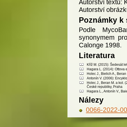
Autorství textů: 
Autorství obrázk
Poznámky k 
Podle MycoB
synonymem pr
Calonge 1998.
Literatura
Kříž M. (2015): Šedesát l
Hagara L. (2014): Ottova 
Holec J., Bielich A., Bera
Antonín V. (2006): Encykl
Holec J., Beran M. a kol.
České republiky, Praha
Hagara L., Antonín V., Bai
Nálezy
0066-2022-0