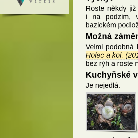
Roste někdy již
i na podzim, v
bazickém podlož
Možná zámě
Velmi podobná 
Holec a kol. (20
bez rýh a roste
Kuchyňské vy
Je nejedlá.