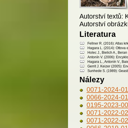
Autorství textů: 
Autorství obrázků
Literatura
Fellner R. (2016): Atlas 
Hagara L. (2014): Ottova 
Holec J., Bielich A., Bera
Antonín V. (2006): Encykl
Hagara L., Antonín V., Bai
Gerrit J. Keizer (2005): 
Sunhede S. (1989): Geast
Nálezy
0071-2024-0
0066-2024-0
0195-2023-0
0071-2022-0
0071-2022-0