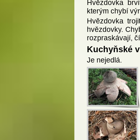
Hvězdovka brvi
kterým chybí výr
Hvězdovka troji
hvězdovky. Chyb
rozpraskávají, č
Kuchyňské vy
Je nejedlá.