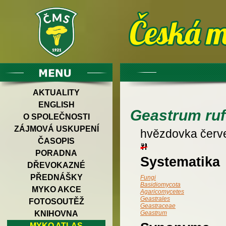
AKTUALITY
ENGLISH
Geastrum ru
O SPOLEČNOSTI
ZÁJMOVÁ USKUPENÍ
hvězdovka červ
ČASOPIS
PORADNA
Systematika
DŘEVOKAZNÉ
PŘEDNÁŠKY
Fungi
Basidiomycota
MYKO AKCE
Agaricomycetes
Geastrales
FOTOSOUTĚŽ
Geastraceae
KNIHOVNA
Geastrum
MYKO ATLAS