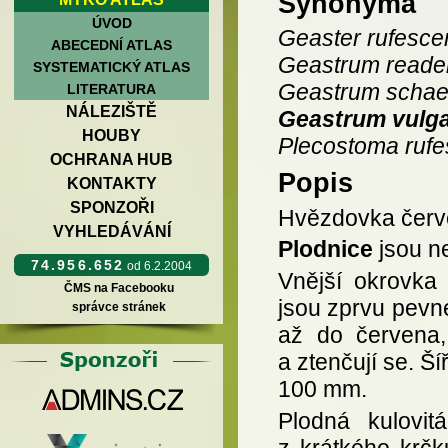
Synonyma
ÚVOD
Geaster rufesce
ABECEDNÍ ATLAS
Geastrum reader
SYSTEMATICKÝ ATLAS
Geastrum schaef
LITERATURA
NÁLEZIŠTĚ
Geastrum vulg
HOUBY
Plecostoma ruf
OCHRANA HUB
Popis
KONTAKTY
SPONZOŘI
Hvězdovka červe
VYHLEDÁVÁNÍ
Plodnice
jsou n
74.956.652
od 6.2.2004
Vnější okrovka
ČMS na Facebooku
jsou zprvu pevné
správce stránek
až do červena,
a ztenčují se. Š
100 mm.
Plodná kulovi
z krátkého krčk