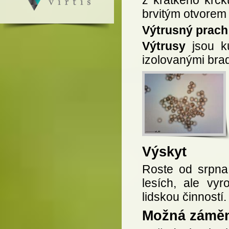
brvitým otvorem
Výtrusný prach
Výtrusy
jsou ku
izolovanými bra
Výskyt
Roste od srpna 
lesích, ale vyr
lidskou činností.
Možná zámě