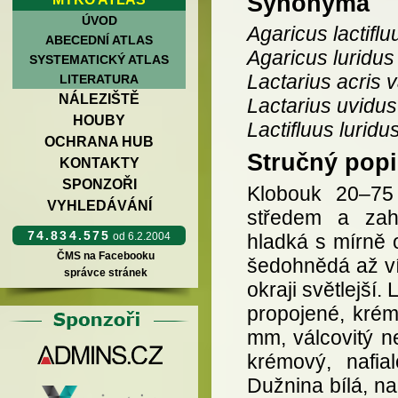
Synonyma
ÚVOD
Agaricus lactiflu
ABECEDNÍ ATLAS
Agaricus luridus
SYSTEMATICKÝ ATLAS
Lactarius acris v
LITERATURA
NÁLEZIŠTĚ
Lactarius uvidus 
HOUBY
Lactifluus luridu
OCHRANA HUB
Stručný popi
KONTAKTY
SPONZOŘI
Klobouk 20–75
VYHLEDÁVÁNÍ
středem a zah
74.834.575
hladká s mírně
od 6.2.2004
ČMS na Facebooku
šedohnědá až ví
správce stránek
okraji světlejší
propojené, krém
mm, válcovitý ne
krémový, nafia
Dužnina bílá, na