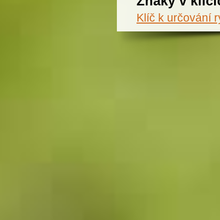
Znaky v klíčí
Klíč k určování 