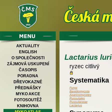
AKTUALITY
ENGLISH
Lactarius lur
O SPOLEČNOSTI
ZÁJMOVÁ USKUPENÍ
ryzec citlivý
ČASOPIS
PORADNA
Systematika
DŘEVOKAZNÉ
PŘEDNÁŠKY
Fungi
Basidiomycota
MYKO AKCE
Agaricomycetes
Russulales
FOTOSOUTĚŽ
Russulaceae
KNIHOVNA
Lactarius
MYKO ATLAS