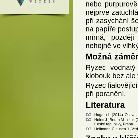
nebo purpurově,
nejprve zatuchlá
při zasychání š
na papíře postup
mírná, později
nehojně ve vlhký
Možná zámě
Ryzec vodnatý
klobouk bez ale
Ryzec fialovějící
při poranění.
Literatura
Hagara L. (2014): Ottova 
Holec J., Beran M. a kol.
České republiky, Praha
Heilmann-Clausen J., Verb