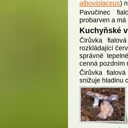
alboviolaceus
) 
Pavučinec fial
probarven a má 
Kuchyňské vy
Čirůvka fialov
rozkládající červ
správné tepelné
cenná pozdním rů
Čirůvka fialová
snižuje hladinu c