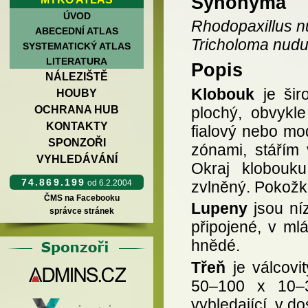
Synonyma
ÚVOD
Rhodopaxillus 
ABECEDNÍ ATLAS
Tricholoma nud
SYSTEMATICKÝ ATLAS
LITERATURA
Popis
NÁLEZIŠTĚ
Klobouk
je šir
HOUBY
plochý, obvykl
OCHRANA HUB
KONTAKTY
fialový nebo mo
SPONZOŘI
zónami, stářím 
VYHLEDÁVÁNÍ
Okraj klobouku
74.869.199
zvlněný. Pokožka
od 6.2.2004
ČMS na Facebooku
Lupeny
jsou ní
správce stránek
připojené, v mlá
hnědé.
Třeň
je válcovit
50–100 x 10–3
vybledající, v do