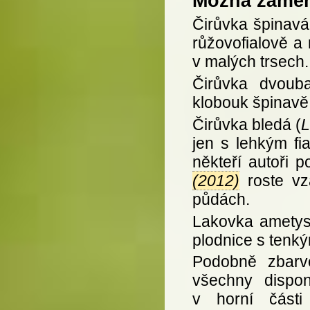
Možná zámě
Čirůvka špinavá
růžovofialově a 
v malých trsech.
Čirůvka dvoub
klobouk špinavě 
Čirůvka bledá (
L
jen s lehkým fi
někteří autoři p
(2012)
roste vz
půdách.
Lakovka ametys
plodnice s tenký
Podobně zbarve
všechny dispo
v horní části