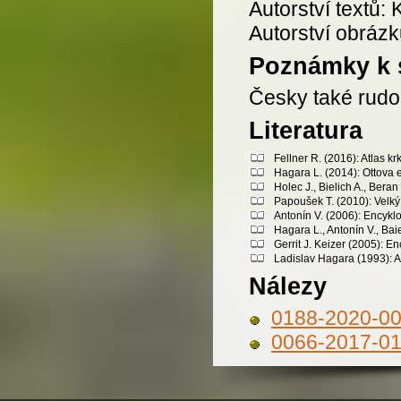
Autorství textů: 
Autorství obrázk
Poznámky k 
Česky také rudoč
Literatura
Fellner R. (2016): Atlas 
Hagara L. (2014): Ottova 
Holec J., Bielich A., Bera
Papoušek T. (2010): Velký 
Antonín V. (2006): Encykl
Hagara L., Antonín V., Bai
Gerrit J. Keizer (2005): 
Ladislav Hagara (1993): A
Nálezy
0188-2020-0
0066-2017-0