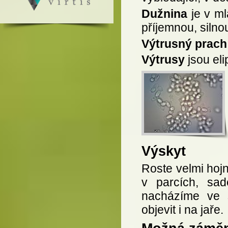
Dužnina
je v ml
příjemnou, silno
Výtrusný prach
Výtrusy
jsou eli
Výskyt
Roste velmi hojn
v parcích, sad
nacházíme ve 
objevit i na jaře.