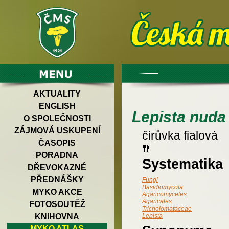
AKTUALITY
ENGLISH
Lepista nuda
O SPOLEČNOSTI
ZÁJMOVÁ USKUPENÍ
čirůvka fialová
ČASOPIS
PORADNA
Systematika
DŘEVOKAZNÉ
PŘEDNÁŠKY
Fungi
Basidiomycota
MYKO AKCE
Agaricomycetes
Agaricales
FOTOSOUTĚŽ
Tricholomataceae
KNIHOVNA
Lepista
MYKO ATLAS