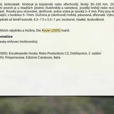
eté, kloboukaté. Klobouk je kopytovitý nebo střechovitý, široký 30–100 mm, 2
rilní povrch je u mladších plodnic žlutohnědý a sametový, později hnědý nebo rez
ami. Rourky jsou vícevrstvé, skořicové, jedna vrstva je vysoká 2–4 mm. Póry jsou
ající, s hustotou 5–7/mm. Dužnina je (skořicově) hnědá, pásovaná, dřevnatá. Výtrus
iptické až téměř kulovité, 6,5–7,5 x 5,5–7 µm, bezbarvé, hladké, tlustostěnné.
ětvích rakytníku a hlošiny. Dle
Keizer (2005)
hojně.
ematice
esky ohňovec hlošinomilný.
 (2005): Encyklopedie Houby. Rebo Productions CZ, Dobřejovice, 2. vydání
05): Polyporaceae, Edizioni Candusso, Italia