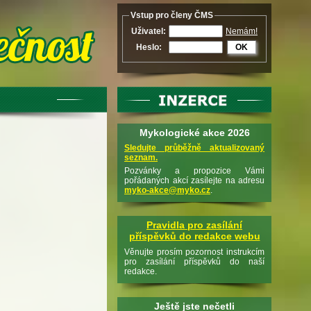
Vstup pro členy ČMS
Uživatel:
Nemám!
Heslo:
OK
Mykologické akce 2026
Sledujte průběžně aktualizovaný
seznam.
Pozvánky a propozice Vámi
pořádaných akcí zasílejte na adresu
myko-akce@myko.cz
.
Pravidla pro zasílání
příspěvků do redakce webu
Věnujte prosím pozornost instrukcím
pro zasílání příspěvků do naší
redakce.
Ještě jste nečetli