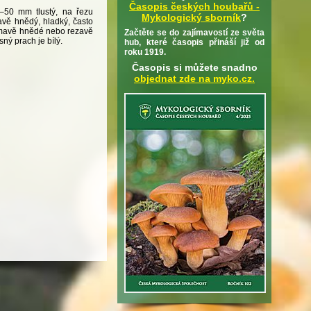
Časopis českých houbařů -
0–50 mm tlustý, na řezu
Mykologický sborník
?
avě hnědý, hladký, často
 tmavě hnědé nebo rezavě
Začtěte se do zajímavostí ze světa
ný prach je bílý.
hub, které časopis přináší již od
roku 1919.
Časopis si můžete snadno
objednat zde na myko.cz.