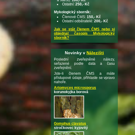
Ostatní:
250,- Kč
Mykologický sborník:
Členové ČMS:
150,- Kč
Ostatní odběratelé:
200,- Kč
Jak se stát členem ČMS nebo si
objednat časopis Mykologický
sborník?
Novinky v
Nálezišti
Poslední zveřejněné nálezy,
seřazené podle data a času
zveřejnění.
Jste-li členem ČMS a máte
přístupové údaje, přihlaste se vpravo
nahoře.
Artomyces microsporus
korunokyjka borová
Gomphus clavatus
stročkovec kyjovitý