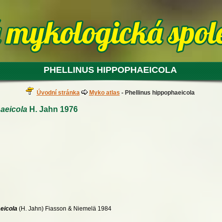
PHELLINUS HIPPOPHAEICOLA
Úvodní stránka
Myko atlas
- Phellinus hippophaeicola
aeicola
H. Jahn 1976
eicola
(H. Jahn) Fiasson & Niemelä 1984