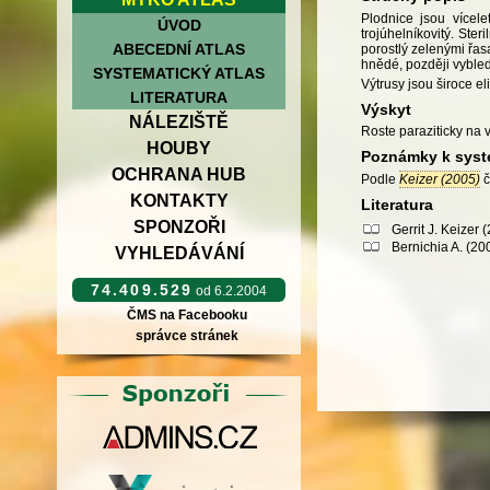
Plodnice jsou vícel
ÚVOD
trojúhelníkovitý. Ste
ABECEDNÍ ATLAS
porostlý zelenými řas
hnědé, později vybled
SYSTEMATICKÝ ATLAS
Výtrusy jsou široce el
LITERATURA
Výskyt
NÁLEZIŠTĚ
Roste paraziticky na v
HOUBY
Poznámky k syst
OCHRANA HUB
Podle
Keizer (2005)
č
KONTAKTY
Literatura
SPONZOŘI
Gerrit J. Keizer
Bernichia A. (20
VYHLEDÁVÁNÍ
74.409.529
od 6.2.2004
ČMS na Facebooku
správce stránek