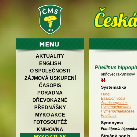
AKTUALITY
ENGLISH
Phellinus hippoph
O SPOLEČNOSTI
ohňovec rakytníkový
ZÁJMOVÁ USKUPENÍ
ČASOPIS
Systematika
PORADNA
Fungi
Basidiomycota
DŘEVOKAZNÉ
Agaricomycetes
PŘEDNÁŠKY
Hymenochaetales
Hymenochaetaceae
MYKO AKCE
Phellinus
FOTOSOUTĚŽ
Synonyma
Fomitiporia hippopha
KNIHOVNA
Stručný popis
MYKO ATLAS