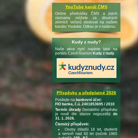
YouTube kanál ČMS
Online přednášky ČMS a jejich
záznamy můžete za dlouhých
zimních večerů sledovat na našem
kanálu Youtube. Odkaz je v nadpisu.
Kudy z nudy?
Naše akce nyní najdete také na
portálu CzechTourism
Kudy z nudy
.
Příspěvky a předplatné 2026
Posílejte na
bankovní účet:
FIO banka, č.ú. 2401853695 / 2010
Termín úhrady
členského příspěvku
je nově dle stanov nejpozději
do
31. 1. 2026.
Členský příspěvek:
Osoby mladší 18 let, studenti
a senioři nad 60 let (ročník 1965
a starší):
100,- Kč