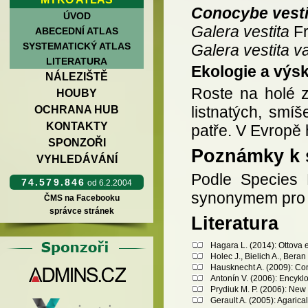
Conocybe vesti
ÚVOD
Galera vestita
Fr
ABECEDNÍ ATLAS
SYSTEMATICKÝ ATLAS
Galera vestita va
LITERATURA
Ekologie a výs
NÁLEZIŠTĚ
Roste na holé z
HOUBY
listnatých, smíš
OCHRANA HUB
KONTAKTY
patře. V Evropě 
SPONZOŘI
Poznámky k 
VYHLEDÁVÁNÍ
Podle Species
74.579.846
od 6.2.2004
synonymem pr
ČMS na Facebooku
správce stránek
Literatura
Hagara L. (2014): Ottova 
Holec J., Bielich A., Bera
Hausknecht A. (2009): Con
Antonín V. (2006): Encykl
Prydiuk M. P. (2006): New
Gerault A. (2005): Agarica