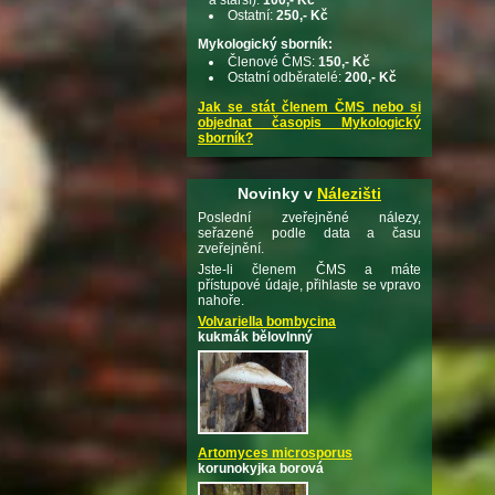
Ostatní:
250,- Kč
Mykologický sborník:
Členové ČMS:
150,- Kč
Ostatní odběratelé:
200,- Kč
Jak se stát členem ČMS nebo si
objednat časopis Mykologický
sborník?
Novinky v
Nálezišti
Poslední zveřejněné nálezy,
seřazené podle data a času
zveřejnění.
Jste-li členem ČMS a máte
přístupové údaje, přihlaste se vpravo
nahoře.
Volvariella bombycina
kukmák bělovlnný
Artomyces microsporus
korunokyjka borová