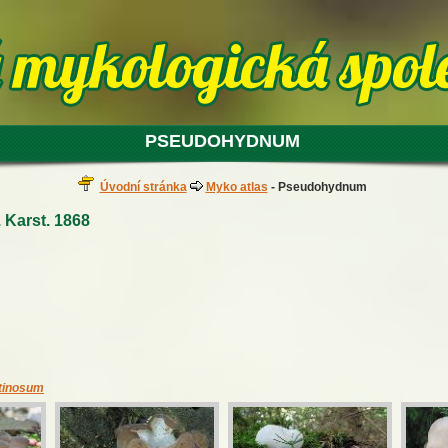
PSEUDOHYDNUM
Úvodní stránka
Myko atlas
- Pseudohydnum
 Karst. 1868
tinosum