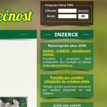
Vstup pro členy ČMS
Uživatel:
Nemám!
Heslo:
OK
Mykologické akce 2026
Sledujte průběžně aktualizovaný
seznam.
Pozvánky a propozice Vámi
pořádaných akcí zasílejte na adresu
myko-akce@myko.cz
.
Pravidla pro zasílání
příspěvků do redakce webu
Věnujte prosím pozornost instrukcím
pro zasílání příspěvků do naší
redakce.
Ještě jste nečetli