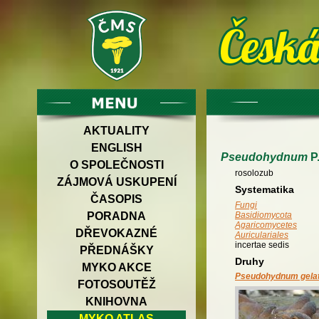
AKTUALITY
ENGLISH
Pseudohydnum
P.
O SPOLEČNOSTI
rosolozub
ZÁJMOVÁ USKUPENÍ
Systematika
ČASOPIS
Fungi
PORADNA
Basidiomycota
Agaricomycetes
DŘEVOKAZNÉ
Auriculariales
incertae sedis
PŘEDNÁŠKY
Druhy
MYKO AKCE
Pseudohydnum gela
FOTOSOUTĚŽ
KNIHOVNA
MYKO ATLAS