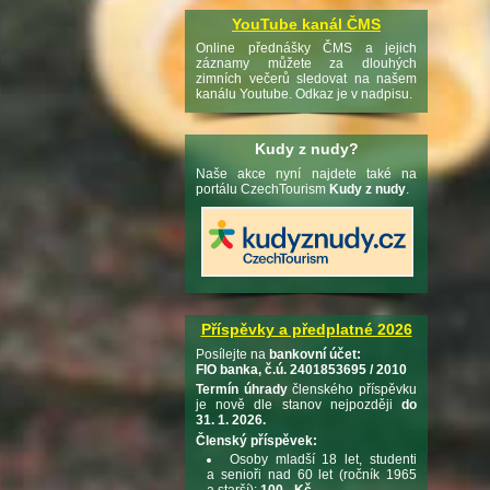
YouTube kanál ČMS
Online přednášky ČMS a jejich
záznamy můžete za dlouhých
zimních večerů sledovat na našem
kanálu Youtube. Odkaz je v nadpisu.
Kudy z nudy?
Naše akce nyní najdete také na
portálu CzechTourism
Kudy z nudy
.
Příspěvky a předplatné 2026
Posílejte na
bankovní účet:
FIO banka, č.ú. 2401853695 / 2010
Termín úhrady
členského příspěvku
je nově dle stanov nejpozději
do
31. 1. 2026.
Členský příspěvek:
Osoby mladší 18 let, studenti
a senioři nad 60 let (ročník 1965
a starší):
100,- Kč