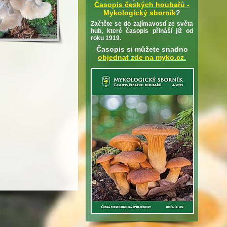
Časopis českých houbařů -
Mykologický sborník
?
Začtěte se do zajímavostí ze světa
hub, které časopis přináší již od
roku 1919.
Časopis si můžete snadno
objednat zde na myko.cz.