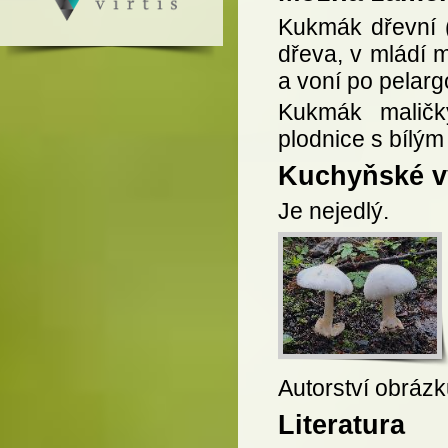
Kukmák dřevní 
dřeva, v mládí 
a voní po pelarg
Kukmák maličk
plodnice s bílý
Kuchyňské vy
Je nejedlý.
Autorství obrázk
Literatura