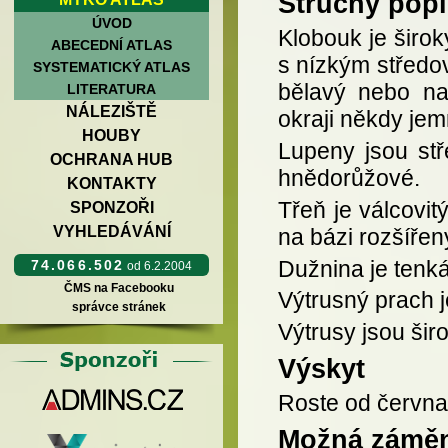
Stručný popi
ÚVOD
Klobouk je širo
ABECEDNÍ ATLAS
s nízkým středov
SYSTEMATICKÝ ATLAS
bělavý nebo naš
LITERATURA
NÁLEZIŠTĚ
okraji někdy je
HOUBY
Lupeny jsou stř
OCHRANA HUB
hnědorůžové.
KONTAKTY
Třeň je válcovit
SPONZOŘI
VYHLEDÁVÁNÍ
na bázi rozšíře
Dužnina je tenká
74.066.502
od 6.2.2004
ČMS na Facebooku
Výtrusný prach j
správce stránek
Výtrusy jsou šir
Výskyt
Roste od června 
Možná zámě