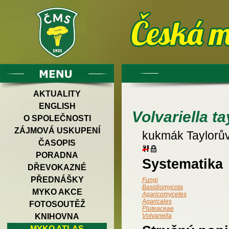
AKTUALITY
ENGLISH
Volvariella ta
O SPOLEČNOSTI
ZÁJMOVÁ USKUPENÍ
kukmák Taylorů
ČASOPIS
PORADNA
Systematika
DŘEVOKAZNÉ
PŘEDNÁŠKY
Fungi
Basidiomycota
MYKO AKCE
Agaricomycetes
Agaricales
FOTOSOUTĚŽ
Pluteaceae
KNIHOVNA
Volvariella
MYKO ATLAS