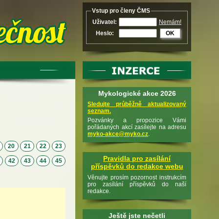
Vstup pro členy ČMS
Uživatel:
Nemám!
Heslo:
OK
Mykologické akce 2026
Sledujte průběžně aktualizovaný
seznam.
Pozvánky a propozice Vámi
pořádaných akcí zasílejte na adresu
myko-akce@myko.cz
.
9
20
21
22
23
Pravidla pro zasílání
1
42
43
44
45
příspěvků do redakce webu
Věnujte prosím pozornost instrukcím
pro zasílání příspěvků do naší
redakce.
Ještě jste nečetli