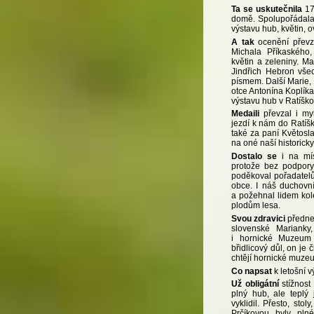
Ta se uskutečnila
17.
domě. Spolupořádala 
výstavu hub, květin, o
A tak
ocenění převz
Michala Příkaského,
květin a zeleniny. M
Jindřich Hebron vš
písmem. Další Marie,
otce Antonína Koplíka
výstavu hub v Ratíškov
Medaili
převzal i my
jezdí k nám do Ratíško
také za paní Květosl
na oné naší historicky
Dostalo se
i na mís
protože bez podpory
poděkoval pořadatel
obce. I náš duchovní
a požehnal lidem ko
plodům lesa.
Svou zdravici
přednes
slovenské Marianky,
i hornické Muzeum
břidlicový důl, on je
chtějí hornické muze
Co napsat
k letošní 
Už obligátní
stížnost 
plný hub, ale teplý
vyklidil. Přesto, st
Prčíkovou byly pln