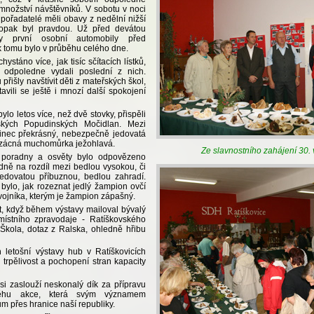
 množství návštěvníků. V sobotu v noci
 pořadatelé měli obavy z nedělní nižší
 opak byl pravdou. Už před devátou
y první osobní automobily před
k tomu bylo v průběhu celého dne.
chystáno více, jak tisíc sčítacích lístků,
odpoledne vydali poslední z nich.
přišly navštívit děti z mateřských škol,
tavili se ještě i mnozí další spokojení
ylo letos více, než dvě stovky, přispěli
rských Popudinských Močidlan. Mezi
činec překrásný, nebezpečně jedovatá
vzácná muchomůrka ježohlavá.
Ze slavnostního zahájení 30. 
poradny a osvěty bylo odpovězeno
dně na rozdíl mezi bedlou vysokou, či
 jedovatou příbuznou, bedlou zahradí.
bylo, jak rozeznat jedlý žampion ovčí
vojníka, kterým je žampion zápašný.
, když během výstavy mailoval bývalý
místního zpravodaje - Ratíškovského
 Škola, dotaz z Ralska, ohledně hřibu
m
letošní výstavy hub v Ratíškovicích
, trpělivost a pochopení stran kapacity
si zaslouží neskonalý dík za přípravu
běhu akce, která svým významem
m přes hranice naší republiky.