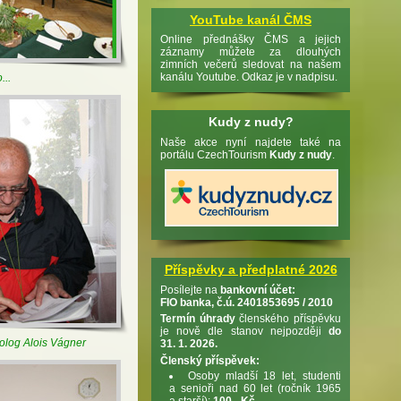
YouTube kanál ČMS
Online přednášky ČMS a jejich
záznamy můžete za dlouhých
zimních večerů sledovat na našem
kanálu Youtube. Odkaz je v nadpisu.
...
Kudy z nudy?
Naše akce nyní najdete také na
portálu CzechTourism
Kudy z nudy
.
Příspěvky a předplatné 2026
Posílejte na
bankovní účet:
FIO banka, č.ú. 2401853695 / 2010
Termín úhrady
členského příspěvku
je nově dle stanov nejpozději
do
olog Alois Vágner
31. 1. 2026.
Členský příspěvek:
Osoby mladší 18 let, studenti
a senioři nad 60 let (ročník 1965
a starší):
100,- Kč