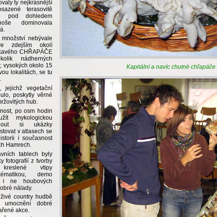
valy ty nejkrásnější
sazené terasovitě
 pod dohledem
noše dominovala
á.
o množství nebývale
ve zdejším okolí
ídkavého CHŘAPÁČE
olik nádherných
, vysokých okolo 15
Kapitální a navíc chutné chřapáče
ou lokalitách, se tu
.
 jejichž vegetační
lo, poskytly věrné
ržovitých hub.
žnost, po osm hodin
užít mykologickou
dnout si ukázky
stovat v atlasech se
istorii i současnost
ch Hamrech.
avních tablech byly
y fotografií z tvorby
kreslené vtipy
ématikou, demo
 i ne houbových
dobré nálady.
 živé country hudbě
k umocnění dobré
ařené akce.