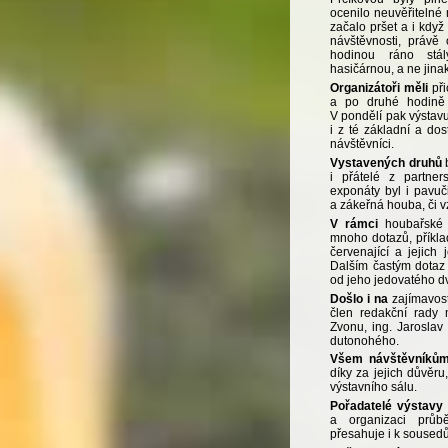
ocenilo neuvěřitelné
začalo pršet a i když
návštěvnosti, právě
hodinou ráno stál
hasičárnou, a ne jina
Organizátoři měli
při
a po druhé hodině 
V pondělí pak výstavu 
i z té základní a dos
návštěvníci.
Vystavených druhů
b
i přátelé z partne
exponáty byl i pavu
a zákeřná houba, či 
V rámci
houbařské 
mnoho dotazů, příkla
červenající a jejich
Dalším častým dotaz 
od jeho jedovatého d
Došlo i na
zajímavost
člen redakční rady 
Zvonu, ing. Jaroslav
dutonohého.
Všem návštěvníků
díky za jejich důvěru
výstavního sálu.
Pořadatelé výstavy
a organizaci prů
přesahuje i k sousedů