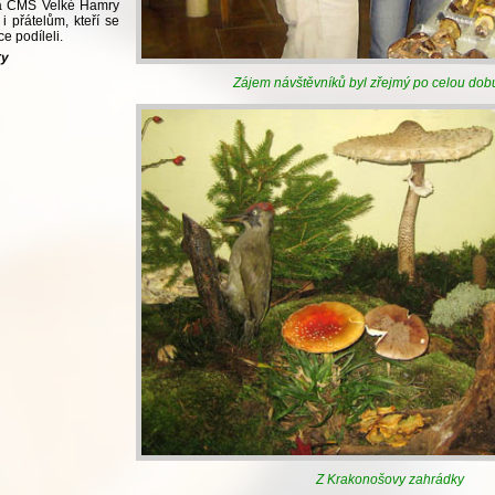
a ČMS Velké Hamry
 přátelům, kteří se
e podíleli.
ry
Zájem návštěvníků byl zřejmý po celou dob
Z Krakonošovy zahrádky