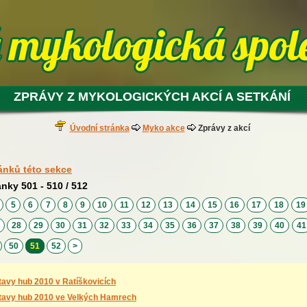
ZPRÁVY Z MYKOLOGICKÝCH AKCÍ A SETKÁNÍ
Úvodní stránka
Myko akce
Zprávy z akcí
ánků této sekce
ánky 501 - 510 / 512
4
5
6
7
8
9
10
11
12
13
14
15
16
17
18
1
7
28
29
30
31
32
33
34
35
36
37
38
39
40
4
50
51
52
>
tavy hub 2010 v Ratíškovicích
tavy hub 2010 ve Velkých Hamrech