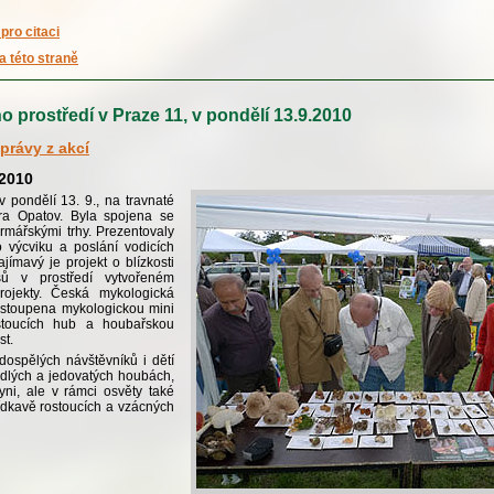
pro citaci
a této straně
 prostředí v Praze 11, v pondělí 13.9.2010
právy z akcí
.2010
v pondělí 13. 9., na travnaté
ra Opatov. Byla spojena se
armářskými trhy. Prezentovaly
 výcviku a poslání vodicích
jímavý je projekt o blízkosti
ýsů v prostředí vytvořeném
rojekty. Česká mykologická
astoupena mykologickou mini
stoucích hub a houbařskou
st.
ospělých návštěvníků i dětí
edlých a jedovatých houbách,
yni, ale v rámci osvěty také
ídkavě rostoucích a vzácných