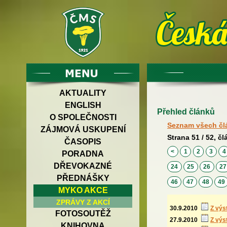
AKTUALITY
ENGLISH
Přehled článků
O SPOLEČNOSTI
Seznam všech čl
ZÁJMOVÁ USKUPENÍ
Strana 51 / 52, čl
ČASOPIS
<
1
2
3
PORADNA
DŘEVOKAZNÉ
24
25
26
2
PŘEDNÁŠKY
46
47
48
49
MYKO AKCE
ZPRÁVY Z AKCÍ
30.9.2010
Z výs
FOTOSOUTĚŽ
27.9.2010
Z výs
KNIHOVNA