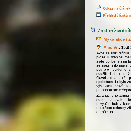
Odkaz na článek 
Přehled článků n
Ze dne životního
Myko akce / Z
Aleš Vít
, 15.9
Akce se uskutečnila 
ploše u stanice met
stále oblíbenějšími f
se např. informace o
psů pro nevidomé, za
soužití lidí a ror
člověkem a další p
společnost tu byla z
výstavkou právě ro
poradnou pro veřejno
Za značného zájmu d
se tu debatovalo o j
o využití hub v kuch
o potřebě ochrany zř
druhů hub.