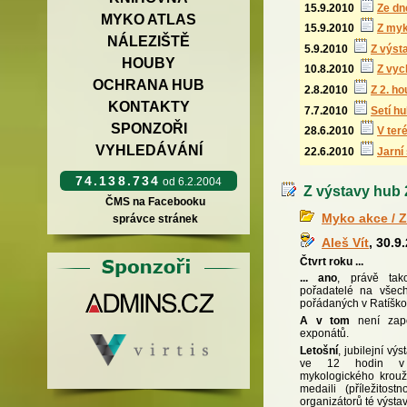
15.9.2010
Ze dn
MYKO ATLAS
15.9.2010
Z myk
NÁLEZIŠTĚ
5.9.2010
Z výst
HOUBY
10.8.2010
Z vyc
OCHRANA HUB
2.8.2010
Z 2. h
KONTAKTY
7.7.2010
Setí h
SPONZOŘI
28.6.2010
V ter
VYHLEDÁVÁNÍ
22.6.2010
Jarní
74.138.734
od 6.2.2004
Z výstavy hub 2
ČMS na Facebooku
Myko akce / Z
správce stránek
Aleš Vít
, 30.9
Čtvrt roku ...
... ano
, právě tak
pořadatelé na všech
pořádaných v Ratíško
A v tom
není započ
exponátů.
Letošní
, jubilejní vý
ve 12 hodin v ha
mykologického krou
medaili (příležitos
organizátorů té výsta