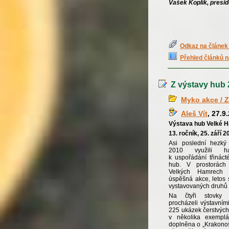
Vašek Koplík, presi
Odkaz na článek 
Přehled článků n
Z výstavy hub 
Myko akce / Z
Aleš Vít
, 27.9
Výstava hub Velké H
13. ročník, 25. září 2
Asi poslední hezký
2010 využili ha
k uspořádání třináct
hub. V prostorác
Velkých Hamrech p
úspěšná akce, letos
vystavovaných druhů
Na čtyři stovky n
procházeli výstavním
225 ukázek čerstvých
v několika exemplá
doplněna o „Krakono