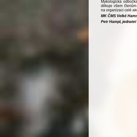
Mykologická odbočk
děkuje všem členům i
na organizaci celé akc
MK ČMS Velké Ham
Petr Hampl, jednatel