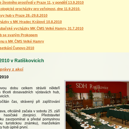
e životního prostředí v Praze 11, v pondělí 13.9.2010
ologické procházky pro veřejnost, dne 11.9.2010.
avy hub v Praze 28.-29.8.2010
házky s MK Hradec Králové 10.8.2010
oubařské vycházky MK ČMS Velké Hamry, 31.7.2010
ub se svatým Prokopem
énu s MK ČMS Velké Hamry
 setkání Čunovo 2010
010 v Ratíškovicích
právy z akcí
.2010
ovou dobu celkem strávili někteří
 třiceti dosavadních výstavách hub,
vicích.
ítán čas, strávený při zajišťování
stava, oficiálně začala v sobotu 25. září
sičské zbrojnici. Představitel
žku zavzpomínal a předal pomyslnou
tnou turistickou známku), manželkám
vy hub úplně první.