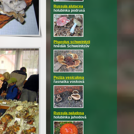
Russula alutacea
holubinka podrusá
Phaeolus schweinitzii
hnědák Schweinitzův
Peziza vesiculosa
řasnatka vosková
Russula paludosa
holubinka jahodová