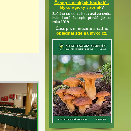
Časopis českých houbařů -
Mykologický sborník
?
Začtěte se do zajímavostí ze světa
hub, které časopis přináší již od
roku 1919.
Časopis si můžete snadno
objednat zde na myko.cz.