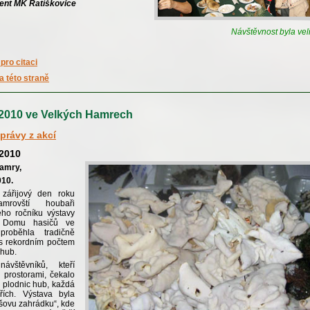
dent MK Ratíškovice
Návštěvnost byla veli
pro citaci
a této straně
2010 ve Velkých Hamrech
právy z akcí
.2010
amry,
010.
 zářijový den roku
mrovští houbaři
ého ročníku výstavy
h Domu hasičů ve
roběhla tradičně
 s rekordním počtem
 hub.
ávštěvníků, kteří
i prostorami, čekalo
 plodnic hub, každá
řích. Výstava byla
šovu zahrádku“, kde