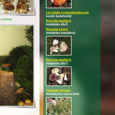
Leccinum cyaneobasileucum
kozák šedohnědý
u výstavy
Russula puellaris
holubinka dívčí
Russula vesca
holubinka mandlová
Russula puellaris
holubinka dívčí
Cladonia furcata
dutohlávka rozsochatá