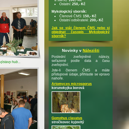
Ostatní:
250,- Kč
Mykologický sborník:
Členové ČMS:
150,- Kč
Ostatní odběratelé:
200,- Kč
Jak se stát členem ČMS nebo si
objednat časopis Mykologický
sborník?
Novinky v
Nálezišti
Poslední zveřejněné nálezy,
seřazené podle data a času
výstavy hub...
zveřejnění.
Jste-li členem ČMS a máte
přístupové údaje, přihlaste se vpravo
nahoře.
Artomyces microsporus
korunokyjka borová
Gomphus clavatus
stročkovec kyjovitý