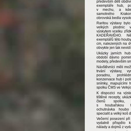
především děti obdivo
exempláře hub, po
v mechu, a kde
samotného Krako
obrovská bedla vysok
Raritou výstavy byl
velkých plodnic 
výskytem vcelku zř
KADEŘAVÉHO. Něk
exemplářů této houby
cm, nalezených na dv
obvykle jen tak nevidí
Ukázky jarních hub,
období dávno pominu
modely, především sm
Návštěvníci měli mo
trvání výstavy, vy
poradnu, prohlé
konzervace hub i poli
snímky, mapujícími h
spolku ČMS ve Velký
K dispozici na výst
tištěné recepty, ukázk
členů spolku, 
s houbařskou t
ochutnávka houbo
specialit a velký koš 
Večerní posezení při
vydatně přispělo 
nálady a dojmů z vyd