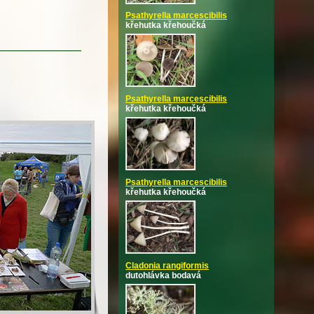
Psathyrella marcescibilis
křehutka křehoučká
Psathyrella marcescibilis
křehutka křehoučká
Psathyrella marcescibilis
křehutka křehoučká
Cladonia rangiformis
dutohlávka bodavá