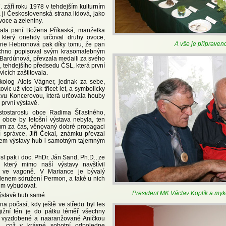
 září roku 1978 v tehdejším kulturním
ji Československá strana lidová, jako
voce a zeleniny.
ala paní Božena Příkaská, manželka
 který onehdy určoval druhy ovoce,
A vše je připraveno
arie Hebronová pak díky tomu, že pan
echno popisoval svým krasomalebným
 Bardúnová, převzala medaili za svého
, tehdejšího předsedu ČSL, která první
icích zaštitovala.
kolog Alois Vágner, jednak za sebe,
vic už více jak třicet let, a symbolicky
avu Koncerovou, která určovala houby
 první výstavě.
tostarostu obce Radima Šťastného,
 obce by letošní výstava nebyla, ten
ům za čas, věnovaný dobré propagaci
 správce, Jiří Čekal, známku převzal
lem výstavy hub i samotným tajemným
l pak i doc. PhDr. Ján Sand, Ph.D., ze
 který mimo naší výstavy navštívil
 ve vagoně. V Mariance je bývalý
 členem sdružení Permon, a také u nich
um vybudovat.
President MK Václav Koplík a myk
výstavě hub samé.
na počasí, kdy ještě ve středu byl les
 jižní fén je do pátku téměř všechny
oly, vyzdobené a naaranžované Aničkou
é, což v krásné sobotní odpoledne