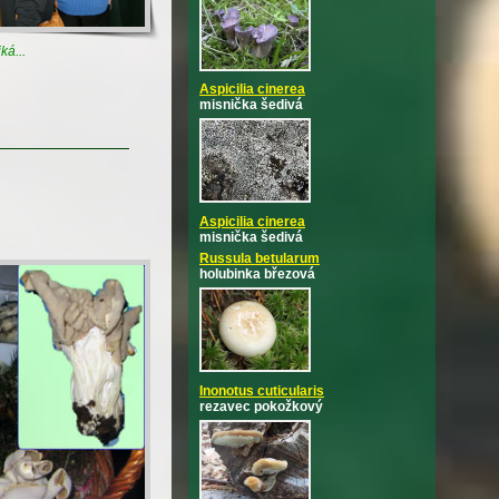
ká...
Aspicilia cinerea
misnička šedivá
Aspicilia cinerea
misnička šedivá
Russula betularum
holubinka březová
Inonotus cuticularis
rezavec pokožkový