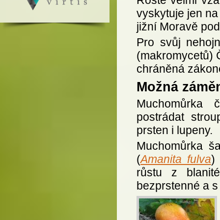
vyskytuje jen na
jižní Moravě pod
Pro svůj nehoj
(makromycetů) Č
chráněná zákon
Možná zámě
Muchomůrka č
postrádat stro
prsten i lupeny.
Muchomůrka ša
(
Amanita fulva
)
růstu z blani
bezprstenné a s