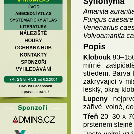
Synonyma
ÚVOD
Amanita auranti
ABECEDNÍ ATLAS
Fungus caesare
SYSTEMATICKÝ ATLAS
Venenarius cae
LITERATURA
NÁLEZIŠTĚ
Volvoamanita c
HOUBY
Popis
OCHRANA HUB
KONTAKTY
Klobouk
80–150 
SPONZOŘI
mírně zašpičat
VYHLEDÁVÁNÍ
středem. Barva 
74.298.451
zakrývající v ml
od 6.2.2004
ČMS na Facebooku
lesklý, okraj kl
správce stránek
Lupeny
nejprve
zářivé, volné, do
Třeň
20–30 x 70
prstenem stejné
Roste velmi vzá