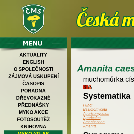
AKTUALITY
ENGLISH
Amanita cae
O SPOLEČNOSTI
ZÁJMOVÁ USKUPENÍ
muchomůrka cís
ČASOPIS
PORADNA
Systematika
DŘEVOKAZNÉ
PŘEDNÁŠKY
Fungi
Basidiomycota
MYKO AKCE
Agaricomycetes
Agaricales
FOTOSOUTĚŽ
Amanitaceae
KNIHOVNA
Amanita
MYKO ATLAS