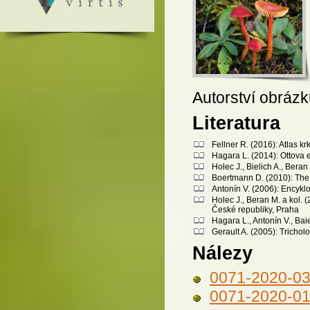
Autorství obráz
Literatura
Fellner R. (2016): Atlas 
Hagara L. (2014): Ottova 
Holec J., Bielich A., Bera
Boertmann D. (2010): Th
Antonín V. (2006): Encykl
Holec J., Beran M. a kol.
České republiky, Praha
Hagara L., Antonín V., Bai
Gerault A. (2005): Trichol
Nálezy
0071-2020-0
0071-2020-0