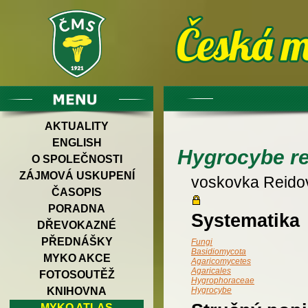
AKTUALITY
ENGLISH
Hygrocybe re
O SPOLEČNOSTI
ZÁJMOVÁ USKUPENÍ
voskovka Reido
ČASOPIS
PORADNA
Systematika
DŘEVOKAZNÉ
PŘEDNÁŠKY
Fungi
Basidiomycota
MYKO AKCE
Agaricomycetes
Agaricales
FOTOSOUTĚŽ
Hygrophoraceae
KNIHOVNA
Hygrocybe
MYKO ATLAS