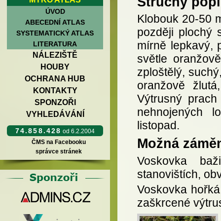
Stručný popi
ÚVOD
Klobouk 20‑50 m
ABECEDNÍ ATLAS
později plochý 
SYSTEMATICKÝ ATLAS
mírně lepkavý, 
LITERATURA
NÁLEZIŠTĚ
světle oranžov
HOUBY
zploštělý, suchý
OCHRANA HUB
oranžově žlutá
KONTAKTY
Výtrusný prach 
SPONZOŘI
nehnojených l
VYHLEDÁVÁNÍ
listopad.
74.858.428
od 6.2.2004
Možná zámě
ČMS na Facebooku
správce stránek
Voskovka baž
stanovištích, ob
Voskovka hořká
zaškrcené výtru