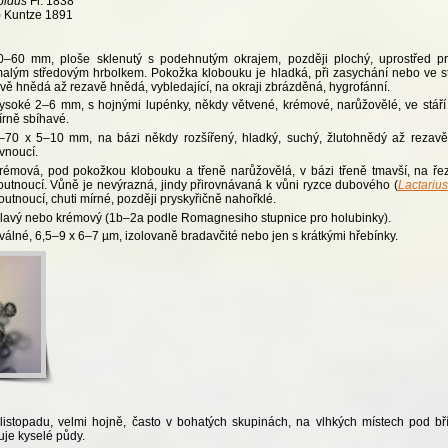
abidus
Fr. 1838
) Kuntze 1891
0–60 mm, ploše sklenutý s podehnutým okrajem, později plochý, uprostřed p
 malým středovým hrbolkem. Pokožka klobouku je hladká, při zasychání nebo ve st
ě hnědá až rezavě hnědá, vybledající, na okraji zbrázděná, hygrofánní.
ysoké 2–6 mm, s hojnými lupénky, někdy větvené, krémové, narůžovělé, ve stáří r
írně sbíhavé.
0–70 x 5–10 mm, na bázi někdy rozšířený, hladký, suchý, žlutohnědý až reza
avnoucí.
rémová, pod pokožkou klobouku a třeně narůžovělá, v bázi třeně tmavší, na ře
outnoucí. Vůně je nevýrazná, jindy přirovnávaná k vůni ryzce dubového (
Lactarius
outnoucí, chuti mírné, později pryskyřičně nahořklé.
lavý nebo krémový (1b–2a podle Romagnesiho stupnice pro holubinky).
válné, 6,5–9 x 6–7 µm, izolovaně bradavčité nebo jen s krátkými hřebínky.
istopadu, velmi hojně, často v bohatých skupinách, na vlhkých místech pod bř
je kyselé půdy.