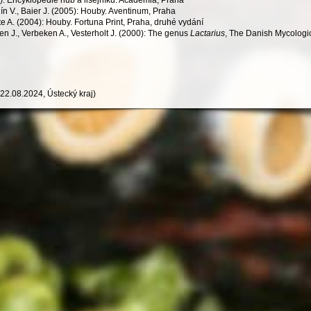
ín V., Baier J. (2005): Houby. Aventinum, Praha
e A. (2004): Houby. Fortuna Print, Praha, druhé vydání
 J., Verbeken A., Vesterholt J. (2000): The genus
Lactarius
, The Danish Mycologic
22.08.2024, Ústecký kraj)