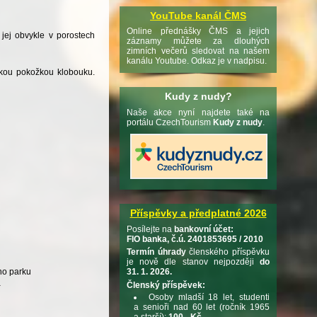
YouTube kanál ČMS
Online přednášky ČMS a jejich
 jej obvykle v porostech
záznamy můžete za dlouhých
zimních večerů sledovat na našem
kanálu Youtube. Odkaz je v nadpisu.
ladkou pokožkou klobouku.
Kudy z nudy?
Naše akce nyní najdete také na
portálu CzechTourism
Kudy z nudy
.
Příspěvky a předplatné 2026
Posílejte na
bankovní účet:
FIO banka, č.ú. 2401853695 / 2010
Termín úhrady
členského příspěvku
je nově dle stanov nejpozději
do
ho parku
31. 1. 2026.
a
Členský příspěvek:
Osoby mladší 18 let, studenti
a senioři nad 60 let (ročník 1965
a starší):
100,- Kč