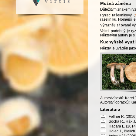
Možná záměna
Důležitým znakem ryz
Ryzec rašeliníkový (
rašeliníku. Hojnější j
Výrazněji síťované vý
Velmi podobný je ryz
Některými autory je 
Kuchyňské využi
Někdy je uváděn jako 
Autorství textů: Karel 
Autorství obrázků: Kar
Literatura
Fellner R. (2016
Socha R., Hák J.,
Hagara L. (2014)
Holec J., Bielic
Antonín V. (2006