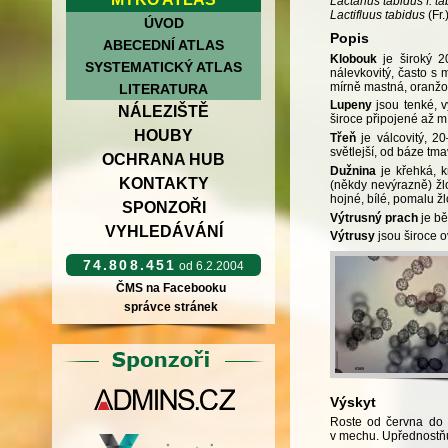
Lactarius tabidus f. t
Lactifluus tabidus
(Fr.
ÚVOD
Popis
ABECEDNÍ ATLAS
Klobouk
je široký 2
SYSTEMATICKÝ ATLAS
nálevkovitý, často s
mírně mastná, oranžov
LITERATURA
Lupeny
jsou tenké, v
NÁLEZIŠTĚ
široce připojené až m
HOUBY
Třeň
je válcovitý, 2
světlejší, od báze tm
OCHRANA HUB
Dužnina
je křehká, k
KONTAKTY
(někdy nevýrazně) žl
hojné, bílé, pomalu žl
SPONZOŘI
Výtrusný prach
je bě
VYHLEDÁVÁNÍ
Výtrusy
jsou široce o
74.808.451
od 6.2.2004
ČMS na Facebooku
správce stránek
Výskyt
Roste od června do l
v mechu. Upřednostňu