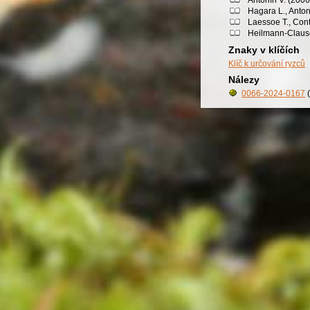
Hagara L., Anton
Laessoe T., Cont
Heilmann-Clausen
Znaky v klíčích
Klíč k určování ryzců
Nálezy
0066-2024-0167
(