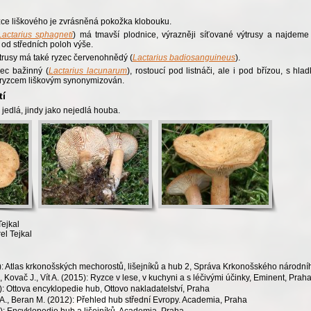
ce liškového je zvrásněná pokožka klobouku.
Lactarius sphagneti
) má tmavší plodnice, výrazněji síťované výtrusy a najdeme
e od středních poloh výše.
trusy má také ryzec červenohnědý (
Lactarius badiosanguineus
).
ec bažinný (
Lactarius lacunarum
), rostoucí pod listnáči, ale i pod břízou, s h
s ryzcem liškovým synonymizován.
tí
jedlá, jindy jako nejedlá houba.
Tejkal
el Tejkal
): Atlas krkonošských mechorostů, lišejníků a hub 2, Správa Krkonošského národní
 Kovač J., Vít A. (2015): Ryzce v lese, v kuchyni a s léčivými účinky, Eminent, Prah
: Ottova encyklopedie hub, Ottovo nakladatelství, Praha
h A., Beran M. (2012): Přehled hub střední Evropy. Academia, Praha
): Encyklopedie hub a lišejníků. Academia, Praha