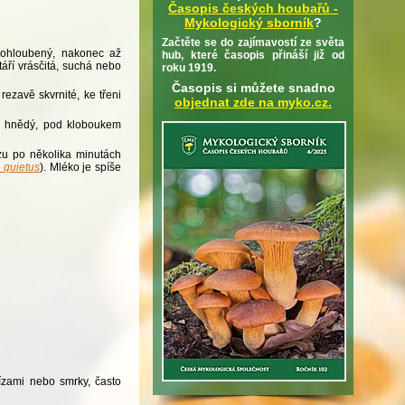
Časopis českých houbařů -
Mykologický sborník
?
Začtěte se do zajímavostí ze světa
rohloubený, nakonec až
hub, které časopis přináší již od
áří vrásčitá, suchá nebo
roku 1919.
Časopis si můžete snadno
ezavě skvrnité, ke třeni
objednat zde na myko.cz.
vě hnědý, pod kloboukem
zu po několika minutách
 quietus
). Mléko je spíše
ízami nebo smrky, často