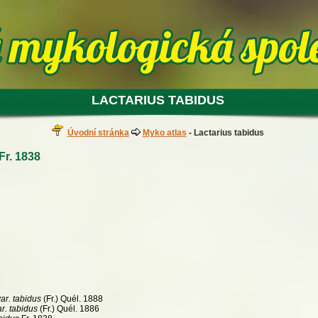
LACTARIUS TABIDUS
Úvodní stránka
Myko atlas
- Lactarius tabidus
Fr. 1838
ar. tabidus
(Fr.) Quél. 1888
r. tabidus
(Fr.) Quél. 1886