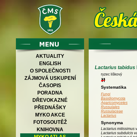
AKTUALITY
ENGLISH
Lactarius tabidus
O SPOLEČNOSTI
ryzec liškový
ZÁJMOVÁ USKUPENÍ
ČASOPIS
Systematika
PORADNA
Fungi
Basidiomycota
DŘEVOKAZNÉ
Agaricomycetes
PŘEDNÁŠKY
Russulales
Russulaceae
MYKO AKCE
Lactarius
FOTOSOUTĚŽ
Synonyma
Lactarius mitissimus v
KNIHOVNA
Lactarius subdulcis va
MYKO ATLAS