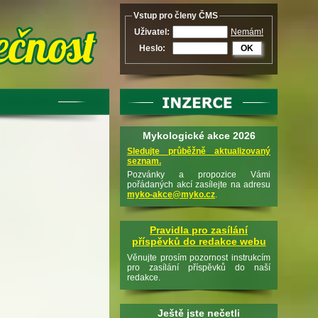
Vstup pro členy ČMS
Uživatel:
Nemám!
Heslo:
OK
Mykologické akce 2026
Sledujte průběžně aktualizovaný
seznam.
Pozvánky a propozice Vámi
pořádaných akcí zasílejte na adresu
myko-akce@myko.cz
.
Pravidla pro zasílání
příspěvků do redakce webu
Věnujte prosím pozornost instrukcím
pro zasílání příspěvků do naší
redakce.
Ještě jste nečetli