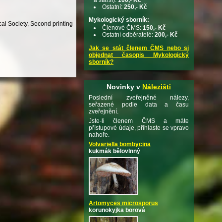
Ostatní:
250,- Kč
Mykologický sborník:
al Society, Second printing
Členové ČMS:
150,- Kč
Ostatní odběratelé:
200,- Kč
Jak se stát členem ČMS nebo si
objednat časopis Mykologický
sborník?
Novinky v
Nálezišti
Poslední zveřejněné nálezy,
seřazené podle data a času
zveřejnění.
Jste-li členem ČMS a máte
přístupové údaje, přihlaste se vpravo
nahoře.
Volvariella bombycina
kukmák bělovlnný
Artomyces microsporus
korunokyjka borová