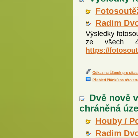
Fotosoutě
Radim Dv
Výsledky fotosou
ze všech 4 
https://fotosou
Odkaz na článek pro citac
Přehled článků na této st
Dvě nově v
chráněná úz
Houby / P
Radim Dv