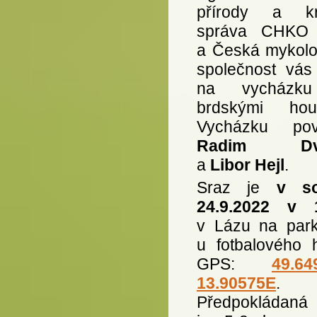
přírody a kra
správa CHKO 
a Česká mykolo
společnost vás
na vycházk
brdskými hou
Vycházku pov
Radim Dvo
a
Libor Hejl
.
Sraz je
v so
24.9.2022 v 
v Lázu na parko
u fotbalového h
GPS:
49.64
13.90575E
.
Předpokládaná 