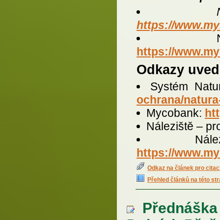
https://www.my
https://www.my
Odkazy uved
Systém Natu
ochrana/natura
Mycobank:
ht
Náleziště – pr
Ná
https://www.my
Odkaz na článek pro citac
Přehled článků na této st
Přednáška o