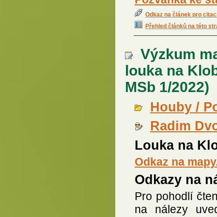
Odkaz na článek pro citac
Přehled článků na této st
Výzkum mak
louka na Klo
MSb 1/2022)
Houby / P
Radim Dv
Louka na Kl
Odkaz na mapy
Odkazy na ná
Pro pohodlí čt
na nálezy uve