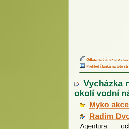
Odkaz na článek pro citac
Přehled článků na této st
Vycházka n
okolí vodní n
Myko akce
Radim Dv
Agentura och