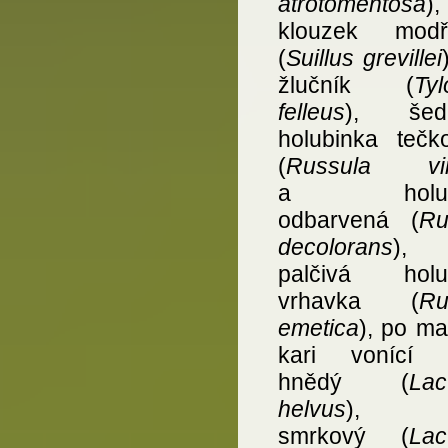
atrotomentosa
),
klouzek modř
(
Suillus grevillei
žlučník (
Tyl
felleus
), šedn
holubinka tečk
(
Russula vi
a holubi
odbarvená (
Ru
decolorans
), 
palčivá holu
vrhavka (
Ru
emetica
), po ma
kari vonící 
hnědý (
Lac
helvus
), ry
smrkový (
Lac