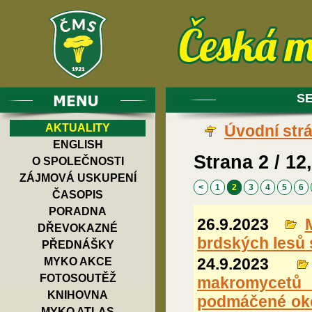
S
AKTUALITY
Úvodní str
ENGLISH
Strana 2 / 12,
O SPOLEČNOSTI
ZÁJMOVÁ USKUPENÍ
<
1
2
3
4
5
6
ČASOPIS
PORADNA
26.9.2023
DŘEVOKAZNÉ
brdských lesů
PŘEDNÁŠKY
24.9.2023
MYKO AKCE
FOTOSOUTĚŽ
makromycetů
KNIHOVNA
podmáčené okol
MYKO ATLAS