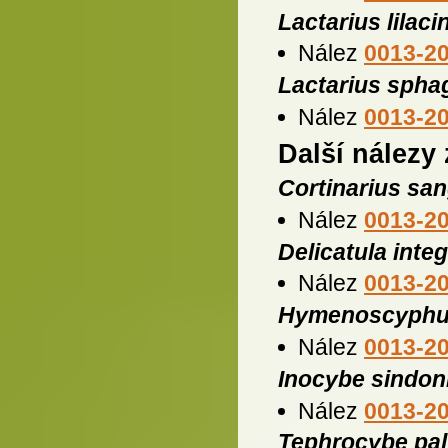
Lactarius lilaci
Nález
0013-2
Lactarius spha
Nález
0013-2
Další nálezy
Cortinarius sa
Nález
0013-2
Delicatula integ
Nález
0013-2
Hymenoscyphu
Nález
0013-2
Inocybe sindon
Nález
0013-2
Tephrocybe pal