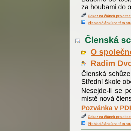
za houbami do o
Odkaz na článek pro citac
Přehled článků na této st
Členská sc
O společno
Radim Dv
Členská schůze
Střední škole ob
Nesejde-li se p
místě nová člen
Pozvánka v PDF
Odkaz na článek pro citac
Přehled článků na této st