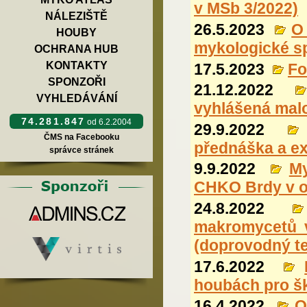
v MSb 3/2022)
NÁLEZIŠTĚ
26.5.2023
O
HOUBY
mykologické s
OCHRANA HUB
KONTAKTY
17.5.2023
Fo
SPONZOŘI
21.12.2022
VYHLEDÁVÁNÍ
vyhlášená mal
74.281.847
od 6.2.2004
29.9.2022
ČMS na Facebooku
přednáška a ex
správce stránek
9.9.2022
M
CHKO Brdy v ok
24.8.2022
makromycetů v
(doprovodný te
17.6.2022
houbách pro šk
16.4.2022
O