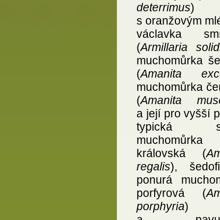
deterrimus
)
s oranžovým ml
václavka smr
(
Armillaria soli
muchomůrka še
(
Amanita exc
muchomůrka če
(
Amanita musc
a její pro vyšší 
typická se
muchomůrka
královská (
Am
regalis
), šedofi
ponurá mucho
porfyrová (
Am
porphyria
)
a pavuči