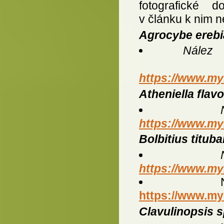
fotografické 
v článku k nim n
Agrocybe erebi
Nále
https://www.my
Atheniella flav
https://www.my
Bolbitius titub
https://www.my
https://www.my
Clavulinopsis s