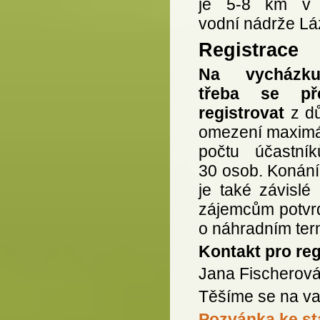
je 5-8 km v 
vodní nádrže Lá
Registrace
Na vycházk
třeba se př
registrovat
z d
omezení maximá
počtu účastní
30 osob. Konání
je také závislé
zájemcům potvr
o náhradním ter
Kontakt pro reg
Jana Fischerov
Těšíme se na va
Pozvánka ke st