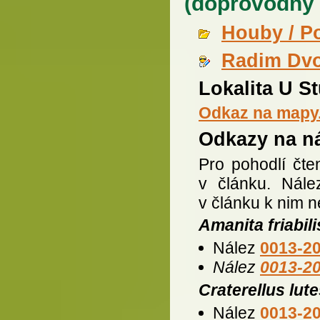
(doprovodný 
Houby / P
Radim Dv
Lokalita U S
Odkaz na mapy
Odkazy na ná
Pro pohodlí čt
v článku. Nále
v článku k nim n
Amanita friabili
Nález
0013-2
Nález
0013-2
Craterellus lut
Nález
0013-2