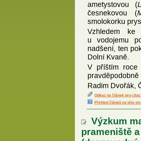
ametystovou (
česnekovou (
M
smolokorku prys
Vzhledem ke 
u vodojemu po
nadšení, ten po
Dolní Kvaně.
V příštím roce
pravděpodobně d
Radim Dvořák,
Odkaz na článek pro citac
Přehled článků na této st
Výzkum mak
prameniště a