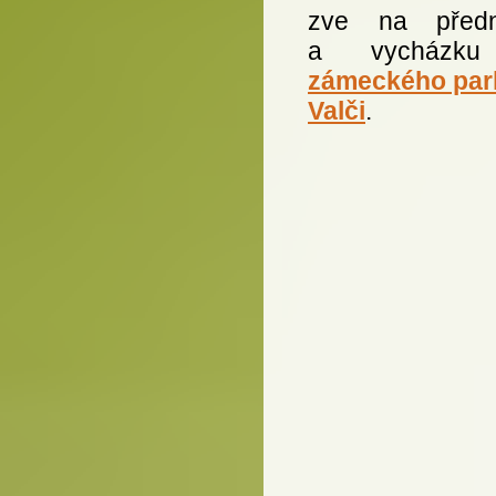
zve na předn
a vycházk
zámeckého par
Valči
.