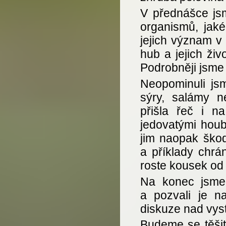
V přednášce jsm
organismů, jaké
jejich význam v
hub a jejich živ
Podrobněji jsme 
Neopominuli jsm
sýry, salámy n
přišla řeč i n
jedovatými houb
jim naopak škod
a příklady chrá
roste kousek od 
Na konec jsme
a pozvali je n
diskuze nad vys
Budeme se těšit