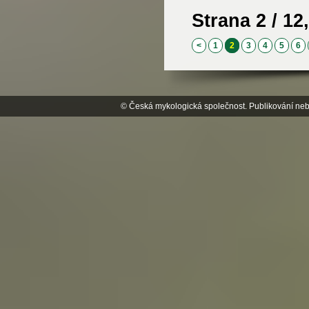
Strana 2 / 12,
<
1
2
3
4
5
6
© Česká mykologická společnost. Publikování neb