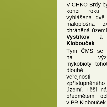
V CHKO Brdy by
konci roku 
vyhlášena dvě
maloplošná zv
chráněná územ
Vystrkov
Klobouček
.
Tým ČMS se p
na výzk
mykobioty toho
dlouhé d
veřejnosti
zpřístupněného
území. Těší ná
předmětem oc
v PR Klobouček 