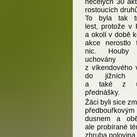
necelých 30 akt
rostoucích druh
To byla tak t
lest, protože v
a okolí v době 
akce nerostlo 
nic. Houby 
uchovány
z víkendového v
do jižních 
a také z út
přednášky.
Žáci byli sice z
předbouřkovým
dusnem a obě
ale probírané té
zhruba polovina 