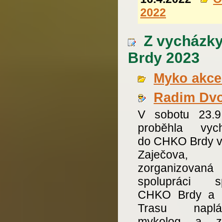
2022
Z vycházky
Brdy 2023
Myko akce 
Radim Dv
V sobotu 23.9
proběhla vyc
do CHKO Brdy v 
Zaječova,
zorganizovan
spolupráci s
CHKO Brdy a 
Trasu naplán
mykolog a zn