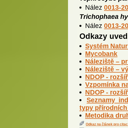
Nález
0013-2
Trichophaea hy
Nález
0013-2
Odkazy uved
Systém Natur
Mycobank
Náleziště – p
Náleziště – v
NDOP - rozší
Vzpomínka na
NDOP - rozšíř
Seznamy indi
typy přírodníc
Metodika dru
Odkaz na článek pro citac