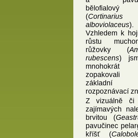
bělofialový
(
Cortinarius
alboviolaceus
).
Vzhledem k ho
růstu muchom
růžovky (
Am
rubescens
) js
mnohokrát
zopakovali 
základní
rozpoznávací zn
Z vizuálně či 
zajímavých nal
brvitou (
Geastr
pavučinec pelar
kříšť (
Calobol