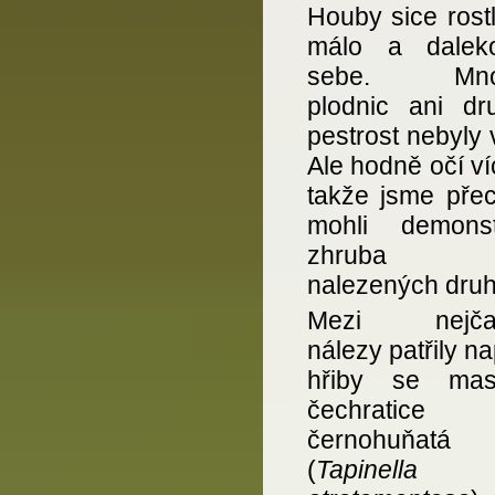
Houby sice rostl
málo a dalek
sebe. Množ
plodnic ani dr
pestrost nebyly 
Ale hodně očí víc
takže jsme přec
mohli demonst
zhruba
nalezených druh
Mezi nejčast
nálezy patřily na
hřiby se mask
čechratice
černohuňatá
(
Tapinella