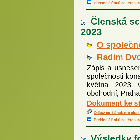
Přehled článků na této st
Členská sc
2023
O společno
Radim Dv
Zápis a usnese
společnosti kon
května 2023 v
obchodní, Praha 
Dokument ke st
Odkaz na článek pro citac
Přehled článků na této st
Výsledky f