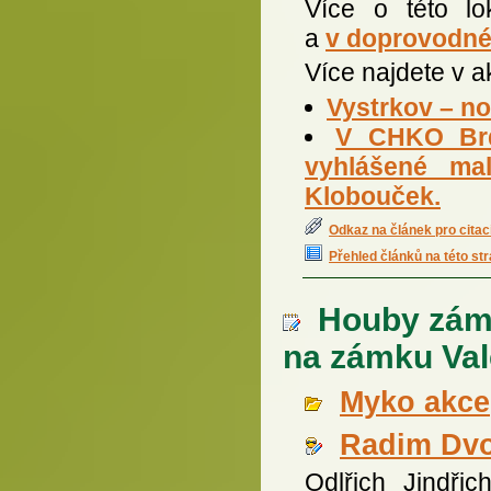
Více o této lo
a
v doprovodné
Více najdete v 
Vystrkov – n
V CHKO Brd
vyhlášené mal
Klobouček.
Odkaz na článek pro citac
Přehled článků na této st
Houby záme
na zámku Val
Myko akce
Radim Dv
Odlřich Jindřic