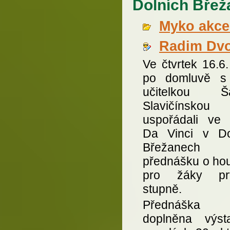
Dolních Bře
Myko akce 
Radim Dv
Ve čtvrtek 16.6
po domluvě s
učitelkou Šá
Slavičínskou
uspořádali ve 
Da Vinci v Do
Břežanech
přednášku o ho
pro žáky prv
stupně.
Přednáška 
doplněna výst