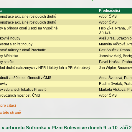
a
Přednášející
nstrace aktuálně rostoucích druhů
výbor ČMS
nstrace aktuálně rostoucích druhů
výbor ČMS
y a příroda okolí Úsobí na Vysočině
Filip Zíka, Praha, Jiří
Jihlava
čkovité houby
Aleš Jirsa, Strakonic
hledat a sbírat houby
Markéta Vlčková, Pr
mavé nálezy z okolí Prachatic
Petr Souček, Praha
y Mělnicka
Jaroslav Malý, Bech
y smrčin
Pavel Hruška, Praha
led druhů nalezených v NPR Libický luh a PR Veltrubský
Jan Wipler, Broumov
dnutí za 50 letou činností v ČMS
Anna Švecová, Prah
ovky
Radim Dvořák, Prah
y vybraných lokalit v Praze 5
Markéta Vlčková, Pr
provozních možností ČMS
výbor ČMS
pro citaci
a této straně
v arboretu Sofronka v Plzni Bolevci ve dnech 9. a 10. září 