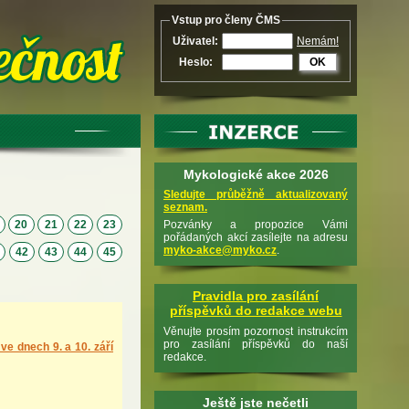
Vstup pro členy ČMS
Uživatel:
Nemám!
Heslo:
OK
Mykologické akce 2026
Sledujte průběžně aktualizovaný
seznam.
9
20
21
22
23
Pozvánky a propozice Vámi
pořádaných akcí zasílejte na adresu
myko-akce@myko.cz
.
1
42
43
44
45
Pravidla pro zasílání
příspěvků do redakce webu
Věnujte prosím pozornost instrukcím
pro zasílání příspěvků do naší
ve dnech 9. a 10. září
redakce.
Ještě jste nečetli