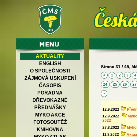
AKTUALITY
ENGLISH
Strana 31 / 45, čl
O SPOLEČNOSTI
<
1
2
3
ZÁJMOVÁ USKUPENÍ
24
25
26
2
ČASOPIS
PORADNA
>
DŘEVOKAZNÉ
PŘEDNÁŠKY
12.9.2022
Před
MYKO AKCE
12.9.2022
Myko 
2022
FOTOSOUTĚŽ
27.8.2022
Myko
KNIHOVNA
11.8.2022
Aktual
MYKO ATLAS