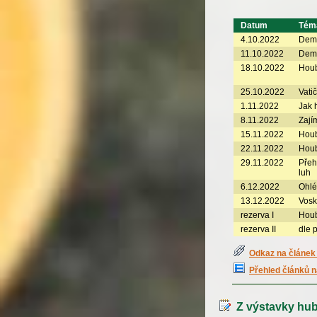
Datum
Tém
4.10.2022
Demo
11.10.2022
Demo
18.10.2022
Houb
25.10.2022
Vati
1.11.2022
Jak 
8.11.2022
Zají
15.11.2022
Houb
22.11.2022
Houb
29.11.2022
Přeh
luh
6.12.2022
Ohlé
13.12.2022
Vosk
rezerva I
Houb
rezerva II
dle 
Odkaz na článek 
Přehled článků n
Z výstavky hub 