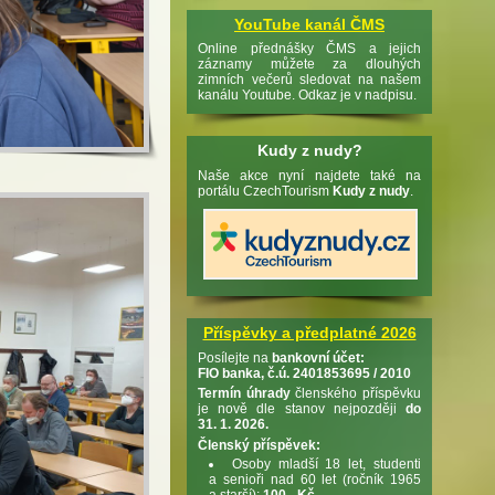
YouTube kanál ČMS
Online přednášky ČMS a jejich
záznamy můžete za dlouhých
zimních večerů sledovat na našem
kanálu Youtube. Odkaz je v nadpisu.
Kudy z nudy?
Naše akce nyní najdete také na
portálu CzechTourism
Kudy z nudy
.
Příspěvky a předplatné 2026
Posílejte na
bankovní účet:
FIO banka, č.ú. 2401853695 / 2010
Termín úhrady
členského příspěvku
je nově dle stanov nejpozději
do
31. 1. 2026.
Členský příspěvek:
Osoby mladší 18 let, studenti
a senioři nad 60 let (ročník 1965
a starší):
100,- Kč