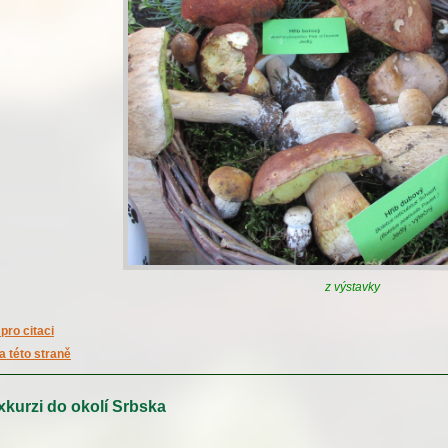
z výstavky
pro citaci
a této straně
kurzi do okolí Srbska