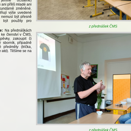
jemně očištěné)
 ani příliš mladé ani
ekundárně změněné.
plňují výše uvedené
ti, nemusí být přesně
 být použity pro
z přednášek ČMS
e:
Na přednáškách
t ke členství v ČMS,
spěvky, zakoupit či
ý sborník, případně
 předměty (trička,
y atd). Těšíme se na
z přednášek ČMS