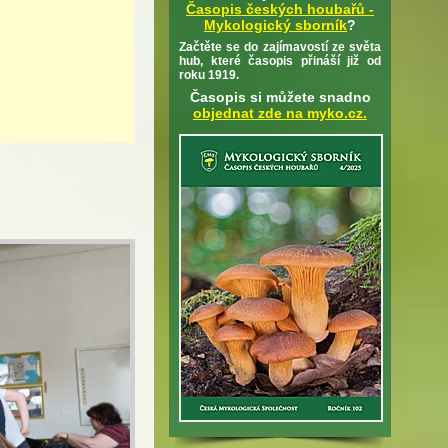
Časopis českých houbařů -
Mykologický sborník
?
Začtěte se do zajímavostí ze světa
hub, které časopis přináší již od
roku 1919.
Časopis si můžete snadno
objednat zde na myko.cz.