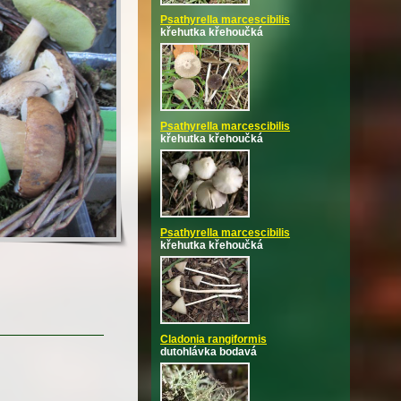
Psathyrella marcescibilis
křehutka křehoučká
Psathyrella marcescibilis
křehutka křehoučká
Psathyrella marcescibilis
křehutka křehoučká
Cladonia rangiformis
dutohlávka bodavá