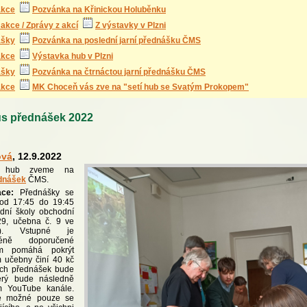
akce
Pozvánka na Křinickou Holuběnku
akce / Zprávy z akcí
Z výstavky v Plzni
ášky
Pozvánka na poslední jarní přednášku ČMS
akce
Výstavka hub v Plzni
ášky
Pozvánka na čtrnáctou jarní přednášku ČMS
akce
MK Choceň vás zve na "setí hub se Svatým Prokopem"
s přednášek 2022
ová
, 12.9.2022
ce hub zveme na
ednášek
ČMS.
ace:
Přednášky se
 od 17:45 do 19:45
dní školy obchodní
29, učebna č. 9 ve
í). Vstupné je
méně doporučené
ám pomáhá pokrýt
 učebny činí 40 kč
rých přednášek bude
erý bude následně
m YouTube kanále.
je možné pouze se