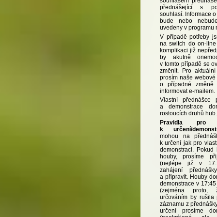
souhlasem přednášej
přednášející s p
souhlasí. Informace 
bude nebo nebude
uvedeny v programu n
V případě potřeby js
na switch do on-line
komplikaci již nepře
by akutně onemocn
v tomto případě se 
změnit. Pro aktuální
prosím naše webové 
o případné změně
informovat e-mailem.
Vlastní přednášce 
a demonstrace don
rostoucích druhů hub.
Pravidla pro 
k určení/demonstr
mohou na přednáš
k určení jak pro vlast
demonstraci. Pokud 
houby, prosíme při
(nejlépe již v 17
zahájení přednášky
a připravit. Houby d
demonstrace v 17:45
(zejména proto,
určováním by rušila
záznamu z přednášky)
určení prosíme do