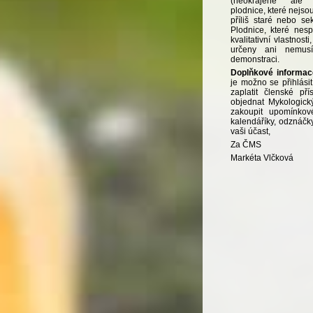
(neokrájené ale 
plodnice, které nejsou
příliš staré nebo s
Plodnice, které nes
kvalitativní vlastnos
určeny ani nemusí
demonstraci.
Doplňkové informac
je možno se přihlási
zaplatit členské pří
objednat Mykologick
zakoupit upomínkové
kalendáříky, odznáčk
vaši účast,
Za ČMS
Markéta Vlčková