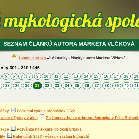
SEZNAM ČLÁNKŮ AUTORA MARKÉTA VLČKOVÁ
Úvodní stránka
Aktuality - články autora Markéta Vlčková
ánky 301 - 310 / 446
4
5
6
7
8
9
10
11
12
13
14
15
16
17
18
1
7
28
29
30
31
32
33
34
35
36
37
38
39
40
4
nášky
Podzimní cyklus přednášek 2022
akce / Zprávy z akcí
Z výstavky hub v arboretu Sofronka v Plzni Bolevci 
 akce
Pozvánka na exkurzi do okolí Srbska
ity
Kalendářík 2023 - výzva k zaslání fotografií