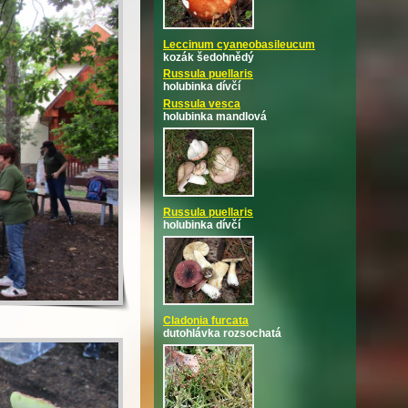
Leccinum cyaneobasileucum
kozák šedohnědý
Russula puellaris
holubinka dívčí
Russula vesca
holubinka mandlová
Russula puellaris
holubinka dívčí
Cladonia furcata
dutohlávka rozsochatá