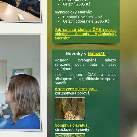
Ostatní:
250,- Kč
Mykologický sborník:
Členové ČMS:
150,- Kč
Ostatní odběratelé:
200,- Kč
Jak se stát členem ČMS nebo si
objednat časopis Mykologický
sborník?
Novinky v
Nálezišti
Poslední zveřejněné nálezy,
seřazené podle data a času
zveřejnění.
Jste-li členem ČMS a máte
přístupové údaje, přihlaste se vpravo
nahoře.
Artomyces microsporus
korunokyjka borová
Gomphus clavatus
stročkovec kyjovitý