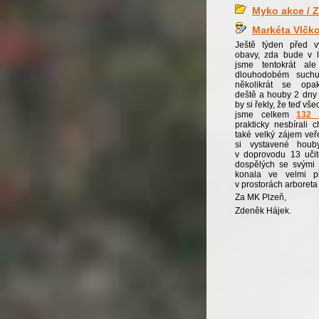
Myko akce / Z
Markéta Vlčk
Ještě týden před v
obavy, zda bude v l
jsme tentokrát ale
dlouhodobém suchu
několikrát se opak
deště a houby 2 dny 
by si řekly, že teď vš
jsme celkem
132 
prakticky nesbírali 
také velký zájem veř
si vystavené houb
v doprovodu 13 učit
dospělých se svými 
konala ve velmi př
v prostorách arboret
Za MK Plzeň,
Zdeněk Hájek.