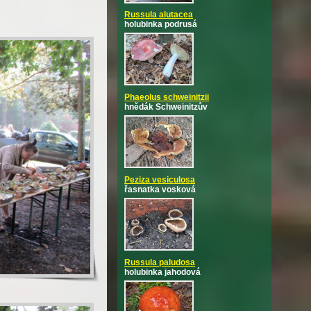
Russula alutacea
holubinka podrusá
Phaeolus schweinitzii
hnědák Schweinitzův
Peziza vesiculosa
řasnatka vosková
Russula paludosa
holubinka jahodová