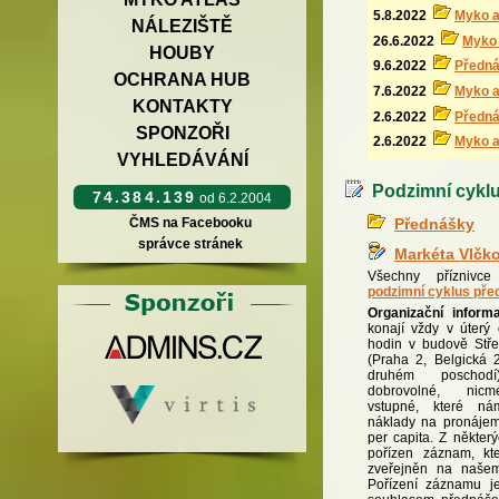
5.8.2022
Myko 
NÁLEZIŠTĚ
26.6.2022
Myko 
HOUBY
9.6.2022
Předn
OCHRANA HUB
7.6.2022
Myko 
KONTAKTY
2.6.2022
Předn
SPONZOŘI
2.6.2022
Myko 
VYHLEDÁVÁNÍ
Podzimní cyklu
74.384.139
od 6.2.2004
Přednášky
ČMS na Facebooku
správce stránek
Markéta Vlčk
Všechny přízniv
podzimní cyklus př
Organizační inform
konají vždy v úterý
hodin v budově Stře
(Praha 2, Belgická 
druhém poschod
dobrovolné, nic
vstupné, které n
náklady na pronájem
per capita. Z někte
pořízen záznam, kt
zveřejněn na naše
Pořízení záznamu 