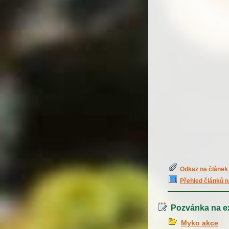
Odkaz na článek 
Přehled článků n
Pozvánka na ex
Myko akce