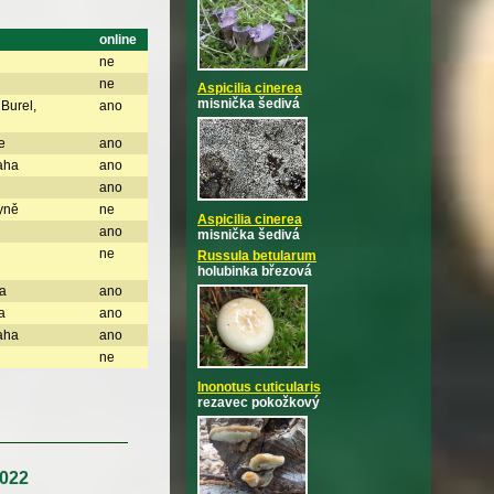
online
ne
ne
Aspicilia cinerea
misnička šedivá
 Burel,
ano
e
ano
aha
ano
ano
yně
ne
Aspicilia cinerea
ano
misnička šedivá
ne
Russula betularum
holubinka březová
a
ano
a
ano
aha
ano
ne
Inonotus cuticularis
rezavec pokožkový
2022