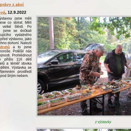
právy z akcí
ová
, 12.9.2022
ýstavou jsme měli
ese co sbírat. Měli
 velké štěstí. Po
 jsme se dočkali
ujícího vydatného
před výstavou, jako
echno dohoní. Nalezli
druhů
a to jsme
choroše. Potěšil nás
ejnosti. Prohlédnout
y přišlo 116 dětí
elů a téměř stovka
dětmi. Výstavka se
íjemném prostředí
a pod širým nebem.
z výstavky