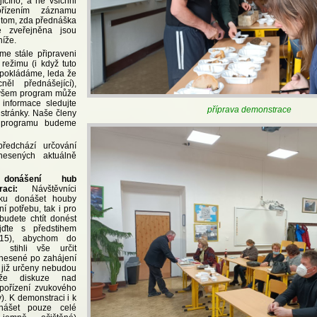
ícího, a ne všichni
ořízením záznamu
o tom, zda přednáška
 zveřejněna jsou
íže.
me stále připraveni
 režimu (i když tuto
dpokládáme, leda že
ěl přednášející),
ovšem program může
 informace sledujte
příprava demonstrace
stránky. Naše členy
 programu budeme
předchází určování
esených aktuálně
donášení hub
aci:
Návštěvníci
ku donášet houby
ní potřebu, tak i pro
budete chtít donést
jďte s předstihem
:15), abychom do
 stihli vše určit
onesené po zahájení
 již určeny nebudou
 že diskuze nad
 pořízení zvukového
. K demonstraci i k
nášet pouze celé