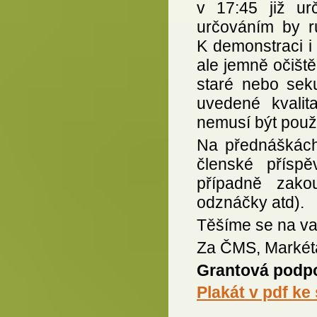
v 17:45 již u
určováním by r
K demonstraci i
ale jemně očištěn
staré nebo sek
uvedené kvalita
nemusí být použ
Na přednáškách 
členské příspě
případně zakou
odznáčky atd).
Těšíme se na va
Za ČMS, Markét
Grantová podp
Plakát
v pdf ke 