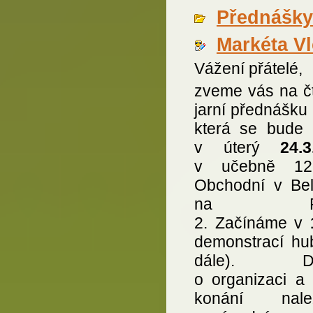
Přednášky
Markéta V
Vážení přátelé,
zveme vás na čt
jarní přednášku
která se bude 
v úterý
24.3
v učebně 1
Obchodní v Bel
na Pra
2. Začínáme v
demonstrací hub
dále). Det
o organizaci a 
konání nalez