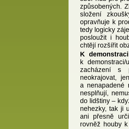
způsobených. Zk
složení zkoušk
opravňuje k pro
tedy logicky zá
posloužit i hou
chtějí rozšířit o
K demonstrac
k demonstraci/u
zacházení s p
neokrajovat, j
a nenapadené m
nesplňují, nemu
do lidštiny – k
nehezky, tak ji
ani přesně urč
rovněž houby k 