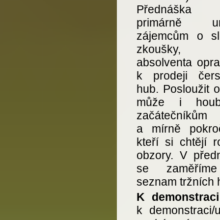
Přednáška
primárně ur
zájemcům o sl
zkoušky, k
absolventa opra
k prodeji čers
hub. Posloužit 
může i houb
začátečníkům
a mírně pokroč
kteří si chtějí ro
obzory. V před
se zaměřím
seznam tržních 
K demonstraci
k demonstraci/u