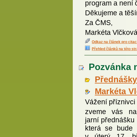
program a není 
Děkujeme a těší
Za ČMS,
Markéta Vlčkov
Odkaz na článek pro citac
Přehled článků na této st
Pozvánka na
Přednášky
Markéta V
Vážení příznivci
zveme vás na 
jarní přednášku
která se bude 
v úterý 17. b