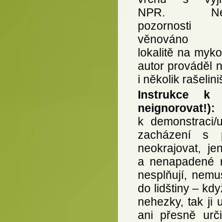
NPR. Nejv
pozornosti 
věnováno 
lokalitě na myk
autor prováděl n
i několik rašelin
Instrukce k
neignorovat!)
k demonstraci/u
zacházení s p
neokrajovat, j
a nenapadené m
nesplňují, nemu
do lidštiny – k
nehezky, tak ji
ani přesně urč