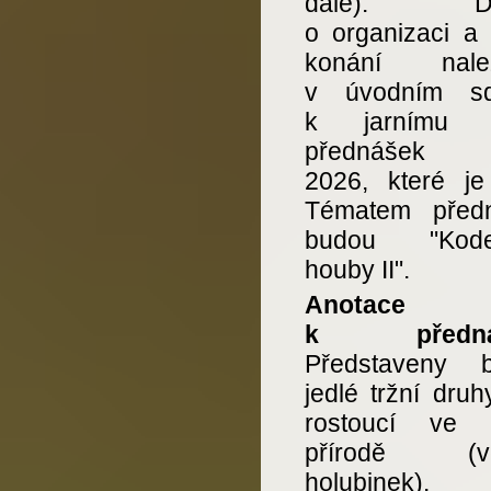
dále). Det
o organizaci a 
konání nalez
v úvodním sd
k jarnímu c
přednášek
2026, které je
Tématem před
budou "Kode
houby II".
Anotace
k přednáš
Představeny 
jedlé tržní dru
rostoucí ve 
přírodě (vč
holubinek).