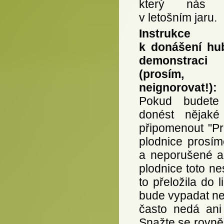
který nás 
v letošním jaru.
Instrukce
k donášení hu
demonstraci
(prosím,
neignorovat!):
Pokud budete 
donést nějaké
připomenout "Pr
plodnice prosím
a neporušené a
plodnice toto ne
to přeložila do
bude vypadat ne
často nedá ani
Snažte se rovněž