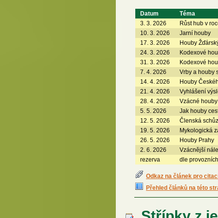
Datum
Téma
3. 3. 2026
Růst hub v ro
10. 3. 2026
Jarní houby
17. 3. 2026
Houby Žďárský
24. 3. 2026
Kodexové houb
31. 3. 2026
Kodexové houby
7. 4. 2026
Vrby a houby s
14. 4. 2026
Houby Českéh
21. 4. 2026
Vyhlášení výs
28. 4. 2026
Vzácné houby
5. 5. 2026
Jak houby cest
12. 5. 2026
Členská schů
19. 5. 2026
Mykologická z
26. 5. 2026
Houby Prahy
2. 6. 2026
Vzácnější nál
rezerva
dle provozníc
Odkaz na článek pro citac
Přehled článků na této st
Střípky z j