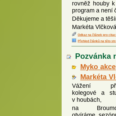
rovněž houby k 
program a není 
Děkujeme a těší
Markéta Vlčkov
Odkaz na článek pro citac
Přehled článků na této st
Pozvánka n
Myko akce
Markéta V
Vážení přát
kolegové a stu
v houbách,
na Broumo
otvíráme sezón