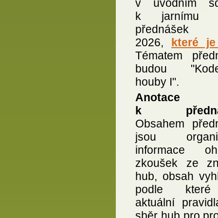
v úvodním sd
k jarnímu c
přednášek
2026,
které j
Tématem před
budou "Kode
houby I".
Anotace
k předná
Obsahem před
jsou organiz
informace oh
zkoušek ze zna
hub, obsah vyhl
podle kter
aktuální pravid
sběr hub pro pro