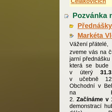
Čelákovicích
Pozvánka n
Přednášky
Markéta V
Vážení přátelé,
zveme vás na čt
jarní přednášku
která se bude 
v úterý
31.3
v učebně 1
Obchodní v Bel
na Pra
2.
Začínáme v 
demonstrací hub