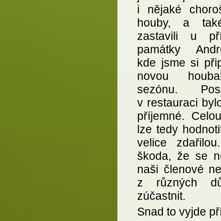
i nějaké choroš
houby, a tak
zastavili u pří
památky Andre
kde jsme si přip
novou houbař
sezónu. Pose
v restauraci by
příjemné. Celou
lze tedy hodnoti
velice zdařilou
škoda, že se ně
naši členové ne
z různých dů
zúčastnit.
Snad to vyjde pří