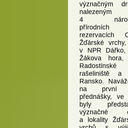
význačným dr
nalezeným
4 národn
přírodních
rezervacích 
Žďárské vrchy,
v NPR Dářko,
Žákova hora,
Radostínské
rašeliniště 
Ransko. Naváž
na první 
přednášky, ve 
byly předsta
význačné d
a lokality Žďár
vrchů s výji