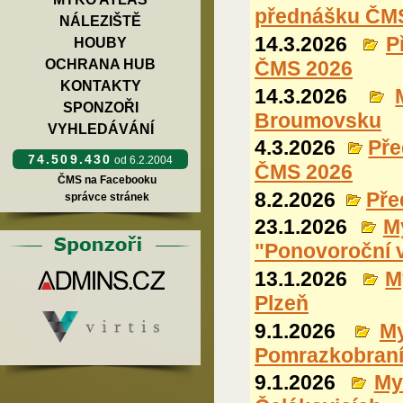
přednášku ČM
NÁLEZIŠTĚ
14.3.2026
P
HOUBY
ČMS 2026
OCHRANA HUB
KONTAKTY
14.3.2026
SPONZOŘI
Broumovsku
VYHLEDÁVÁNÍ
4.3.2026
Př
74.509.430
od 6.2.2004
ČMS 2026
ČMS na Facebooku
8.2.2026
Pře
správce stránek
23.1.2026
M
"Ponovoroční 
13.1.2026
M
Plzeň
9.1.2026
My
Pomrazkobraní
9.1.2026
My