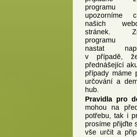
programu
upozorníme c
našich webo
stránek. Z
programu 
nastat napří
v případě, ž
přednášející ak
případy máme p
určování a dem
hub.
Pravidla pro 
mohou na před
potřebu, tak i 
prosíme přijďte 
vše určit a př