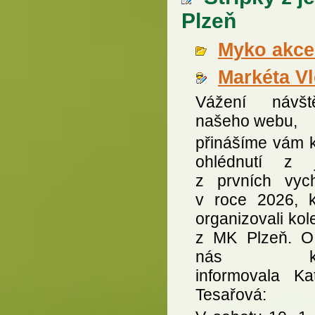
Plzeň
Myko akce 
Markéta V
Vážení návště
našeho webu,
přinášíme vám k
ohlédnutí z 
z prvních vyc
v roce 2026, k
organizovali ko
z MK Plzeň. O
nás krá
informovala Kat
Tesařová: