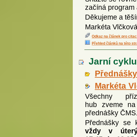
začíná program 
Děkujeme a těší
Markéta Vlčkov
Odkaz na článek pro citac
Přehled článků na této st
Jarní cyklu
Přednášky
Markéta V
Všechny příz
hub zveme na 
přednášky ČMS
Přednášky se k
vždy v úter