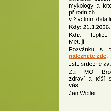
mykology a foto
přírodních 
v životním detail
Kdy:
21.3.2026.
Kde:
Teplice
Metují
Pozvánku s de
naleznete zde
.
Jste srdečně zvá
Za MO Bro
zdraví a těší 
vás,
Jan Wipler.