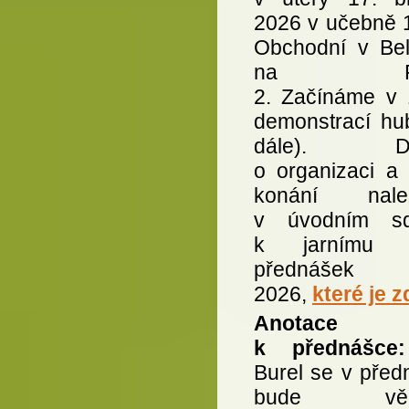
2026 v učebně 
Obchodní v Bel
na Pra
2. Začínáme v 
demonstrací hub
dále). Det
o organizaci a 
konání nalez
v úvodním sd
k jarnímu c
přednášek
2026,
které je z
Anotace
k přednášc
Burel se v před
bude věno