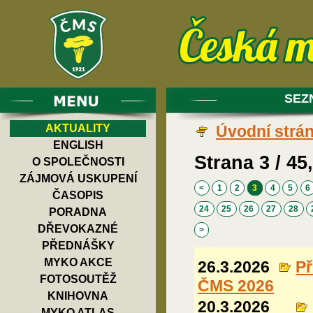
SEZ
AKTUALITY
Úvodní strá
ENGLISH
Strana 3 / 45,
O SPOLEČNOSTI
ZÁJMOVÁ USKUPENÍ
<
1
2
3
4
5
6
ČASOPIS
24
25
26
27
28
PORADNA
DŘEVOKAZNÉ
>
PŘEDNÁŠKY
MYKO AKCE
26.3.2026
P
FOTOSOUTĚŽ
ČMS 2026
KNIHOVNA
20.3.2026
MYKO ATLAS