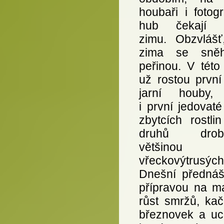
houbaři i fotog
hub čekají c
zimu. Obzvlášť,
zima se sněh
peřinou. V této
už rostou první
jarní houby,
i první jedovat
zbytcích rostli
druhů drobn
většinou
vřeckovýtrusých
Dnešní přednáš
přípravou na ma
růst smržů, kač
březnovek a uc