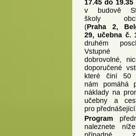
17.45 do 19.35
v budově Stř
školy obch
(
Praha 2, Bel
29, učebna č. 
druhém posch
Vstupné
dobrovolné, ni
doporučené vst
které činí 50
nám pomáhá p
náklady na pro
učebny a ces
pro přednášející
Program
předn
naleznete níž
případné z