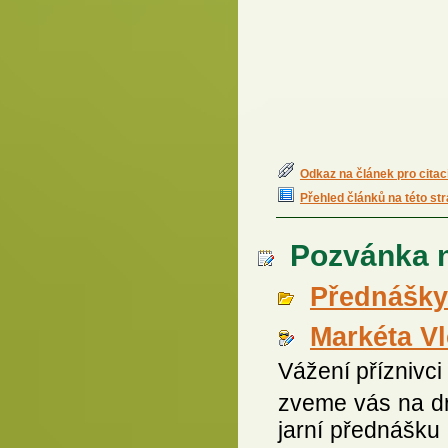
Odkaz na článek pro citac
Přehled článků na této st
Pozvánka n
Přednášky
Markéta V
Vážení příznivci
zveme vás na d
jarní přednášku