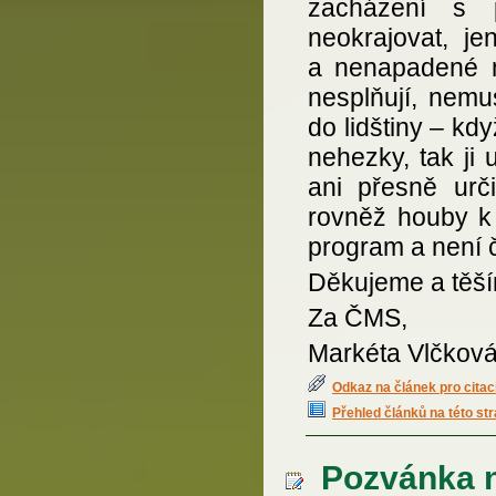
zacházení s p
neokrajovat, j
a nenapadené m
nesplňují, nemu
do lidštiny – k
nehezky, tak ji
ani přesně urč
rovněž houby k 
program a není 
Děkujeme a těší
Za ČMS,
Markéta Vlčkov
Odkaz na článek pro citac
Přehled článků na této st
Pozvánka na