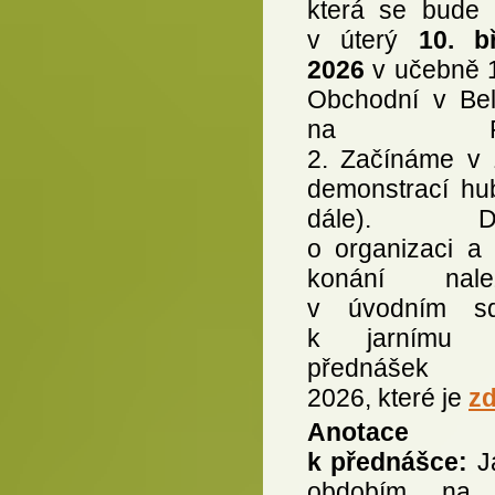
která se bude 
v úterý
10. b
2026
v učebně 
Obchodní v Bel
na Pra
2. Začínáme v 
demonstrací hub
dále). Det
o organizaci a 
konání nalez
v úvodním sd
k jarnímu c
přednášek
2026, které je
z
Anotace
k přednášce:
J
obdobím, na 