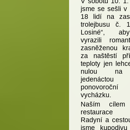
V sobotu 10. 1.
jsme se sešli v
18 lidí na zas
trolejbusu č. 
Losiné“, aby
vyrazili romant
zasněženou kra
za naštěstí pří
teploty jen leh
nulou na 
jedenáctou
ponovoroční
vycházku.
Naším cílem 
restaurace
Radyní a cesto
jsme kupodivu 