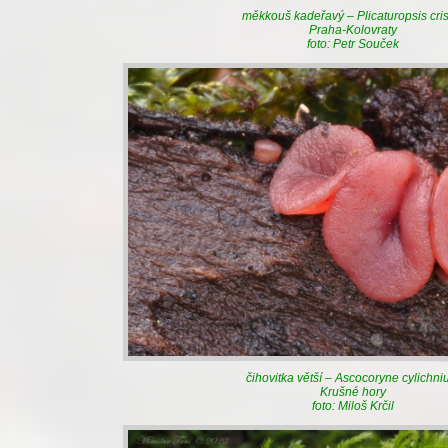
měkkouš kadeřavý – Plicaturopsis cri
Praha-Kolovraty
foto: Petr Souček
čihovitka větší – Ascocoryne cylichn
Krušné hory
foto: Miloš Krčil