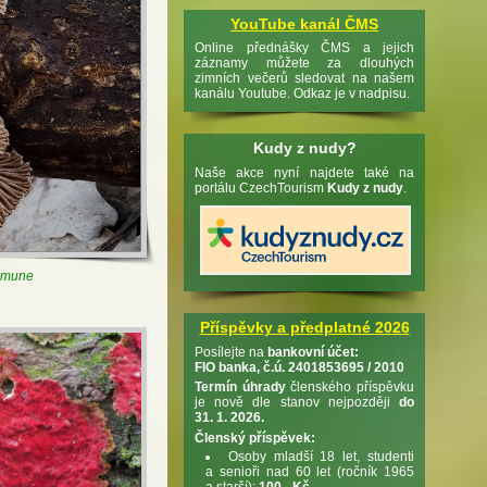
YouTube kanál ČMS
Online přednášky ČMS a jejich
záznamy můžete za dlouhých
zimních večerů sledovat na našem
kanálu Youtube. Odkaz je v nadpisu.
Kudy z nudy?
Naše akce nyní najdete také na
portálu CzechTourism
Kudy z nudy
.
ommune
Příspěvky a předplatné 2026
Posílejte na
bankovní účet:
FIO banka, č.ú. 2401853695 / 2010
Termín úhrady
členského příspěvku
je nově dle stanov nejpozději
do
31. 1. 2026.
Členský příspěvek:
Osoby mladší 18 let, studenti
a senioři nad 60 let (ročník 1965
a starší):
100,- Kč