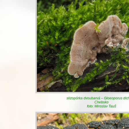
slizopórka dvoubarvá – Gloeoporus dic
Chebsko
foto: Miroslav Tauš