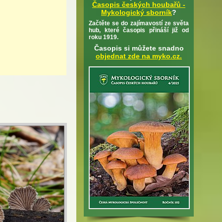
Časopis českých houbařů -
Mykologický sborník
?
Začtěte se do zajímavostí ze světa
hub, které časopis přináší již od
roku 1919.
Časopis si můžete snadno
objednat zde na myko.cz.