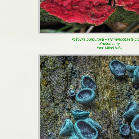
kožovka purpurová – Hymenochaete cr
Krušné hory
foto: Miloš Krčil