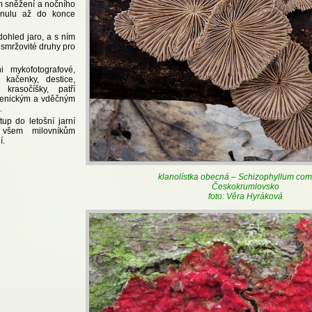
m sněžení a nočního
 nulu až do konce
dohled jaro, a s ním
 smržovité druhy pro
i mykofotografové,
 kačenky, destice,
krasočíšky, patří
ogenickým a vděčným
.
up do letošní jarní
 všem milovníkům
í.
klanolístka obecná – Schizophyllum c
Českokrumlovsko
foto: Věra Hyráková