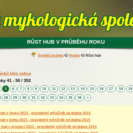
RŮST HUB V PRŮBĚHU ROKU
Úvodní stránka
Houby
Růst hub
ánků této sekce
nky 41 - 50 / 352
4
5
6
7
8
9
10
11
12
13
14
15
16
17
18
1
28
29
30
31
32
33
34
35
36
>
hub v únoru 2023 - pravidelný měsíčník od dubna 2015
hub v lednu 2023 - pravidelný měsíčník od dubna 2015
 hub v prosinci 2022 - pravidelný měsíčník od dubna 2015