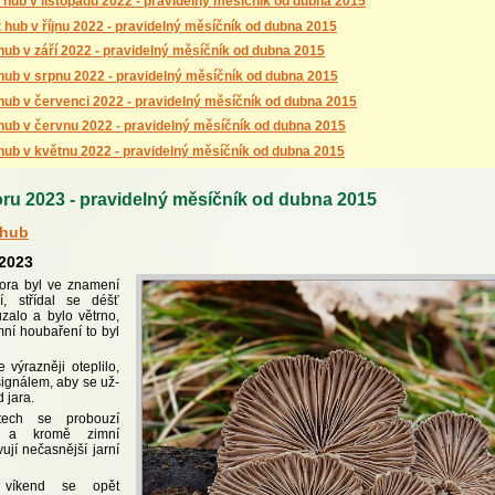
 hub v listopadu 2022 - pravidelný měsíčník od dubna 2015
 hub v říjnu 2022 - pravidelný měsíčník od dubna 2015
hub v září 2022 - pravidelný měsíčník od dubna 2015
hub v srpnu 2022 - pravidelný měsíčník od dubna 2015
hub v červenci 2022 - pravidelný měsíčník od dubna 2015
hub v červnu 2022 - pravidelný měsíčník od dubna 2015
hub v květnu 2022 - pravidelný měsíčník od dubna 2015
u 2023 - pravidelný měsíčník od dubna 2015
 hub
.2023
nora byl ve znamení
í, střídal se déšť
uzalo a bylo větrno,
imní houbaření to byl
výrazněji oteplilo,
signálem, aby se už-
 jara.
stech se probouzí
a, a kromě zimní
vují nečasnější jarní
 víkend se opět