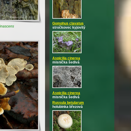
Gomphus clavatus
ginascens
stročkovec kyjovitý
Aspicilia cinerea
misnička šedivá
Aspicilia cinerea
misnička šedivá
Russula betularum
holubinka březová