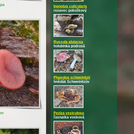
spa
Inonotus cuticularis
rezavec pokožkový
Russula alutacea
holubinka podrusá
Phaeolus schweinitzii
hnědák Schweinitzův
Peziza vesiculosa
ium
řasnatka vosková