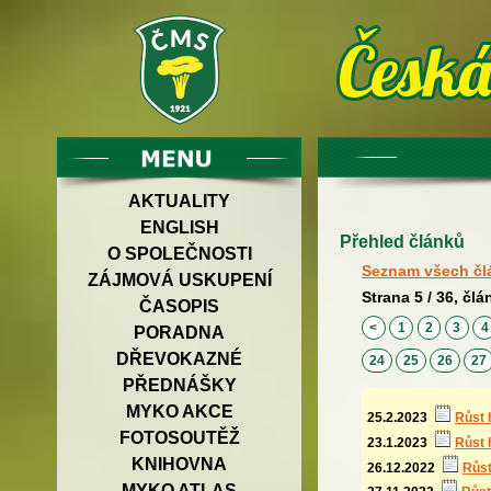
AKTUALITY
ENGLISH
Přehled článků
O SPOLEČNOSTI
Seznam všech čl
ZÁJMOVÁ USKUPENÍ
Strana 5 / 36, člá
ČASOPIS
<
1
2
3
PORADNA
DŘEVOKAZNÉ
24
25
26
27
PŘEDNÁŠKY
MYKO AKCE
25.2.2023
Růst 
FOTOSOUTĚŽ
23.1.2023
Růst 
KNIHOVNA
26.12.2022
Růst
MYKO ATLAS