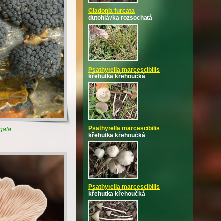
Cladonia furcata
dutohlávka rozsochatá
Psathyrella marcescibilis
křehutka křehoučká
Psathyrella marcescibilis
ngata
křehutka křehoučká
Psathyrella marcescibilis
křehutka křehoučká