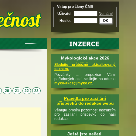
Vstup pro členy ČMS
Uživatel:
Nemám!
Heslo:
OK
Mykologické akce 2026
Sledujte průběžně aktualizovaný
seznam.
Pozvánky a propozice Vámi
pořádaných akcí zasílejte na adresu
myko-akce@myko.cz
.
9
20
21
22
23
Pravidla pro zasílání
příspěvků do redakce webu
Věnujte prosím pozornost instrukcím
pro zasílání příspěvků do naší
redakce.
Ještě jste nečetli