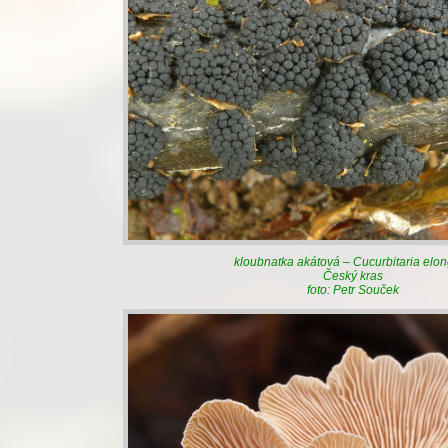
kloubnatka akátová – Cucurbitaria elo
Český kras
foto: Petr Souček