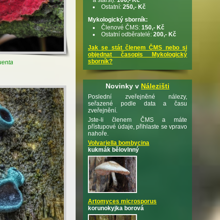
Ostatní:
250,- Kč
Mykologický sborník:
Členové ČMS:
150,- Kč
Ostatní odběratelé:
200,- Kč
Jak se stát členem ČMS nebo si
objednat časopis Mykologický
sborník?
uenta
Novinky v
Nálezišti
Poslední zveřejněné nálezy,
seřazené podle data a času
zveřejnění.
Jste-li členem ČMS a máte
přístupové údaje, přihlaste se vpravo
nahoře.
Volvariella bombycina
kukmák bělovlnný
Artomyces microsporus
korunokyjka borová