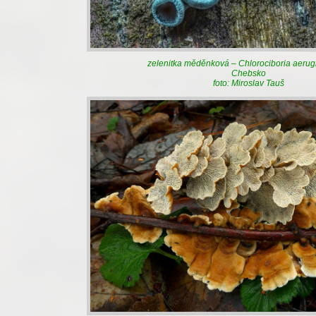
zelenitka měděnková – Chlorociboria aeru
Chebsko
foto: Miroslav Tauš