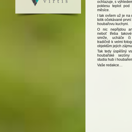
ochlazuje, s výhlede
poklesu teplot pod
měsíce.
I tak ovšem už je na 
tolik očekávané první
houbařovu kuchyni.
O nic nepřijdou an
neboť třeba takové
smrže, ucháče či 
tradičně k velmi fot
objektům jejich zájmu
Tak tedy úspěšný vst
houbařské sezóny
studia hub i houbařen
Vaše redakce…