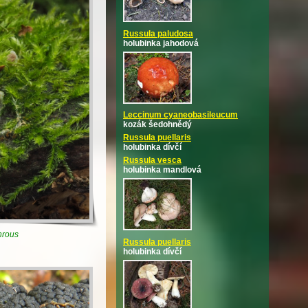
Russula paludosa
holubinka jahodová
Leccinum cyaneobasileucum
kozák šedohnědý
Russula puellaris
holubinka dívčí
Russula vesca
holubinka mandlová
hrous
Russula puellaris
holubinka dívčí