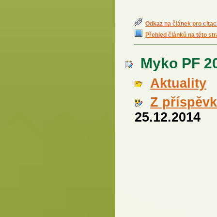
Odkaz na článek pro citac
Přehled článků na této st
Myko PF 20
Aktuality
Z příspěv
25.12.2014