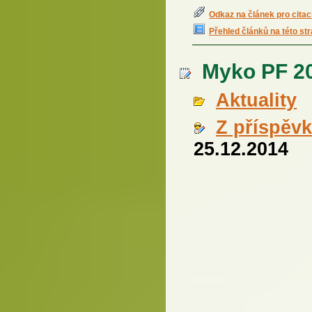
Odkaz na článek pro citac
Přehled článků na této st
Myko PF 201
Aktuality
Z příspěv
25.12.2014