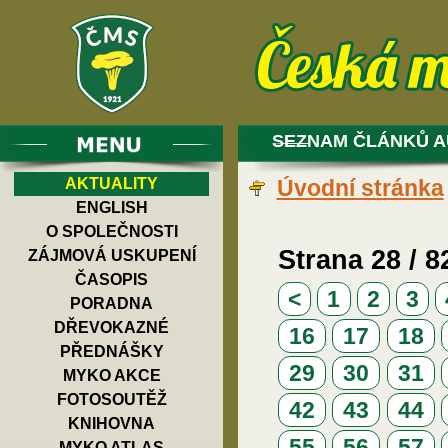
SEZNAM ČLÁNKŮ A
AKTUALITY
Úvodní stránka
ENGLISH
O SPOLEČNOSTI
Strana 28 / 8
ZÁJMOVÁ USKUPENÍ
ČASOPIS
<
1
2
3
PORADNA
DŘEVOKAZNÉ
16
17
18
PŘEDNÁŠKY
29
30
31
MYKO AKCE
FOTOSOUTĚŽ
42
43
44
KNIHOVNA
55
56
57
MYKO ATLAS