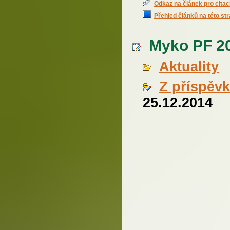
Odkaz na článek pro citac
Přehled článků na této st
Myko PF 20
Aktuality
Z příspěv
25.12.2014