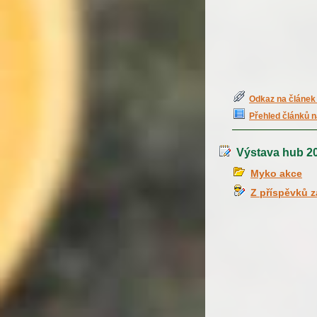
Odkaz na článek 
Přehled článků n
Výstava hub 20
Myko akce
Z příspěvků 