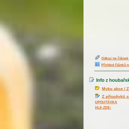
Odkaz na článek 
Přehled článků n
Info z houbařs
Myko akce / Z
Z příspěvků 
UPOUTÁVKA
HLE-ZDE: