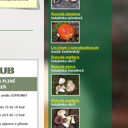
Russula paludosa
holubinka jahodová
Leccinum cyaneobasileucum
kozák šedohnědý
Russula puellaris
holubinka dívčí
Russula vesca
holubinka mandlová
Russula puellaris
holubinka dívčí