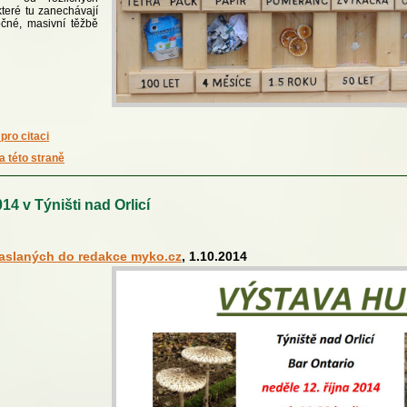
teré tu zanechávají
očné, masivní těžbě
pro citaci
a této straně
4 v Týništi nad Orlicí
zaslaných do redakce myko.cz
, 1.10.2014