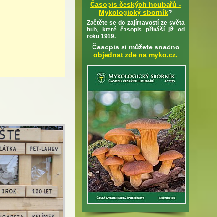
Časopis českých houbařů -
Mykologický sborník
?
Začtěte se do zajímavostí ze světa
hub, které časopis přináší již od
roku 1919.
Časopis si můžete snadno
objednat zde na myko.cz.