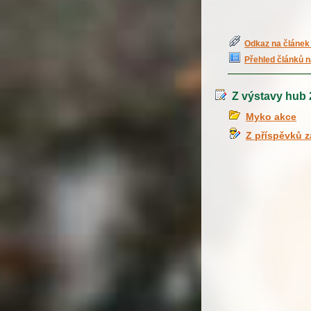
Odkaz na článek 
Přehled článků n
Z výstavy hub 2
Myko akce
Z příspěvků 