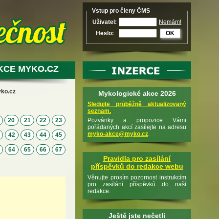
Vstup pro členy ČMS
Uživatel:
Nemám!
Heslo:
OK
KCE MYKO.CZ
yko.cz
Mykologické akce 2026
Sledujte průběžně aktualizovaný
seznam.
9
20
21
22
23
Pozvánky a propozice Vámi
pořádaných akcí zasílejte na adresu
myko-akce@myko.cz
.
1
42
43
44
45
3
64
65
66
67
Pravidla pro zasílání
příspěvků do redakce webu
Věnujte prosím pozornost instrukcím
pro zasílání příspěvků do naší
redakce.
Ještě jste nečetli