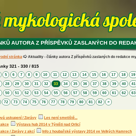
NKŮ AUTORA Z PŘÍSPĚVKŮ ZASLANÝCH DO REDA
odní stránka
Aktuality - články autora Z příspěvků zaslaných do redakce m
ánky 321 - 330 / 815
4
5
6
7
8
9
10
11
12
13
14
15
16
17
18
1
7
28
29
30
31
32
33
34
35
36
37
38
39
40
4
9
50
51
52
53
54
55
56
57
58
59
60
61
62
6
72
73
74
75
76
77
78
79
80
81
82
>
vá uskupení / Zprávy
Les není smetiště...
 akce
Výstava hub 2014 v Týništi nad Orlicí
akce / Zprávy z akcí
Info z houbařské výstavy 2014 ve Velkých Hamrech