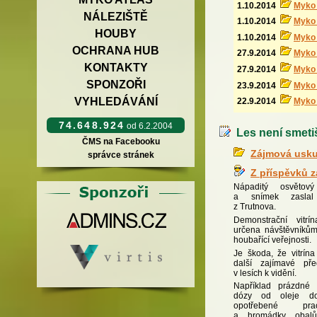
1.10.2014
Myko
NÁLEZIŠTĚ
1.10.2014
Myko
HOUBY
1.10.2014
Myko 
OCHRANA HUB
27.9.2014
Myko
KONTAKTY
27.9.2014
Myko
SPONZOŘI
23.9.2014
Myko
VYHLEDÁVÁNÍ
22.9.2014
Myko
74.648.924
od 6.2.2004
Les není smetiš
ČMS na Facebooku
Zájmová usku
správce stránek
Z příspěvků 
Nápaditý osvětový
a snímek zaslal
z Trutnova.
Demonstrační vitr
určena návštěvníkům 
houbařící veřejnosti.
Je škoda, že vitrína
další zajímavé pře
v lesích k vidění.
Například prázdné 
dózy od oleje do
opotřebené pra
a hromádky obal