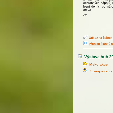
ochranných nápojů, k
lesní dělníci po nár
dřeva.
AV
Odkaz na článek 
Přehled článků n
Výstava hub 201
Myko akce
Z příspěvků 