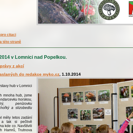
pro citaci
a této straně
2014 v Lomnici nad Popelkou.
právy z akcí
zaslaných do redakce myko.cz
, 1.10.2014
…
ýstavy hub v Lomnici
ch mnoha hub, jsme
ndarcevku horskou,
rý, penízovku
hořký a slizobedlu
ol měly letos zadání
 a tak si pečlivě
na kde co. Navštívili
ch Hamrů, Trutnova