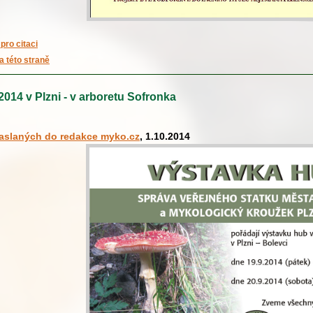
pro citaci
a této straně
014 v Plzni - v arboretu Sofronka
zaslaných do redakce myko.cz
, 1.10.2014