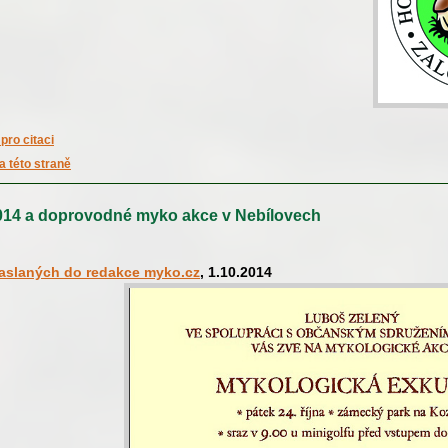
pro citaci
a této straně
14 a doprovodné myko akce v Nebílovech
zaslaných do redakce myko.cz
, 1.10.2014