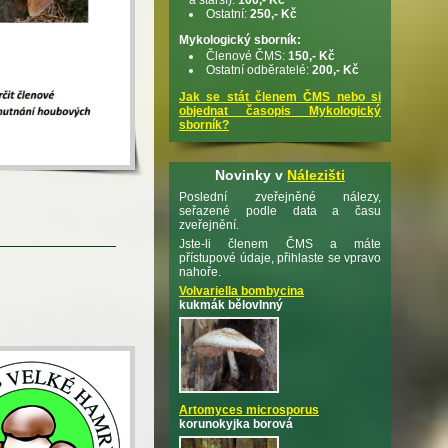
Ostatní:
250,- Kč
Mykologický sborník:
Členové ČMS:
150,- Kč
Ostatní odběratelé:
200,- Kč
Jak se stát členem ČMS nebo si
objednat časopis Mykologický
sborník?
Novinky v
Nálezišti
Poslední zveřejněné nálezy,
seřazené podle data a času
zveřejnění.
Jste-li členem ČMS a máte
přístupové údaje, přihlaste se vpravo
nahoře.
Volvariella bombycina
kukmák bělovlnný
Artomyces microsporus
korunokyjka borová