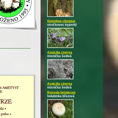
Gomphus clavatus
stročkovec kyjovitý
Aspicilia cinerea
misnička šedivá
Aspicilia cinerea
misnička šedivá
Russula betularum
holubinka březová