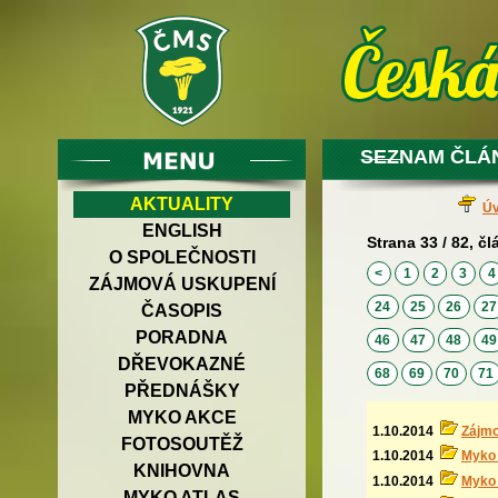
SEZNAM ČLÁ
AKTUALITY
Úv
ENGLISH
Strana 33 / 82, čl
O SPOLEČNOSTI
<
1
2
3
ZÁJMOVÁ USKUPENÍ
24
25
26
2
ČASOPIS
PORADNA
46
47
48
4
DŘEVOKAZNÉ
68
69
70
71
PŘEDNÁŠKY
MYKO AKCE
1.10.2014
Zájmo
FOTOSOUTĚŽ
1.10.2014
Myko
KNIHOVNA
1.10.2014
Myko 
MYKO ATLAS