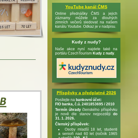
YouTube kanál ČMS
Online přednášky ČMS a jejich
záznamy můžete za dlouhých
zimních večerů sledovat na našem
kanálu Youtube. Odkaz je v nadpisu.
Kudy z nudy?
Naše akce nyní najdete také na
portálu CzechTourism
Kudy z nudy
.
Příspěvky a předplatné 2026
Posílejte na
bankovní účet:
FIO banka, č.ú. 2401853695 / 2010
Termín úhrady
členského příspěvku
je nově dle stanov nejpozději
do
31. 1. 2026.
Členský příspěvek:
Osoby mladší 18 let, studenti
a senioři nad 60 let (ročník 1965
a starší):
100,- Kč