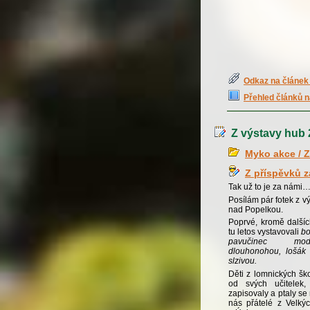
Odkaz na článek 
Přehled článků n
Z výstavy hub 
Myko akce / Z
Z příspěvků 
Tak už to je za námi
Posílám pár fotek z v
nad Popelkou.
Poprvé, kromě další
tu letos vystavovali
bo
pavučinec mod
dlouhonohou, lošák 
slzivou.
Děti z lomnických šk
od svých učitelek,
zapisovaly a ptaly se 
nás přátelé z Velký