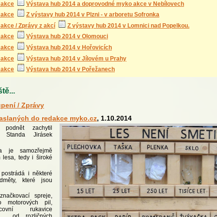
 akce
Výstava hub 2014 a doprovodné myko akce v Nebílovech
 akce
Z výstavy hub 2014 v Plzni - v arboretu Sofronka
akce / Zprávy z akcí
Z výstavy hub 2014 v Lomnici nad Popelkou.
 akce
Výstava hub 2014 v Olomouci
 akce
Výstava hub 2014 v Hořovicích
 akce
Výstava hub 2014 v Jílovém u Prahy
 akce
Výstava hub 2014 v Pořežanech
tě...
pení / Zprávy
zaslaných do redakce myko.cz
, 1.10.2014
 podnět zachytil
 Standa Jirásek
ína je samozřejmě
lesa, tedy i široké
 postrádá i některé
dměty, které jsou
značkovací spreje,
 motorových pil,
covní rukavice
ů od rozličných