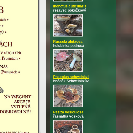
Inonotus cuticularis
rezavec pokožkový
Russula alutacea
holubinka podrusá
Phaeolus schweinitzii
hnědák Schweinitzův
Peziza vesiculosa
řasnatka vosková