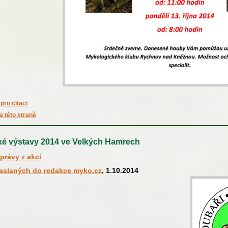
pro citaci
a této straně
ké výstavy 2014 ve Velkých Hamrech
právy z akcí
zaslaných do redakce myko.cz
, 1.10.2014