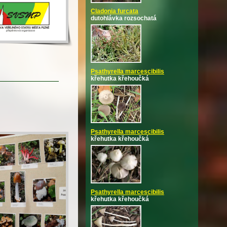
Cladonia furcata
dutohlávka rozsochatá
Psathyrella marcescibilis
křehutka křehoučká
Psathyrella marcescibilis
křehutka křehoučká
Psathyrella marcescibilis
křehutka křehoučká