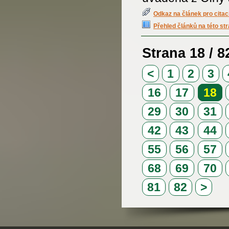
Odkaz na článek pro citac
Přehled článků na této st
Strana 18 / 8
<
1
2
3
16
17
18
29
30
31
42
43
44
55
56
57
68
69
70
81
82
>