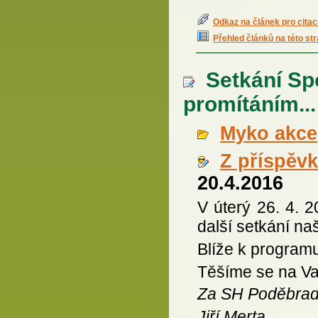
Odkaz na článek pro citac
Přehled článků na této st
Setkání Sp
promítáním...
Myko akce
Z příspěv
20.4.2016
V úterý 26. 4. 
další setkání na
Blíže k program
Těšíme se na Va
Za SH Poděbra
Jiří Merta