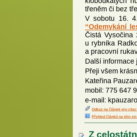
kloboukatých h
třeněm či bez tř
V sobotu 16. 4
“Odemykání le
Čistá Vysočina 
u rybníka Radko
a pracovní rukav
Další informace 
Přeji všem krásn
Kateřina Pauzar
mobil: 775 647 
e-mail: kpauza
Odkaz na článek pro citac
Přehled článků na této st
Z celostátn