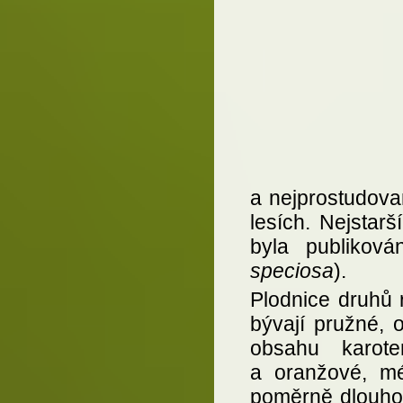
a nejprostudova
lesích. Nejstar
byla publiková
speciosa
).
Plodnice druhů
bývají pružné, 
obsahu karote
a oranžové, mé
poměrně dlouhou