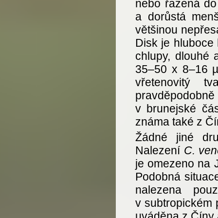
nebo řazená d
a dorůstá menš
většinou nepřes
Disk je hluboce 
chlupy, dlouhé 
35–50 x 8–16 µm
vřetenovitý 
pravděpodobně o 
v brunejské čás
známa také z Čí
Žádné jiné d
Nalezení
C. ven
je omezeno na J
Podobná situac
nalezena pou
v subtropickém 
uváděna z Číny a