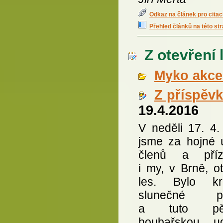
Odkaz na článek pro citac
Přehled článků na této st
Z otevření 
Myko akce 
Z příspěv
19.4.2016
V neděli 17. 4.
jsme za hojné ú
členů a příz
i my, v Brně, ot
les. Bylo kr
slunečné po
a tuto pě
houbařskou ud