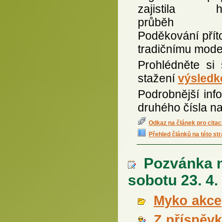
zajistila hl
průběh kl
Poděkování přít
tradičnímu mode
Prohlédněte si 
stažení
výsledko
Podrobnější inf
druhého čísla n
Odkaz na článek pro citac
Přehled článků na této st
Pozvánka na
sobotu 23. 4.
Myko akce
Z příspěv