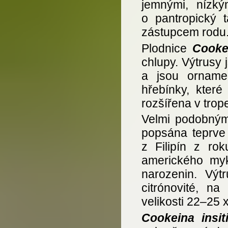
jemnými, nízký
o pantropický 
zástupcem rodu
Plodnice
Cooke
chlupy. Výtrusy 
a jsou ornamen
hřebínky, kter
rozšířena v trop
Velmi podobný
popsána teprve
z Filipín z ro
amerického myko
narozenin. Výt
citrónovité, na
velikosti 22–25 
Cookeina insiti