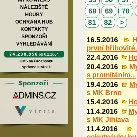
NÁLEZIŠTĚ
68
69
70
HOUBY
81
82
>
OCHRANA HUB
KONTAKTY
SPONZOŘI
16.5.2016
H
VYHLEDÁVÁNÍ
první hřibovité.
74.238.956
od 6.2.2004
22.4.2016
Ho
ČMS na Facebooku
20.4.2016
M
správce stránek
s promítáním...
19.4.2016
My
s MK Brno
15.4.2016
Ho
11.4.2016
My
s MK Jihlava
11.4.2016