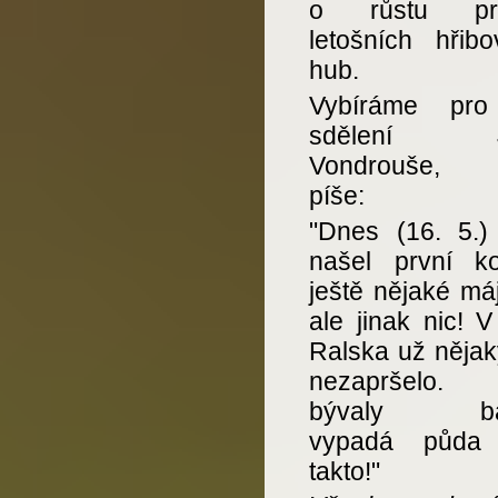
o růstu prv
letošních hřibo
hub.
Vybíráme pro
sdělení Ji
Vondrouše, k
píše:
"Dnes (16. 5.)
našel první ko
ještě nějaké má
ale jinak nic! V
Ralska už nějak
nezapršelo.
bývaly baž
vypadá půda 
takto!"