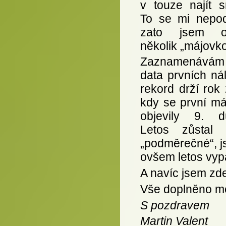
v touze najít s
To se mi nepoda
zato jsem ob
několik „májovko
Zaznamenává
data prvních ná
rekord drží rok
kdy se první má
objevily 9. d
Letos zůstal
„podměrečné“, js
ovšem letos vyp
A navíc jsem zde
Vše doplněno med
S pozdravem
Martin Valent