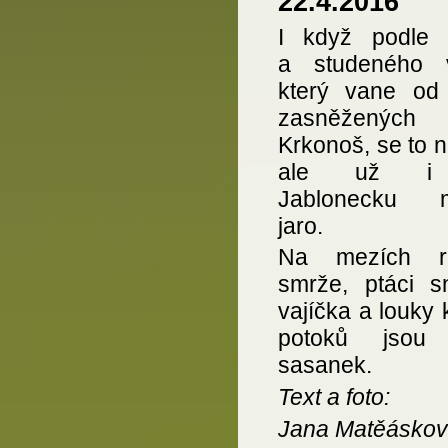
22.4.2016
I když podle t
a studeného v
který vane od 
zasněžených
Krkonoš, se to 
ale už i
Jablonecku 
jaro.
Na mezích ro
smrže, ptáci sn
vajíčka a louky
potoků jsou 
sasanek.
Text a foto:
Jana Matěásko