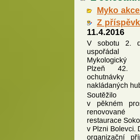
Myko akce 
Z příspěv
11.4.2016
V sobotu 2. 
uspořádal
Mykologický 
Plzeň 42. fi
ochutnávky
nakládaných hu
Soutěžilo
v pěkném pros
renovované
restaurace Soko
v Plzni Bolevci.
organizační pří