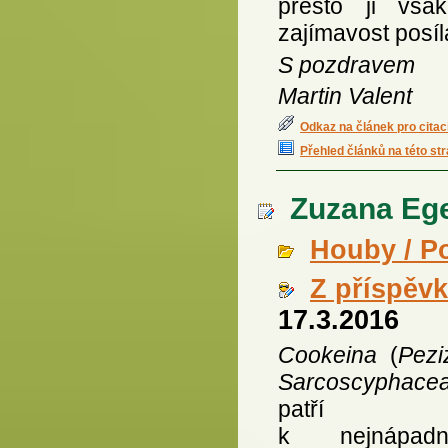
přesto ji vša
zajímavost posí
S pozdravem
Martin Valent
Odkaz na článek pro citac
Přehled článků na této st
Zuzana Ege
Houby / P
Z příspěv
17.3.2016
Cookeina
(
Pezi
Sarcoscyphace
patří
k nejnápadně