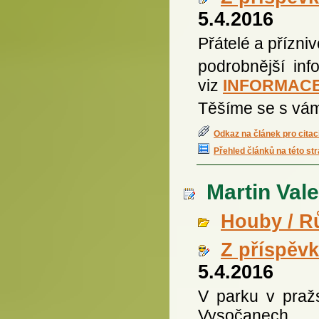
5.4.2016
Přátelé a přízni
podrobnější inf
viz
INFORMACE
Těšíme se s vám
Odkaz na článek pro citac
Přehled článků na této st
Martin Vale
Houby / R
Z příspěv
5.4.2016
V parku v praž
Vysočanech