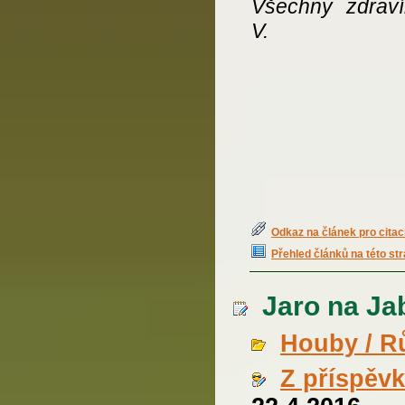
Všechny zdraví
V.
Odkaz na článek pro citac
Přehled článků na této st
Jaro na Jab
Houby / R
Z příspěv