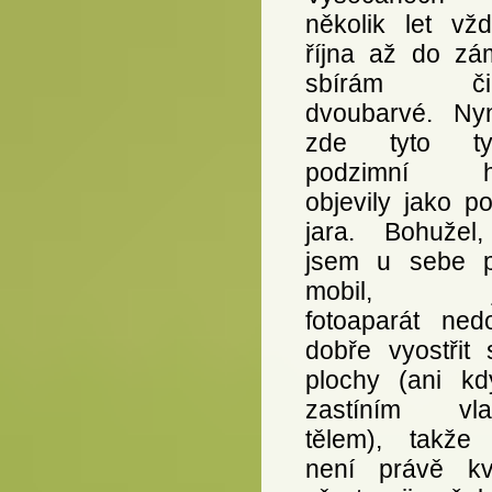
několik let vž
října až do zá
sbírám čir
dvoubarvé. Ny
zde tyto typ
podzimní h
objevily jako p
jara. Bohužel
jsem u sebe 
mobil, je
fotoaparát ned
dobře vyostřit 
plochy (ani kd
zastíním vla
tělem), takže 
není právě kval