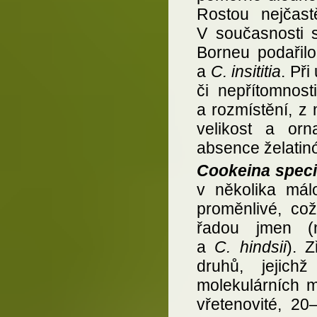
Rostou nejčast
V současnosti 
Borneu podařilo
a
C. insititia
. Při
či nepřítomnost
a rozmístění, z 
velikost a orn
absence želatinó
Cookeina spec
v několika málo
proměnlivé, což
řadou jmen (
a
C. hindsii
). 
druhů, jejic
molekulárních m
vřetenovité, 2