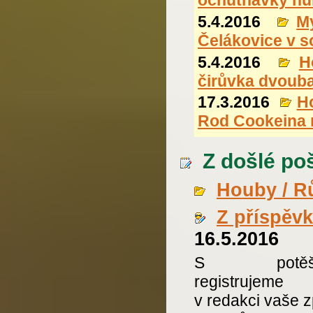
ochutnávky hub
5.4.2016
M
Čelákovice v s
5.4.2016
H
čirůvka dvoub
17.3.2016
H
Rod Cookeina 
Z došlé pošt
Houby / R
Z příspěv
16.5.2016
S potěše
registrujeme
v redakci vaše 