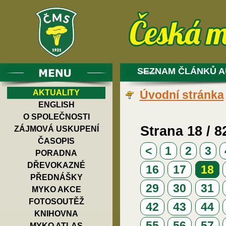
SEZNAM ČLÁNKŮ A
AKTUALITY
Úvodní stránka
ENGLISH
O SPOLEČNOSTI
Strana 18 / 8
ZÁJMOVÁ USKUPENÍ
ČASOPIS
<
1
2
3
PORADNA
DŘEVOKAZNÉ
16
17
18
PŘEDNÁŠKY
29
30
31
MYKO AKCE
FOTOSOUTĚŽ
42
43
44
KNIHOVNA
55
56
57
MYKO ATLAS