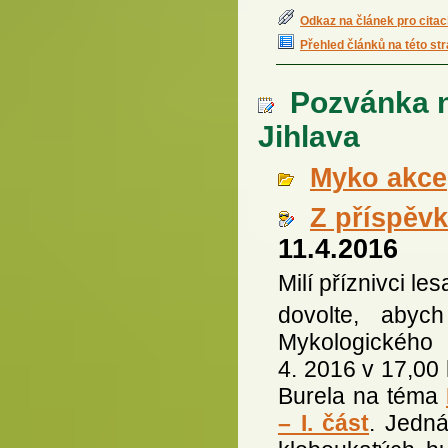
Odkaz na článek pro citac
Přehled článků na této st
Pozvánka n
Jihlava
Myko akce
Z příspěv
11.4.2016
Milí příznivci le
dovolte, aby
Mykologického
4. 2016 v 17,00 
Burela na téma
– I. část
. Jedná