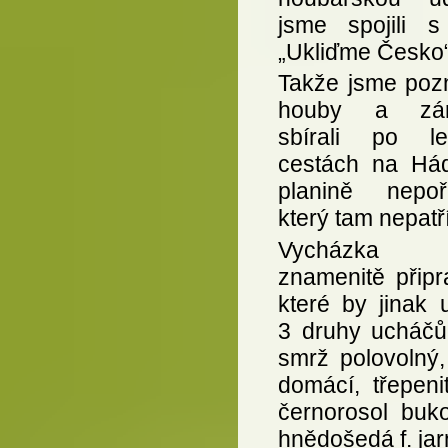
jsme spojili s
„Ukliďme Česko“
Takže jsme pozn
houby a zár
sbírali po le
cestách na Há
planině nepoř
který tam nepatří
Vycházka 
znamenitě přip
které by jinak 
3 druhy ucháčů 
smrž polovolný,
domácí, třepeni
černorosol buko
hnědošedá f. jar