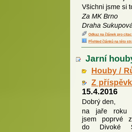
Všichni jsme si t
Za MK Brno
Draha Sukupov
Odkaz na článek pro citac
Přehled článků na této st
Jarní houby
Houby / R
Z příspěv
15.4.2016
Dobrý den,
na jaře roku
jsem poprvé za
do Divoké Š