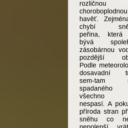
rozličnou
choroboplodnou
havěť. Zejmén
chybí sně
peřina, která 
bývá spolehl
zásobárnou vo
pozdější obd
Podle meteorolo
dosavadní tr
sem-tam s
spadaného d
všechno s
nespasí. A pok
příroda stran p
sněhu co nev
nepolepší, vrá