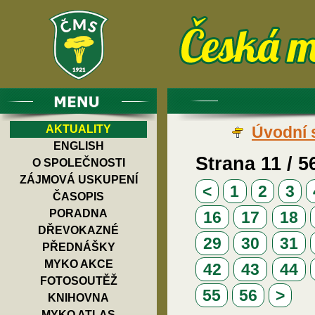
AKTUALITY
Úvodní 
ENGLISH
Strana 11 / 5
O SPOLEČNOSTI
ZÁJMOVÁ USKUPENÍ
<
1
2
3
ČASOPIS
PORADNA
16
17
18
DŘEVOKAZNÉ
29
30
31
PŘEDNÁŠKY
MYKO AKCE
42
43
44
FOTOSOUTĚŽ
55
56
>
KNIHOVNA
MYKO ATLAS