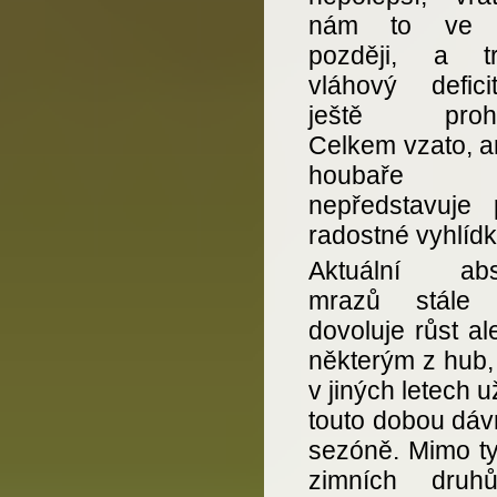
nám to ve 
později, a trv
vláhový defic
ještě prohlo
Celkem vzato, a
houbaře t
nepředstavuje 
radostné vyhlídk
Aktuální abs
mrazů stále 
dovoluje růst a
některým z hub,
v jiných letech u
touto dobou dáv
sezóně. Mimo ty
zimních druh