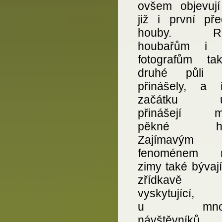
ovšem objevují
již i první pře
houby. Ra
houbařům i 
fotografům t
druhé půli l
přinášely, a
začátku ú
přinášejí m
pěkné hou
Zajímavým
fenoménem m
zimy také bývají
zřídkavě
vyskytující,
u mnoh
návštěvníků 