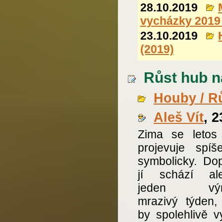
28.10.2019
vycházky 2019
23.10.2019
(2019)
Růst hub na
Houby / R
Aleš Vít
, 
Zima se letos 
projevuje spíš
symbolicky. Do
jí schází al
jeden výr
mrazivý týden, 
by spolehlivě v