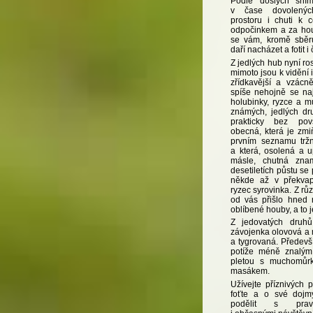
Podle došlých sním
v čase dovolenýc
prostoru i chuti k 
odpočinkem a za hou
se vám, kromě sběr
daří nacházet a fotit i
Z jedlých hub nyní ros
mimoto jsou k vidění 
zřídkavější a vzácně
spíše nehojně se na
holubinky, ryzce a 
známých, jedlých dr
prakticky bez pov
obecná, která je zm
prvním seznamu tržn
a která, osolená a 
másle, chutná zna
desetiletích půstu se
někde až v překvap
ryzec syrovinka. Z rů
od vás přišlo hned 
oblíbené houby, a to 
Z jedovatých druh
závojenka olovová a
a tygrovaná. Předevš
potíže méně znalým 
pletou s muchomůrk
masákem.
Užívejte příznivých 
foťte a o své doj
podělit s pravi