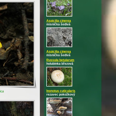
Aspicilia cinerea
misnička šedivá
Aspicilia cinerea
misnička šedivá
Russula betularum
holubinka březová
Inonotus cuticularis
ica
rezavec pokožkový