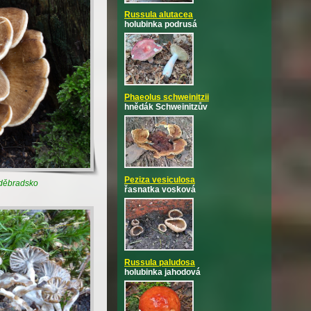
Russula alutacea
holubinka podrusá
Phaeolus schweinitzii
hnědák Schweinitzův
Peziza vesiculosa
oděbradsko
řasnatka vosková
Russula paludosa
holubinka jahodová