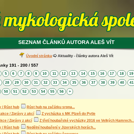
SEZNAM ČLÁNKŮ AUTORA ALEŠ VÍT
Úvodní stránka
Aktuality - články autora Aleš Vít
ánky 191 - 200 / 557
4
5
6
7
8
9
10
11
12
13
14
15
16
17
18
1
7
28
29
30
31
32
33
34
35
36
37
38
39
40
4
50
51
52
53
54
55
56
>
 / Růst hub
Růst hub na začátku srpna...
akce / Zprávy z akcí
Z vycházka s MK Plzeň do Pytle
kce / Zprávy z akcí
Z třetí houbařské vycházky 2016 ve Velkých Hamrech
 / Růst hub
Nedělní houbaření v Jizerských horách...