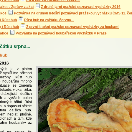
 / Růst hub
Růst hub na začátku července...
akce / Zprávy z akcí
Z druhé jarní pražské poznávací vycházky 2016
akce
Pozvánka na druhou letošní poznávací pražskou vycházku ČMS 11. če
/ Růst hub
Růst hub na začátku června...
 / Růst hub
Z první letošní pražské poznávací vycházky za houbami
 akce
Pozvánka na poznávací houbařskou vycházku v Praze
átku srpna...
 hub
.2016
ených je v plném
ž vyhlížíme příchod
sezóny. Růst hub
nce houbařům mnoho
Situace se změnila
 dekádě, v okamžiku,
cházejících deštích
ch a vyšších poloh
mrkových hřibů. Růst
val a doposud někde
tem dalších hub.
em neplatí plošně.
olohách a tam, kde
zatím houbařsky až