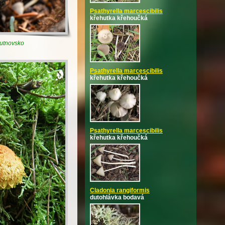
Psathyrella marcescibilis
křehutka křehoučká
rutnovsko
Psathyrella marcescibilis
křehutka křehoučká
Psathyrella marcescibilis
křehutka křehoučká
Cladonia rangiformis
dutohlávka bodavá