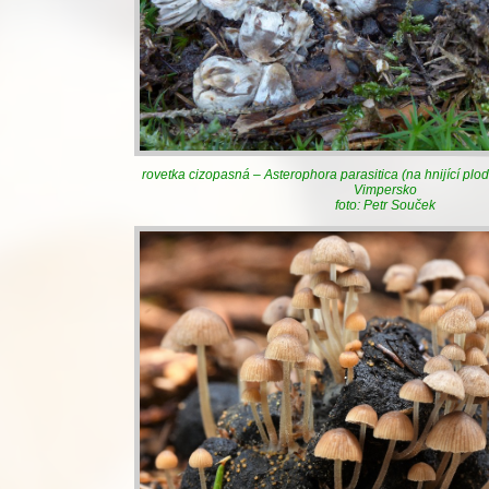
rovetka cizopasná – Asterophora parasitica (na hnijící plod
Vimpersko
foto: Petr Souček