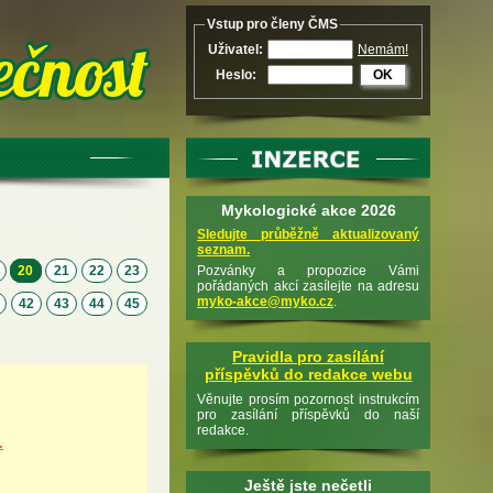
Vstup pro členy ČMS
Uživatel:
Nemám!
Heslo:
OK
Mykologické akce 2026
Sledujte průběžně aktualizovaný
seznam.
9
20
21
22
23
Pozvánky a propozice Vámi
pořádaných akcí zasílejte na adresu
myko-akce@myko.cz
.
1
42
43
44
45
Pravidla pro zasílání
příspěvků do redakce webu
Věnujte prosím pozornost instrukcím
pro zasílání příspěvků do naší
redakce.
…
Ještě jste nečetli