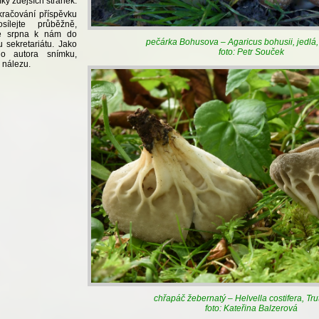
ky zdejších stránek.
kračování příspěvku
lejte průběžně,
ce srpna k nám do
pečárka Bohusova – Agaricus bohusii, jedlá,
 sekretariátu. Jako
foto: Petr Souček
no autora snímku,
 nálezu.
chřapáč žebernatý – Helvella costifera, Tr
foto: Kateřina Balzerová