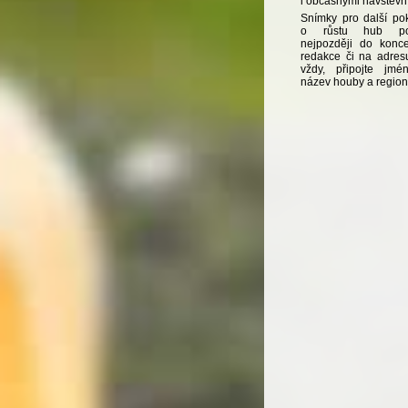
i občasnými návštěvní
Snímky pro další po
o růstu hub posí
nejpozději do kon
redakce či na adresu
vždy, připojte jmé
název houby a region