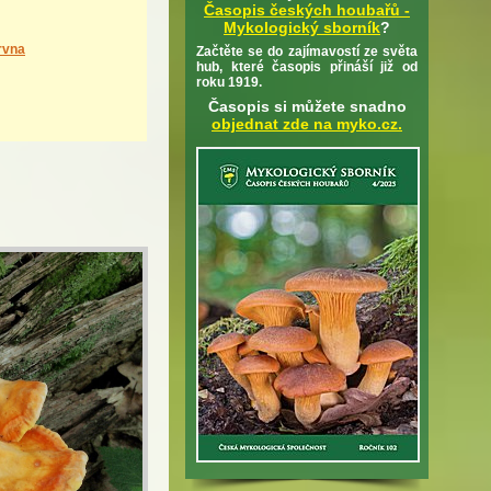
Časopis českých houbařů -
Mykologický sborník
?
rvna
Začtěte se do zajímavostí ze světa
hub, které časopis přináší již od
roku 1919.
Časopis si můžete snadno
objednat zde na myko.cz.