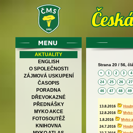
AKTUALITY
ENGLISH
Strana 20 / 56, čl
O SPOLEČNOSTI
<
1
2
3
ZÁJMOVÁ USKUPENÍ
24
25
26
2
ČASOPIS
PORADNA
46
47
48
49
DŘEVOKAZNÉ
PŘEDNÁŠKY
13.8.2016
Houby
MYKO AKCE
12.8.2016
Myko 
FOTOSOUTĚŽ
1.8.2016
Myko a
KNIHOVNA
24.7.2016
Houby
MYKO ATLAS