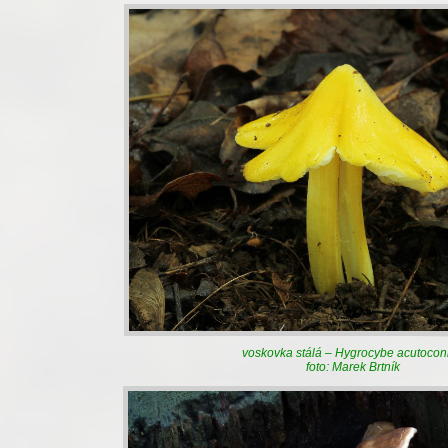
voskovka stálá – Hygrocybe acutocon
foto: Marek Brtník