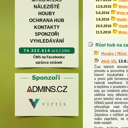
22.7.2016
Houby
NÁLEZIŠTĚ
13.6.2016
Myko 
5.6.2016
Myko 
HOUBY
3.6.2016
Houby 
OCHRANA HUB
24.5.2016
Houby
KONTAKTY
11.5.2016
Myko
SPONZOŘI
VYHLEDÁVÁNÍ
Růst hub na zač
74.332.614
od 6.2.2004
Houby / Růst
ČMS na Facebooku
Aleš Vít
, 13.8
správce stránek
Čas letních dovol
proudu a pozvolna ji
hlavní houbařské 
v první půli červe
radosti nepřinesl. 
k lepšímu v poslední
kdy po místních před
oběhla lesy střední
první letošní vlna s
hříbků jasně domino
převažuje nad růs
Zmíněná situace ovš
Zejména v nižších p
málo zapršelo, se 
tolik nedaří.