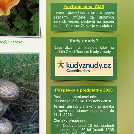
YouTube kanál ČMS
Online přednášky ČMS a jejich
záznamy můžete za dlouhých
zimních večerů sledovat na našem
kanálu Youtube. Odkaz je v nadpisu.
Kudy z nudy?
jedlý, Chebsko
Naše akce nyní najdete také na
portálu CzechTourism
Kudy z nudy
.
Příspěvky a předplatné 2026
Posílejte na
bankovní účet:
FIO banka, č.ú. 2401853695 / 2010
Termín úhrady
členského příspěvku
je nově dle stanov nejpozději
do
31. 1. 2026.
Členský příspěvek:
Osoby mladší 18 let, studenti
a senioři nad 60 let (ročník 1965
a starší):
100,- Kč