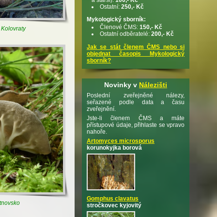
Ostatní:
250,- Kč
Mykologický sborník:
Členové ČMS:
150,- Kč
 Kolovraty
Ostatní odběratelé:
200,- Kč
Jak se stát členem ČMS nebo si
objednat časopis Mykologický
sborník?
Novinky v
Nálezišti
Poslední zveřejněné nálezy,
seřazené podle data a času
zveřejnění.
Jste-li členem ČMS a máte
přístupové údaje, přihlaste se vpravo
nahoře.
Artomyces microsporus
korunokyjka borová
Gomphus clavatus
utnovsko
stročkovec kyjovitý