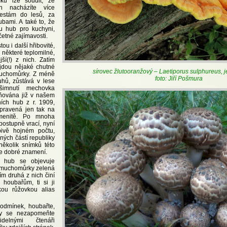
ků lze soudit, že
h nacházíte více
cestám do lesů, za
bami. A také to, že
u hub pro kuchyni,
 četné zajímavosti.
tou i další hřibovité,
i některé teplomilné,
jší(!) z nich. Zatím
jdou nějaké chutné
sírovec žlutooranžový – Laetiporus sulphureus, 
muchomůrky. Z méně
foto: Jiří Pošmura
uhů, zůstává v lese
šimnutí mechovka
iňována již v našem
ích hub z r. 1909,
upravená jen tak na
menitě. Po mnoha
 postupně vrací, nyní
ivě hojném počtu,
zných částí republiky
několik snímků této
je dobré znamení.
ů hub se objevuje
 muchomůrky zelená
ím druhá z nich činí
houbařům, ti si ji
ou růžovkou alias
podmínek, houbařte,
my se nezapomeňte
delnými čtenáři