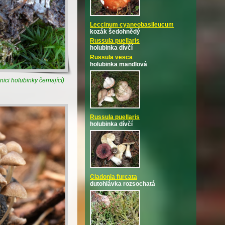
Leccinum cyaneobasileucum
kozák šedohnědý
Russula puellaris
holubinka dívčí
Russula vesca
holubinka mandlová
nici holubinky černající)
Russula puellaris
holubinka dívčí
Cladonia furcata
dutohlávka rozsochatá